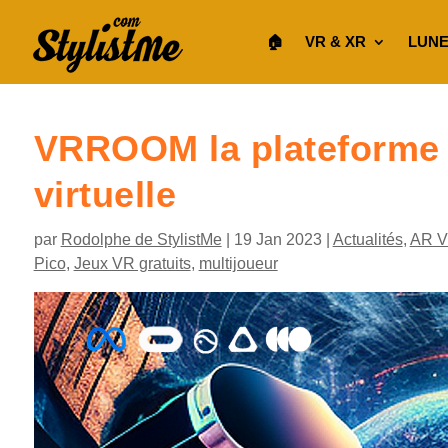
🏠︎
VR & XR
LUNE
VRROOM la plateforme d
virtuelle
par
Rodolphe de StylistMe
|
19 Jan 2023
|
Actualités
,
AR 
Pico
,
Jeux VR gratuits
,
multijoueur