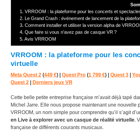
Som
1.
VRROOM : la plateforme pour les concerts et spectacles L
2.
Le Grand Crash : événement de lancement de la platef
3.
Comment installer et utiliser la version alpha de VRRO
4.
Que faire si vous n’avez pas de casque VR ?
5.
Avis VRROOM
VRROOM : la plateforme pour les conce
virtuelle
Meta Quest 2
(
449 €
) |
Quest Pro
(
1 799 €
)
|
Quest 3
|
You
Quest 2
|
Derniers jeux VR
Cette belle petite entreprise française m’avait déjà tapé da
Michel Jarre. Elle nous propose maintenant une nouvelle p
VRROOM, un nom simple pour comprendre qu’il s’agit d’u
en Live à explorer avec un casque de réalité virtuelle
. 
française de différents courants musicaux.