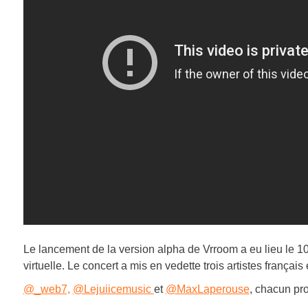
Le lancement de la version alpha de Vrroom a eu lieu le 10
virtuelle. Le concert a mis en vedette trois artistes françai
@_web7,
@Lejuiicemusic
et
@MaxLaperouse
, chacun pr