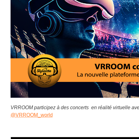
VRROOM participez à des concerts en réalité virtuelle ave
@VRROOM_world