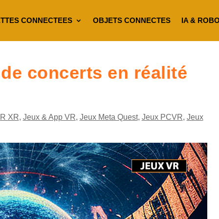
TTES CONNECTEES
OBJETS CONNECTES
IA & ROB
e concerts en réalité
VR XR
,
Jeux & App VR
,
Jeux Meta Quest
,
Jeux PCVR
,
Jeux