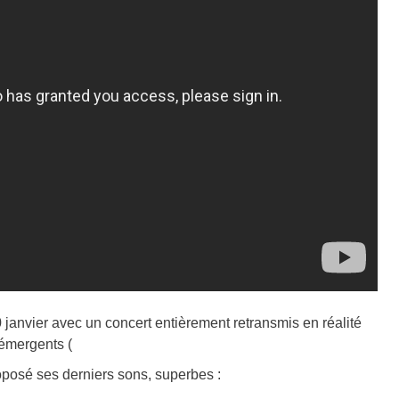
 janvier avec un concert entièrement retransmis en réalité
s émergents (
oposé ses derniers sons, superbes :