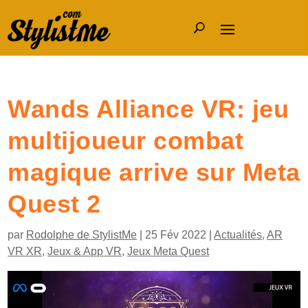
Wands Alliance VR: jeu
multijoueur combat
magique arrive sur Meta
Quest 2
par
Rodolphe de StylistMe
|
25 Fév 2022
|
Actualités
,
AR
VR XR
,
Jeux & App VR
,
Jeux Meta Quest