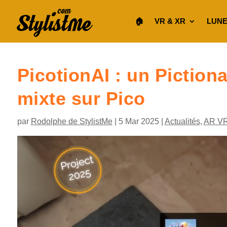
🏠︎
VR & XR
LUNE
PicotionAI : un Pictiona
mixte sur Pico
par
Rodolphe de StylistMe
|
5 Mar 2025
|
Actualités
,
AR V