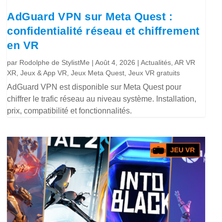
AdGuard VPN sur Meta Quest :
confidentialité réseau et chiffrement
en VR
par
Rodolphe de StylistMe
|
Août 4, 2026
|
Actualités
,
AR VR
XR
,
Jeux & App VR
,
Jeux Meta Quest
,
Jeux VR gratuits
AdGuard VPN est disponible sur Meta Quest pour
chiffrer le trafic réseau au niveau système. Installation,
prix, compatibilité et fonctionnalités.