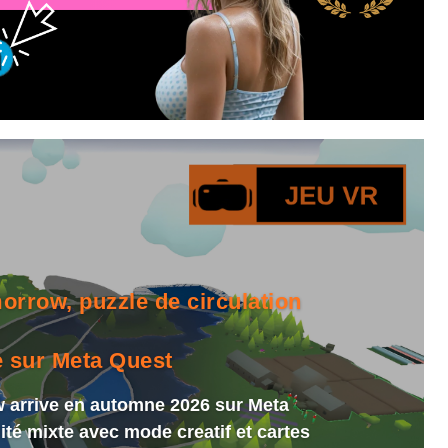
orrow, puzzle de circulation
e sur Meta Quest
w arrive en automne 2026 sur Meta
lité mixte avec mode creatif et cartes