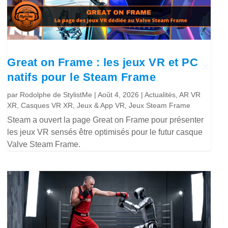
Great on Frame : les jeux VR et PC
natifs pour le Steam Frame
par
Rodolphe de StylistMe
|
Août 4, 2026
|
Actualités
,
AR VR
XR
,
Casques VR XR
,
Jeux & App VR
,
Jeux Steam Frame
Steam a ouvert la page Great on Frame pour présenter
les jeux VR sensés être optimisés pour le futur casque
Valve Steam Frame.