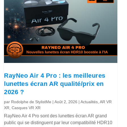
RayNeo Air 4 Pro : les meilleures
lunettes écran AR qualité/prix en
2026 ?
par
Rodolphe de StylistMe
|
Août 2, 2026
|
Actualités
,
AR VR
XR
,
Casques VR XR
RayNeo Air 4 Pro sont des lunettes écran AR grand
public qui se distinguent par leur compatibilité HDR10