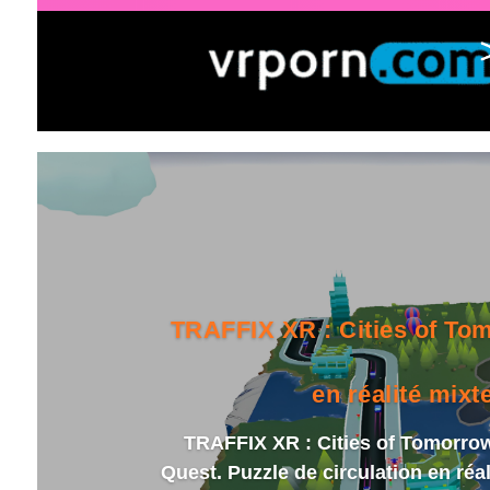
TRAFFIX XR : Cities of Tom
en réalité mixt
TRAFFIX XR : Cities of Tomorro
Quest. Puzzle de circulation en réa