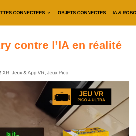
TTES CONNECTEES
OBJETS CONNECTES
IA & ROB
ry contre l’IA en réalité
R XR
,
Jeux & App VR
,
Jeux Pico