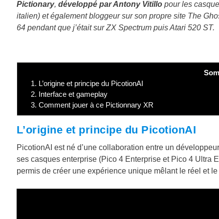
Pictionary
,
développé par Antony Vitillo
pour les casques 
italien) et également bloggeur sur son propre site The G
64 pendant que j’était sur ZX Spectrum puis Atari 520 ST.
Som
1.
L’origine et principe du PicotionAI
2.
Interface et gameplay
3.
Comment jouer à ce Pictionnary XR
L’origine et principe du PicotionAI
PicotionAI est né d’une collaboration entre un développeu
ses casques enterprise (Pico 4 Enterprise et Pico 4 Ultra En
permis de créer une expérience unique mêlant le réel et le v