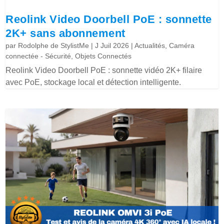
Reolink Video Doorbell PoE : sonnette
2K+ sans abonnement
par
Rodolphe de StylistMe
|
J Juil 2026
|
Actualités
,
Caméra
connectée - Sécurité
,
Objets Connectés
Reolink Video Doorbell PoE : sonnette vidéo 2K+ filaire
avec PoE, stockage local et détection intelligente.