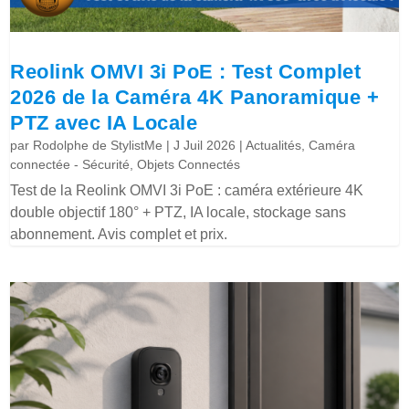
Reolink OMVI 3i PoE : Test Complet
2026 de la Caméra 4K Panoramique +
PTZ avec IA Locale
par
Rodolphe de StylistMe
|
J Juil 2026
|
Actualités
,
Caméra
connectée - Sécurité
,
Objets Connectés
Test de la Reolink OMVI 3i PoE : caméra extérieure 4K
double objectif 180° + PTZ, IA locale, stockage sans
abonnement. Avis complet et prix.