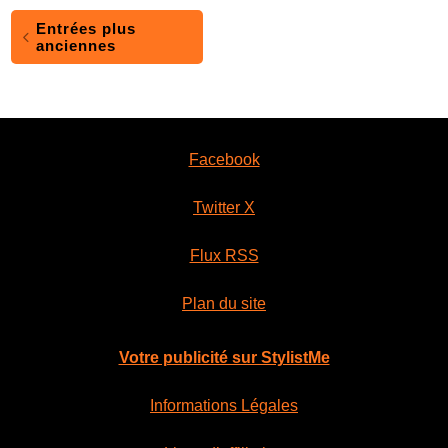
Entrées plus
anciennes
Facebook
Twitter X
Flux RSS
Plan du site
Votre publicité sur StylistMe
Informations Légales