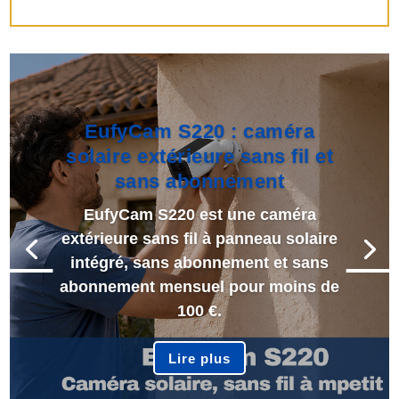
EufyCam S220 : caméra
solaire extérieure sans fil et
sans abonnement
EufyCam S220 est une caméra
extérieure sans fil à panneau solaire
intégré, sans abonnement et sans
abonnement mensuel pour moins de
100 €.
Lire plus