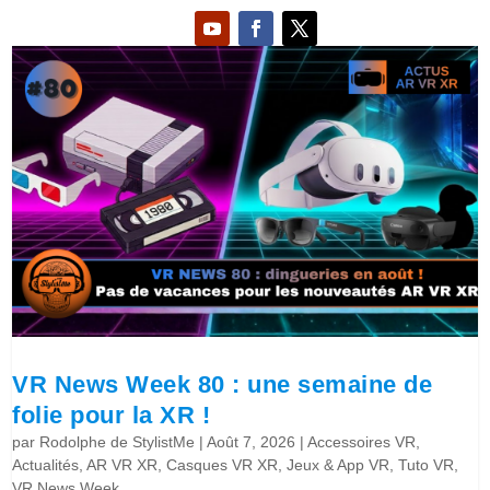
VR News Week 80 : une semaine de
folie pour la XR !
par
Rodolphe de StylistMe
|
Août 7, 2026
|
Accessoires VR
,
Actualités
,
AR VR XR
,
Casques VR XR
,
Jeux & App VR
,
Tuto VR
,
VR News Week