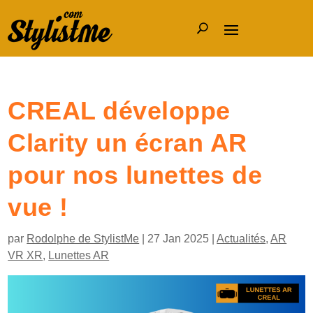
CREAL développe
Clarity un écran AR
pour nos lunettes de
vue !
par
Rodolphe de StylistMe
|
27 Jan 2025
|
Actualités
,
AR
VR XR
,
Lunettes AR