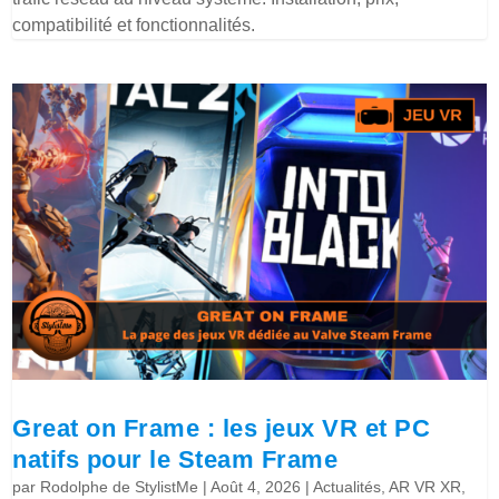
compatibilité et fonctionnalités.
Great on Frame : les jeux VR et PC
natifs pour le Steam Frame
par
Rodolphe de StylistMe
|
Août 4, 2026
|
Actualités
,
AR VR XR
,