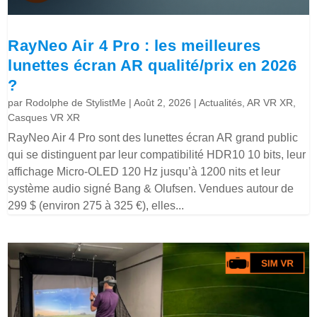
RayNeo Air 4 Pro : les meilleures
lunettes écran AR qualité/prix en 2026
?
par
Rodolphe de StylistMe
|
Août 2, 2026
|
Actualités
,
AR VR XR
,
Casques VR XR
RayNeo Air 4 Pro sont des lunettes écran AR grand public
qui se distinguent par leur compatibilité HDR10 10 bits, leur
affichage Micro-OLED 120 Hz jusqu’à 1200 nits et leur
système audio signé Bang & Olufsen. Vendues autour de
299 $ (environ 275 à 325 €), elles...