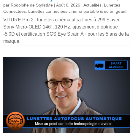
par
Rodolphe de StylistMe
|
Août 6, 2026
|
Actualités
,
Lunettes
Connectées
,
Lunettes connectées cinéma portable & écran géant
VITURE Pro 2 : lunettes cinéma ultra-fines à 299 $ avec
Sony Micro-OLED 146″, 120 Hz, ajustement dioptrique
-5.0D et certification SGS Eye Strain A+ pour les 5 ans de la
marque.