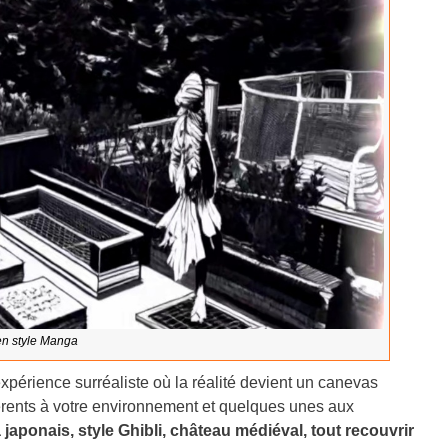
en style Manga
xpérience surréaliste où la réalité devient un canevas
fférents à votre environnement et quelques unes aux
aponais, style Ghibli, château médiéval, tout recouvrir