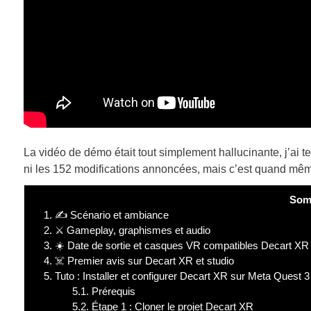
La vidéo de démo était tout simplement hallucinante, j’ai
ni les 152 modifications annoncées, mais c’est quand même 
Som
1.
✍️ Scénario et ambiance
2.
⚔️ Gameplay, graphismes et audio
3.
☀️ Date de sortie et casques VR compatibles Decart XR
4.
☠️ Premier avis sur Decart XR et studio
5.
Tuto : Installer et configurer Decart XR sur Meta Quest 3
5.1.
Prérequis
5.2.
Étape 1 : Cloner le projet Decart XR