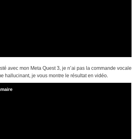
 testé avec mon Meta Quest 3, je n’ai pas la commande vocale
hallucinant, je vous montre le résultat en vidéo.
maire