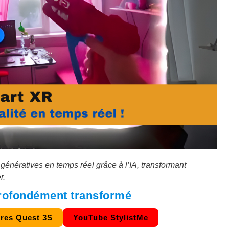
énératives en temps réel grâce à l’IA, transformant
r.
rofondément transformé
res Quest 3S
YouTube StylistMe