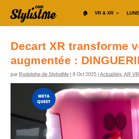
🏠︎
VR & XR
LUNE
Decart XR transforme vo
augmentée : DINGUERI
par
Rodolphe de StylistMe
|
8 Oct 2025
|
Actualités
,
AR VR