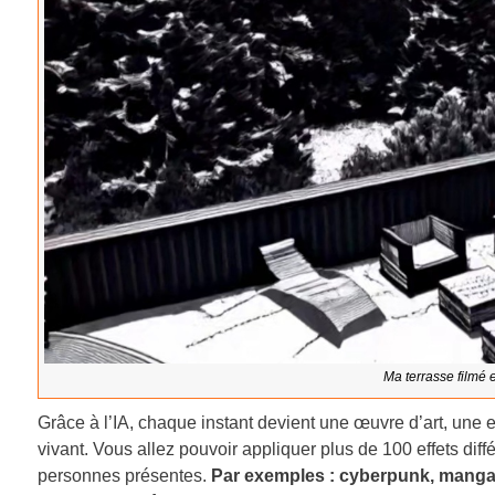
Ma terrasse filmé 
Grâce à l’IA, chaque instant devient une œuvre d’art, une e
vivant. Vous allez pouvoir appliquer plus de 100 effets di
personnes présentes.
Par exemples : cyberpunk, manga j