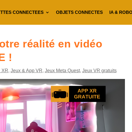
TTES CONNECTEES
OBJETS CONNECTES
IA & ROB
tre réalité en vidéo
E !
 XR
,
Jeux & App VR
,
Jeux Meta Quest
,
Jeux VR gratuits