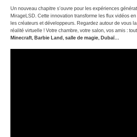
Un nouveau chapitre s’ouvre pour les expériences générat
MirageLSD. Cette innovation transforme les flux vidéos en
les créateurs et développeurs. Regardez autour de vous la 
réalité virtuelle ! Votre chambre, votre salon, vos amis : to
Minecraft, Barbie Land,
salle de magie, Dubaï…