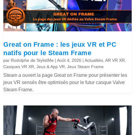
Great on Frame : les jeux VR et PC
natifs pour le Steam Frame
par
Rodolphe de StylistMe
|
Août 4, 2026
|
Actualités
,
AR VR XR
,
Casques VR XR
,
Jeux & App VR
,
Jeux Steam Frame
Steam a ouvert la page Great on Frame pour présenter les
jeux VR sensés être optimisés pour le futur casque Valve
Steam Frame.