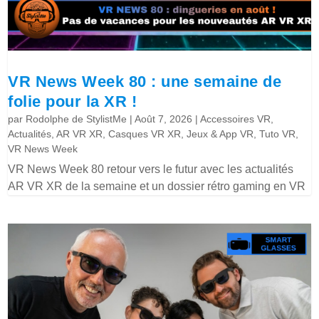
VR News Week 80 : une semaine de
folie pour la XR !
par
Rodolphe de StylistMe
|
Août 7, 2026
|
Accessoires VR
,
Actualités
,
AR VR XR
,
Casques VR XR
,
Jeux & App VR
,
Tuto VR
,
VR News Week
VR News Week 80 retour vers le futur avec les actualités
AR VR XR de la semaine et un dossier rétro gaming en VR