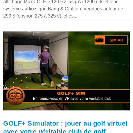
affichage Micro-OLED 120 Hz jusqu’à 1200 nits et leur
système audio signé Bang & Olufsen. Vendues autour de
299 $ (environ 275 à 325 €), elles...
GOLF+ Simulator : jouer au golf virtuel
avec votre véritable club de golf