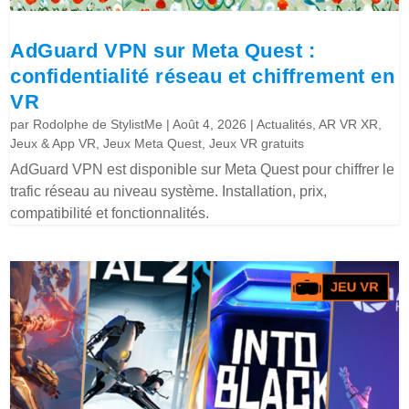
AdGuard VPN sur Meta Quest :
confidentialité réseau et chiffrement en
VR
par
Rodolphe de StylistMe
|
Août 4, 2026
|
Actualités
,
AR VR XR
,
Jeux & App VR
,
Jeux Meta Quest
,
Jeux VR gratuits
AdGuard VPN est disponible sur Meta Quest pour chiffrer le
trafic réseau au niveau système. Installation, prix,
compatibilité et fonctionnalités.