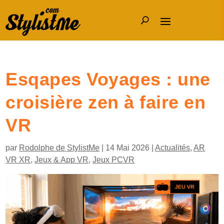
Esqapes Voyages : une
croisière zen à faire en
VR
par
Rodolphe de StylistMe
|
14 Mai 2026
|
Actualités
,
AR
VR XR
,
Jeux & App VR
,
Jeux PCVR