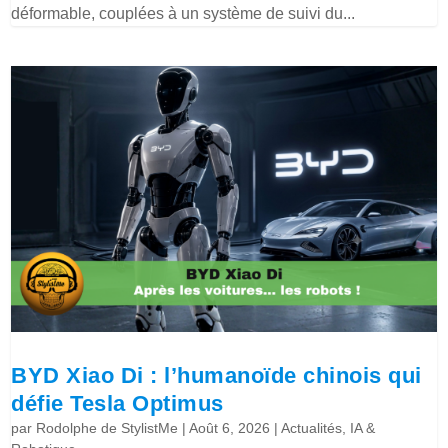
déformable, couplées à un système de suivi du...
BYD Xiao Di : l’humanoïde chinois qui
défie Tesla Optimus
par
Rodolphe de StylistMe
|
Août 6, 2026
|
Actualités
,
IA &