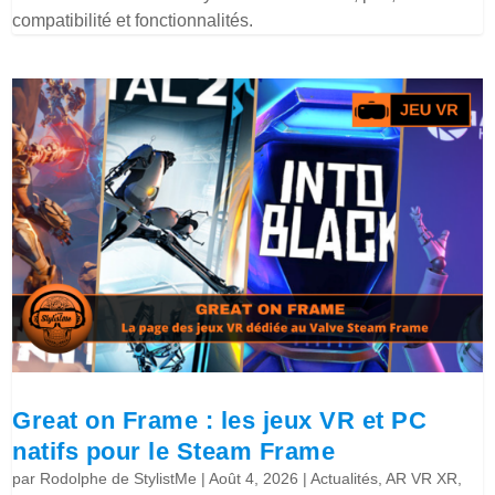
compatibilité et fonctionnalités.
Great on Frame : les jeux VR et PC
natifs pour le Steam Frame
par
Rodolphe de StylistMe
|
Août 4, 2026
|
Actualités
,
AR VR XR
,