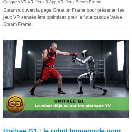
Casques VR XR
,
Jeux & App VR
,
Jeux Steam Frame
Steam a ouvert la page Great on Frame pour présenter les
jeux VR sensés être optimisés pour le futur casque Valve
Steam Frame.
Unitree G1 : le robot humanoïde pour