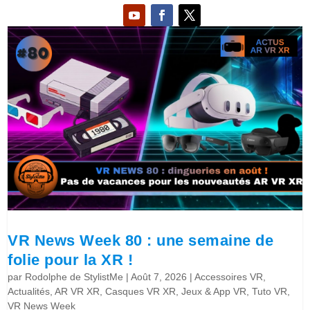
VR News Week 80 : une semaine de
folie pour la XR !
par
Rodolphe de StylistMe
|
Août 7, 2026
|
Accessoires VR
,
Actualités
,
AR VR XR
,
Casques VR XR
,
Jeux & App VR
,
Tuto VR
,
VR News Week