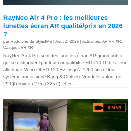
RayNeo Air 4 Pro : les meilleures
lunettes écran AR qualité/prix en 2026
?
par
Rodolphe de StylistMe
|
Août 2, 2026
|
Actualités
,
AR VR XR
,
Casques VR XR
RayNeo Air 4 Pro sont des lunettes écran AR grand public
qui se distinguent par leur compatibilité HDR10 10 bits, leur
affichage Micro-OLED 120 Hz jusqu’à 1200 nits et leur
système audio signé Bang & Olufsen. Vendues autour de
299 $ (environ 275 à 325 €), elles...