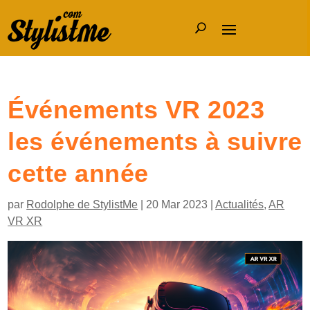
Événements VR 2023
les événements à suivre
cette année
par
Rodolphe de StylistMe
|
20 Mar 2023
|
Actualités
,
AR
VR XR