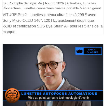
par
Rodolphe de StylistMe
|
Août 6, 2026
|
Actualités
,
Lunettes
Connectées
,
Lunettes connectées cinéma portable & écran géant
VITURE Pro 2 : lunettes cinéma ultra-fines à 299 $ avec
Sony Micro-OLED 146″, 120 Hz, ajustement dioptrique
-5.0D et certification SGS Eye Strain A+ pour les 5 ans de la
marque.