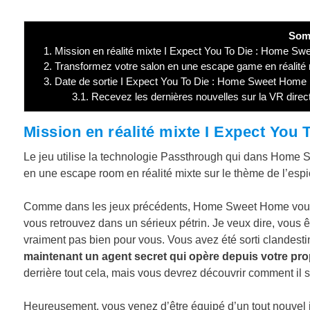
Som
1.
Mission en réalité mixte I Expect You To Die : Home S
2.
Transformez votre salon en une escape game en réalité m
3.
Date de sortie I Expect You To Die : Home Sweet Home
3.1.
Recevez les dernières nouvelles sur la VR direc
Mission en réalité mixte I Expect Yo
Le jeu utilise la technologie Passthrough qui dans Home 
en une escape room en réalité mixte sur le thème de l’esp
Comme dans les jeux précédents, Home Sweet Home vous fai
vous retrouvez dans un sérieux pétrin. Je veux dire, vous ê
vraiment pas bien pour vous. Vous avez été sorti clandesti
maintenant un agent secret qui opère depuis votre pro
derrière tout cela, mais vous devrez découvrir comment il 
Heureusement, vous venez d’être équipé d’un tout nouvel i