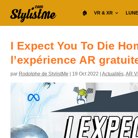
🏠︎
VR & XR
LUNE
I Expect You To Die H
l’expérience AR gratuit
par
Rodolphe de StylistMe
|
19 Oct 2022
|
Actualités
,
AR V