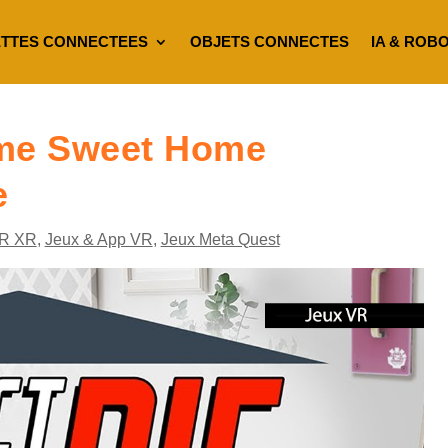
TTES CONNECTEES
OBJETS CONNECTES
IA & ROB
ome Sweet Home
e
R XR
,
Jeux & App VR
,
Jeux Meta Quest