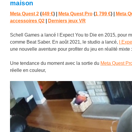
maison
Meta Quest 2
(
449 €
) |
Meta Quest Pro
(
1 799 €
)
|
Meta Q
accessoires Q2
|
Derniers jeux VR
Schell Games a lancé I Expect You to Die en 2015, pour moi,
comme Beat Saber. En août 2021, le studio a lancé,
I Expe
une nouvelle aventure pour profiter du jeu en réalité mixt
Une tendance du moment avec la sortie du
Meta Quest Pr
réelle en couleur,