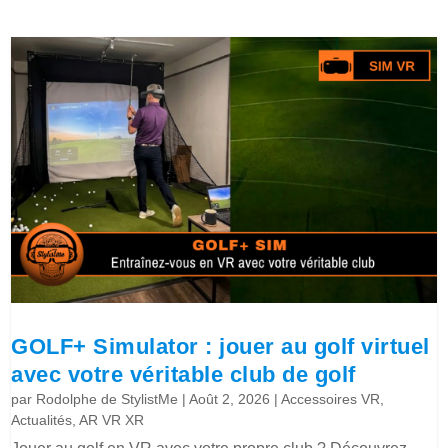
GOLF+ Simulator : jouer au golf virtuel
avec votre véritable club de golf
par
Rodolphe de StylistMe
|
Août 2, 2026
|
Accessoires VR
,
Actualités
,
AR VR XR