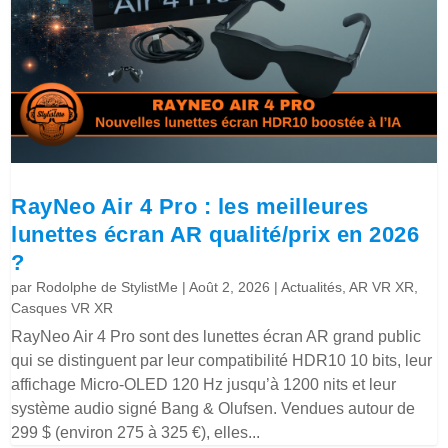
RayNeo Air 4 Pro : les meilleures
lunettes écran AR qualité/prix en 2026
?
par
Rodolphe de StylistMe
|
Août 2, 2026
|
Actualités
,
AR VR XR
,
Casques VR XR
RayNeo Air 4 Pro sont des lunettes écran AR grand public
qui se distinguent par leur compatibilité HDR10 10 bits, leur
affichage Micro-OLED 120 Hz jusqu’à 1200 nits et leur
système audio signé Bang & Olufsen. Vendues autour de
299 $ (environ 275 à 325 €), elles...