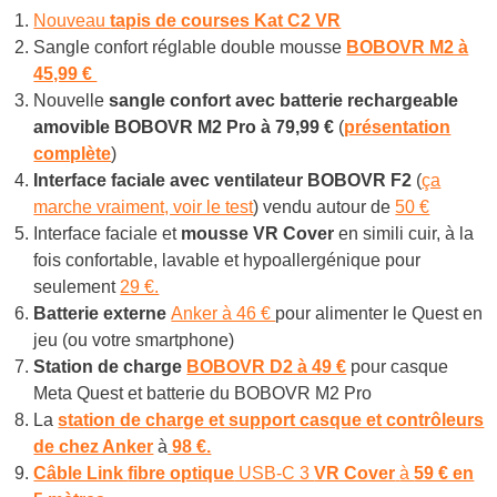
Nouveau
tapis de courses Kat C2 VR
Sangle confort réglable double mousse
BOBOVR M2 à
45,99 €
Nouvelle
sangle confort avec batterie rechargeable
amovible BOBOVR M2 Pro à
79,99 €
(
présentation
complète
)
Interface faciale avec ventilateur BOBOVR F2
(
ça
marche vraiment, voir le test
) vendu autour de
50 €
Interface faciale et
mousse VR Cover
en simili cuir, à la
fois confortable, lavable et hypoallergénique pour
seulement
29 €.
Batterie externe
Anker à 46 €
pour alimenter le Quest en
jeu (ou votre smartphone)
Station de charge
BOBOVR D2 à 49 €
pour casque
Meta Quest et batterie du BOBOVR M2 Pro
La
station de charge et support casque et contrôleurs
de chez Anker
à
98 €.
Câble Link
fibre optique
USB-C 3
VR Cover
à
59 € en