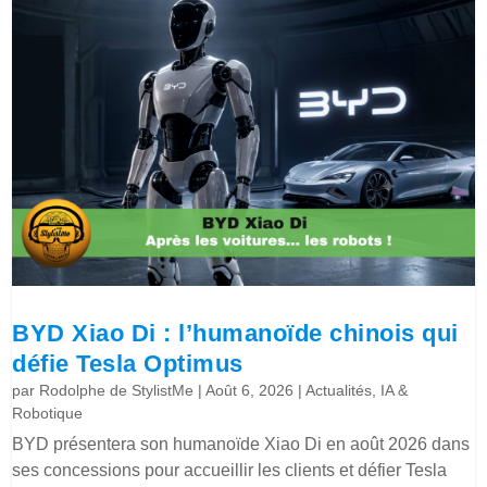
BYD Xiao Di : l’humanoïde chinois qui
défie Tesla Optimus
par
Rodolphe de StylistMe
|
Août 6, 2026
|
Actualités
,
IA &
Robotique
BYD présentera son humanoïde Xiao Di en août 2026 dans
ses concessions pour accueillir les clients et défier Tesla