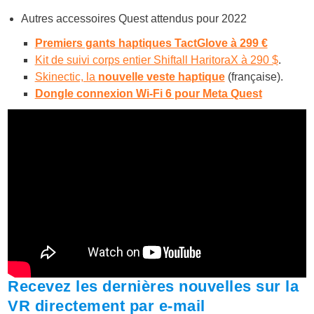
Autres accessoires Quest attendus pour 2022
Premiers gants haptiques TactGlove à 299 €
Kit de suivi corps entier Shiftall HaritoraX à 290 $
.
Skinectic, la
nouvelle veste haptique
(française).
Dongle connexion Wi-Fi 6 pour Meta Quest
Recevez les dernières nouvelles sur la
VR directement par e-mail