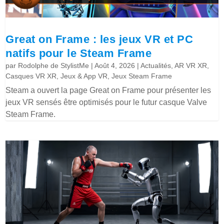
Great on Frame : les jeux VR et PC
natifs pour le Steam Frame
par
Rodolphe de StylistMe
|
Août 4, 2026
|
Actualités
,
AR VR XR
,
Casques VR XR
,
Jeux & App VR
,
Jeux Steam Frame
Steam a ouvert la page Great on Frame pour présenter les
jeux VR sensés être optimisés pour le futur casque Valve
Steam Frame.