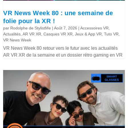
VR News Week 80 : une semaine de
folie pour la XR !
par
Rodolphe de StylistMe
|
Août 7, 2026
|
Accessoires VR
,
Actualités
,
AR VR XR
,
Casques VR XR
,
Jeux & App VR
,
Tuto VR
,
VR News Week
VR News Week 80 retour vers le futur avec les actualités
AR VR XR de la semaine et un dossier rétro gaming en VR