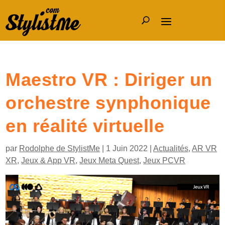
Maestro VR : Diriger un
orchestre synphonique
en réalité virtuelle
par
Rodolphe de StylistMe
|
1 Juin 2022
|
Actualités
,
AR VR
XR
,
Jeux & App VR
,
Jeux Meta Quest
,
Jeux PCVR