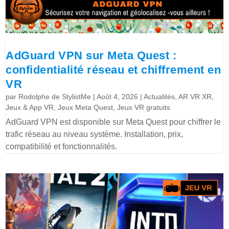
AdGuard VPN sur Meta Quest :
confidentialité réseau et chiffrement en
VR
par
Rodolphe de StylistMe
|
Août 4, 2026
|
Actualités
,
AR VR XR
,
Jeux & App VR
,
Jeux Meta Quest
,
Jeux VR gratuits
AdGuard VPN est disponible sur Meta Quest pour chiffrer le
trafic réseau au niveau système. Installation, prix,
compatibilité et fonctionnalités.