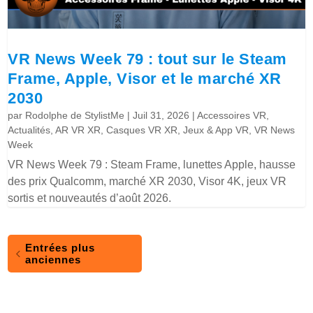
VR News Week 79 : tout sur le Steam
Frame, Apple, Visor et le marché XR
2030
par
Rodolphe de StylistMe
|
Juil 31, 2026
|
Accessoires VR
,
Actualités
,
AR VR XR
,
Casques VR XR
,
Jeux & App VR
,
VR News
Week
VR News Week 79 : Steam Frame, lunettes Apple, hausse
des prix Qualcomm, marché XR 2030, Visor 4K, jeux VR
sortis et nouveautés d’août 2026.
Entrées plus
anciennes