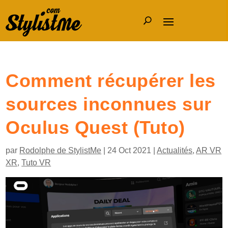
Comment récupérer les
sources inconnues sur
Oculus Quest (Tuto)
par
Rodolphe de StylistMe
|
24 Oct 2021
|
Actualités
,
AR VR
XR
,
Tuto VR