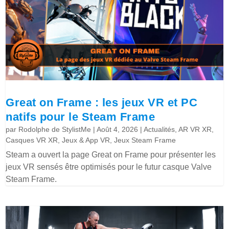
Great on Frame : les jeux VR et PC
natifs pour le Steam Frame
par
Rodolphe de StylistMe
|
Août 4, 2026
|
Actualités
,
AR VR XR
,
Casques VR XR
,
Jeux & App VR
,
Jeux Steam Frame
Steam a ouvert la page Great on Frame pour présenter les
jeux VR sensés être optimisés pour le futur casque Valve
Steam Frame.