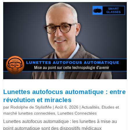
Lunettes autofocus automatique : entre
révolution et miracles
par
Rodolphe de StylistMe
|
Août 6, 2026
|
Actualités
,
Etudes et
marché lunettes connectées
,
Lunettes Connectées
Lunettes autofocus automatique : les lunettes à mise au
point automatique sont des dispositifs médicaux