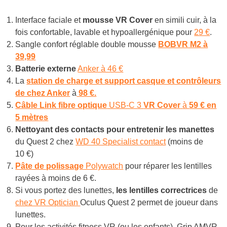
Interface faciale et
mousse VR Cover
en simili cuir, à la
fois confortable, lavable et hypoallergénique pour
29 €
.
Sangle confort réglable double mousse
BOBVR M2 à
39,99
Batterie externe
Anker à 46 €
La
station de charge et support casque et contrôleurs
de chez Anker
à
98 €.
Câble Link
fibre optique
USB-C 3
VR Cover
à
59 € en
5 mètres
Nettoyant des contacts pour entretenir les manettes
du Quest 2 chez
WD 40 Specialist contact
(moins de
10 €)
Pâte de polissage
Polywatch
pour réparer les lentilles
rayées à moins de 6 €.
Si vous portez des lunettes,
les lentilles correctrices
de
chez VR Optician
Oculus Quest 2 permet de joueur dans
lunettes.
Pour les activités fitness VR (ou les enfants), Grip AMVR