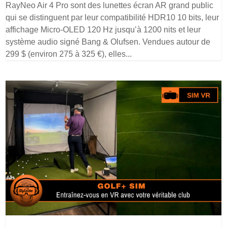
RayNeo Air 4 Pro sont des lunettes écran AR grand public
qui se distinguent par leur compatibilité HDR10 10 bits, leur
affichage Micro-OLED 120 Hz jusqu’à 1200 nits et leur
système audio signé Bang & Olufsen. Vendues autour de
299 $ (environ 275 à 325 €), elles...