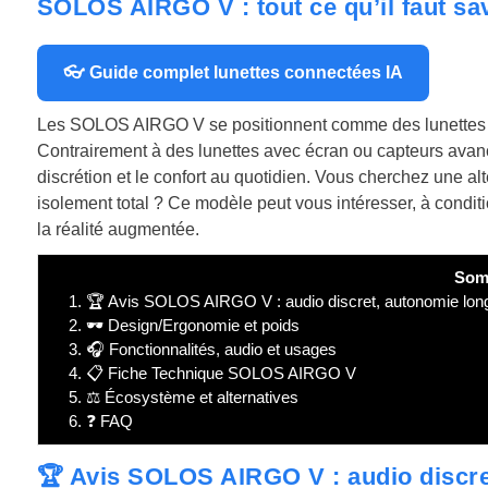
SOLOS AIRGO V : tout ce qu’il faut sav
👓 Guide complet lunettes connectées IA
Les SOLOS AIRGO V se positionnent comme des lunettes co
Contrairement à des lunettes avec écran ou capteurs avancés
discrétion et le confort au quotidien. Vous cherchez une alt
isolement total ? Ce modèle peut vous intéresser, à conditi
la réalité augmentée.
Som
1.
🏆 Avis SOLOS AIRGO V : audio discret, autonomie lon
2.
🕶️ Design/Ergonomie et poids
3.
🎧 Fonctionnalités, audio et usages
4.
📋 Fiche Technique SOLOS AIRGO V
5.
⚖️ Écosystème et alternatives
6.
❓ FAQ
🏆 Avis SOLOS AIRGO V : audio discre