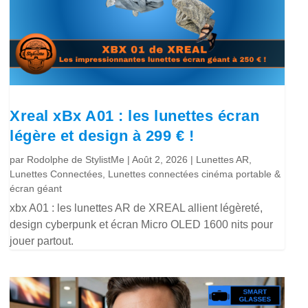
Xreal xBx A01 : les lunettes écran
légère et design à 299 € !
par
Rodolphe de StylistMe
|
Août 2, 2026
|
Lunettes AR
,
Lunettes Connectées
,
Lunettes connectées cinéma portable &
écran géant
xbx A01 : les lunettes AR de XREAL allient légèreté,
design cyberpunk et écran Micro OLED 1600 nits pour
jouer partout.