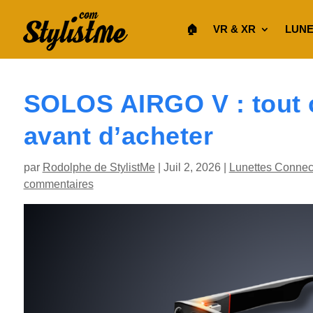
🏠︎
VR & XR
LUNE
SOLOS AIRGO V : tout ce
avant d’acheter
par
Rodolphe de StylistMe
|
Juil 2, 2026
|
Lunettes Connec
commentaires