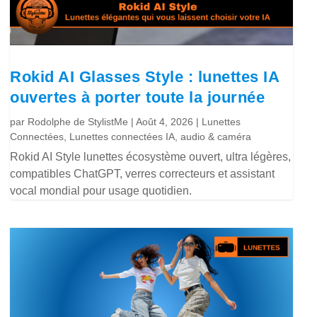
Rokid AI Glasses Style : lunettes IA
ouvertes à porter toute la journée
par
Rodolphe de StylistMe
|
Août 4, 2026
|
Lunettes
Connectées
,
Lunettes connectées IA, audio & caméra
Rokid AI Style lunettes écosystème ouvert, ultra légères,
compatibles ChatGPT, verres correcteurs et assistant
vocal mondial pour usage quotidien.