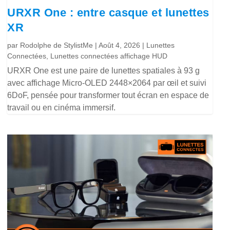
URXR One : entre casque et lunettes
XR
par
Rodolphe de StylistMe
|
Août 4, 2026
|
Lunettes
Connectées
,
Lunettes connectées affichage HUD
URXR One est une paire de lunettes spatiales à 93 g
avec affichage Micro-OLED 2448×2064 par œil et suivi
6DoF, pensée pour transformer tout écran en espace de
travail ou en cinéma immersif.