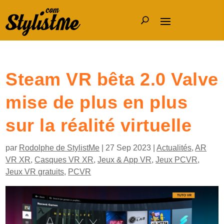
Steam VR bêta 2.0 Valve
mise de plus en plus
sur la réalité virtuelle
par
Rodolphe de StylistMe
|
27 Sep 2023
|
Actualités
,
AR
VR XR
,
Casques VR XR
,
Jeux & App VR
,
Jeux PCVR
,
Jeux VR gratuits
,
PCVR