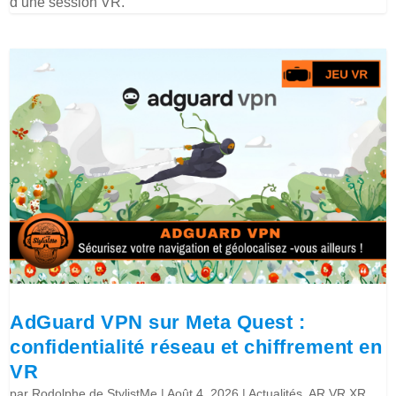
d’une session VR.
AdGuard VPN sur Meta Quest :
confidentialité réseau et chiffrement en
VR
par
Rodolphe de StylistMe
|
Août 4, 2026
|
Actualités
,
AR VR XR
,