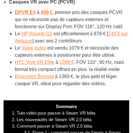
Casques VR avec PC (PCVR)
DPVR E4
à
499 €
, premier prix des casques PCVR
qui ne nécessite pas de capteurs externes et
fonctionne sur Display Port, FOV 116°, 120 Hz natif.
Le
HP Reverb G2
est officiellement à 878 € [
740 € sur
Amazon
] avec ses 2 contrôleurs
Le
Valve Index
est vendu 1079 € et nécessite des
capteurs externes à positionner pour être utilisé.
HTC Vive XR Elite
à
1399 €
, FOV 110°, 90 Hz, mais
format très compact offrant en plus la réalité mixte
Bigscreen Beyond
à 1369 €, le plus petit et léger
casque VR, idéal pour regarder des vidéos.
Sommaire
1.
Tuto vidéo pour passer à Steam VR bêta
2.
Les nouveautés de Steam VR 2.0 bêta
3.
Comment passer à Steam VR 2.0 bêta
3.1.
Etape 1 : comment passer de Steam à Steam