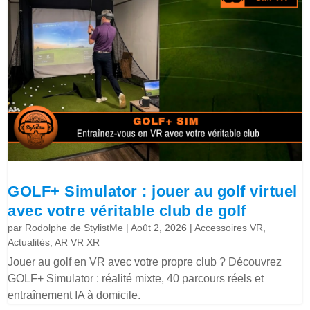
GOLF+ Simulator : jouer au golf virtuel
avec votre véritable club de golf
par
Rodolphe de StylistMe
|
Août 2, 2026
|
Accessoires VR
,
Actualités
,
AR VR XR
Jouer au golf en VR avec votre propre club ? Découvrez
GOLF+ Simulator : réalité mixte, 40 parcours réels et
entraînement IA à domicile.