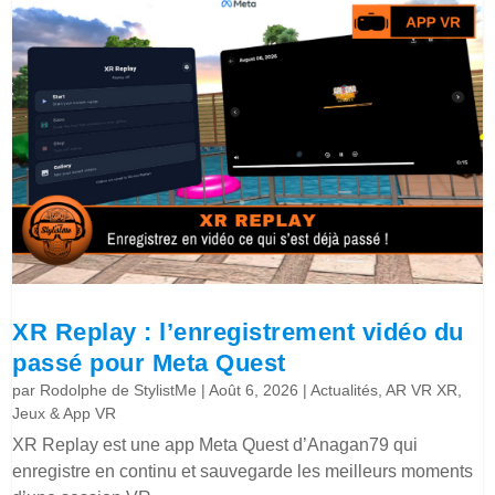
XR Replay : l’enregistrement vidéo du
passé pour Meta Quest
par
Rodolphe de StylistMe
|
Août 6, 2026
|
Actualités
,
AR VR XR
,
Jeux & App VR
XR Replay est une app Meta Quest d’Anagan79 qui
enregistre en continu et sauvegarde les meilleurs moments