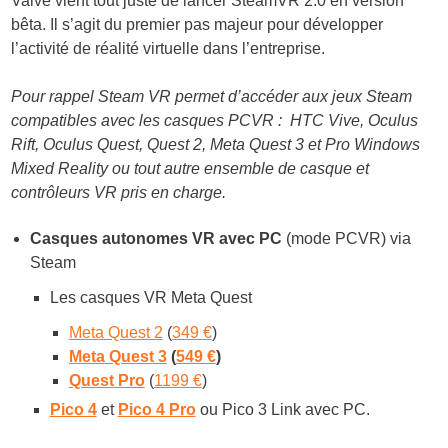
Valve vient tout juste de lancer SteamVR 2.0 en version
bêta. Il s’agit du premier pas majeur pour développer
l’activité de réalité virtuelle dans l’entreprise.
Pour rappel Steam VR permet d’accéder aux jeux Steam
compatibles avec les casques PCVR : HTC Vive, Oculus
Rift, Oculus Quest, Quest 2, Meta Quest 3 et Pro Windows
Mixed Reality ou tout autre ensemble de casque et
contrôleurs VR pris en charge.
Casq
ues autonomes VR avec PC
(mode PCVR) via
Steam
Les casques VR Meta Quest
Meta Quest 2
(
349 €
)
Meta Quest 3
(
549 €
)
Quest Pro
(
1199 €
)
Pico 4
et
Pico 4 Pro
ou Pico 3 Link avec PC.