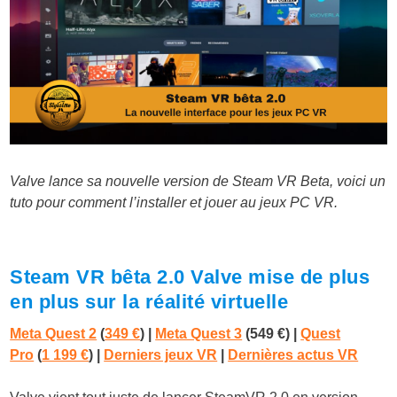
Valve lance sa nouvelle version de Steam VR Beta, voici un
tuto pour comment l’installer et jouer au jeux PC VR.
Steam VR bêta 2.0 Valve mise de plus
en plus sur la réalité virtuelle
Meta Quest 2
(
349 €
)
|
Meta Quest 3
(549 €)
|
Quest
Pro
(
1 199 €
) |
Derniers jeux VR
|
Dernières actus VR