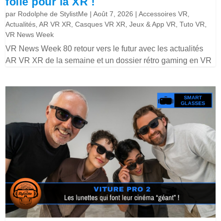
folie pour la XR !
par
Rodolphe de StylistMe
|
Août 7, 2026
|
Accessoires VR
,
Actualités
,
AR VR XR
,
Casques VR XR
,
Jeux & App VR
,
Tuto VR
,
VR News Week
VR News Week 80 retour vers le futur avec les actualités
AR VR XR de la semaine et un dossier rétro gaming en VR