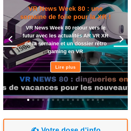
VR News Week 80 : une
semaine de folie pour la XR !
VR News Week 80 retour vers le
futur avec les actualités AR VR XR
de la semaine et un dossier rétro
gaming en VR
Lire plus
✍️ Votre dose d'info