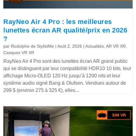
RayNeo Air 4 Pro : les meilleures
lunettes écran AR qualité/prix en 2026
?
par
Rodolphe de StylistMe
|
Août 2, 2026
|
Actualités
,
AR VR XR
,
Casques VR XR
RayNeo Air 4 Pro sont des lunettes écran AR grand public
qui se distinguent par leur compatibilité HDR10 10 bits, leur
affichage Micro-OLED 120 Hz jusqu’à 1200 nits et leur
système audio signé Bang & Olufsen. Vendues autour de
299 $ (environ 275 à 325 €), elles...