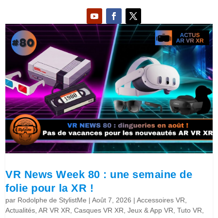
VR News Week 80 : une semaine de
folie pour la XR !
par
Rodolphe de StylistMe
|
Août 7, 2026
|
Accessoires VR
,
Actualités
,
AR VR XR
,
Casques VR XR
,
Jeux & App VR
,
Tuto VR
,