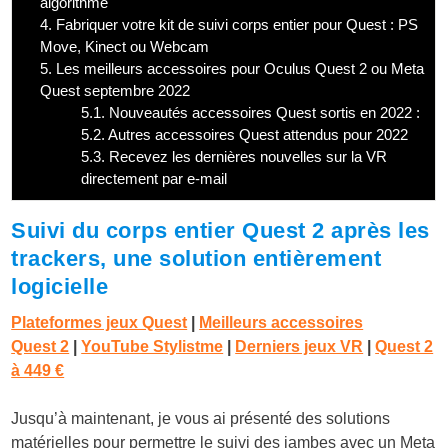
algorithme
4.
Fabriquer votre kit de suivi corps entier pour Quest : PS
Move, Kinect ou Webcam
5.
Les meilleurs accessoires pour Oculus Quest 2 ou Meta
Quest septembre 2022
5.1.
Nouveautés accessoires Quest sortis en 2022 :
5.2.
Autres accessoires Quest attendus pour 2022
5.3.
Recevez les dernières nouvelles sur la VR
directement par e-mail
Suivi du corps entier Quest 2 après les
trackers, une solution entièrement
logicielle
Plateformes jeux Quest
|
Meilleurs accessoires
Quest 2
|
YouTube Stylistme
|
Derniers jeux VR
|
Quest 2
à 4
49 €
Jusqu’à maintenant, je vous ai présenté des solutions
matérielles pour permettre le suivi des jambes avec un Meta