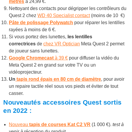
mètres
à 24,99 €.
Nettoyant des contacts pour dégripper les contrôleurs
du
Quest 2 chez
WD 40 Specialist contact
(moins de 10 €)
Pâte de polissage
Polywatch
pour réparer les lentilles
rayées à moins de 6 €.
Si vous portez des lunettes,
les lentilles
correctrices
de
chez VR Optician
Meta Quest 2 permet
de joueur sans lunettes.
Google Chromecast
à 39 €
pour diffuser la vidéo du
Meta Quest 2 en grand sur votre TV ou un
vidéoprojecteur.
Un
tapis rond épais en 80 cm de diamètre
, pour avoir
un repaire tactile réel sous vos pieds et éviter de tout
casser.
Nouveautés accessoires Quest sortis
en 2022 :
Nouveau
tapis de courses Kat C2 VR
(1 000 €).
test à
venir à
réception du produit.