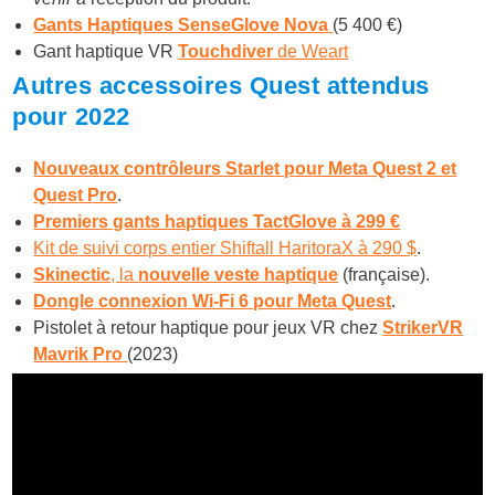
Gants Haptiques SenseGlove Nova
(5 400 €)
Gant haptique VR
Touchdiver
de Weart
Autres accessoires Quest attendus
pour 2022
Nouveaux contrôleurs Starlet pour Meta Quest 2 et
Quest Pro
.
Premiers gants haptiques TactGlove à 299 €
Kit de suivi corps entier Shiftall HaritoraX à 290 $
.
Skinectic
, la
nouvelle veste haptique
(française).
Dongle connexion Wi-Fi 6 pour Meta Quest
.
Pistolet à retour haptique pour jeux VR chez
StrikerVR
Mavrik Pro
(2023)