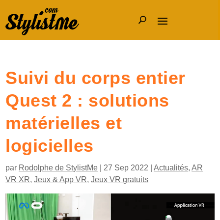
Suivi du corps entier
Quest 2 : solutions
matérielles et
logicielles
par
Rodolphe de StylistMe
|
27 Sep 2022
|
Actualités
,
AR
VR XR
,
Jeux & App VR
,
Jeux VR gratuits