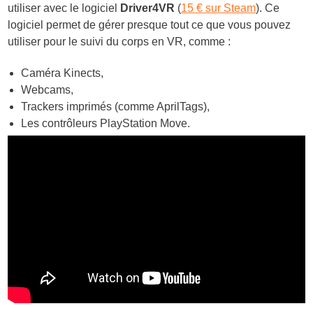
utiliser avec le logiciel
Driver4VR
(
15 € sur Steam
). Ce
logiciel permet de gérer presque tout ce que vous pouvez
utiliser pour le suivi du corps en VR, comme :
Caméra Kinects,
Webcams,
Trackers imprimés (comme AprilTags),
Les contrôleurs PlayStation Move.