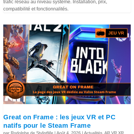
trafic réseau au niveau système. Installation, prix,
compatibilité et fonctionnalités.
Great on Frame : les jeux VR et PC
natifs pour le Steam Frame
par
Rodolphe de StylistMe
|
Août 4, 2026
|
Actualités
,
AR VR XR
,