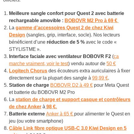
Meilleure sangle confort pour Quest 2 avec batterie
rechargeable amovible :
BOBOVR M2 Pro à 6
9 €
La
gamme d’accessoires Quest 2 de chez Kiwi
Design
(sangles, grip, interface, socle). Nos lecteurs
bénéficient d’une
réduction de 5 %
avec le code «
STYLISTME ».
Interface faciale avec ventilateur BOBOVR F2
(
ça
marche vraiment, voir le test
) vendu autour de
50 €
Logitech Chorus
des écouteurs extra auriculaires à fixer
directement sur la plupart des sangle à
99,99 €
.
Station de charge
BOBOVR D2 à 49 €
pour Meta Quest
et batterie du BOBOVR M2 Pro
La
station de charge et support casque et contrôleurs
de chez Anker
à
98 €.
Batterie externe
Anker à 65 €
pour alimenter le Quest en
jeu (ou votre smartphone)
Câble Link
fibre optique
USB-C 3.0 Kiwi Design
en 5