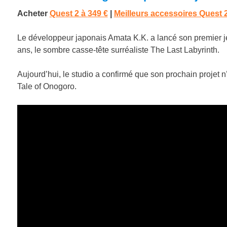
Acheter
Quest 2 à
349 €
|
Meilleurs accessoires Quest 
Le développeur japonais Amata K.K. a lancé son premier jeu
ans, le sombre casse-tête surréaliste The Last Labyrinth.
Aujourd’hui, le studio a confirmé que son prochain projet 
Tale of Onogoro.