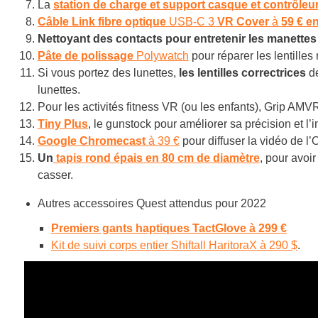
La
station de charge et support casque et contrôleu
Câble Link
fibre optique
USB-C 3
VR Cover
à
59 € e
Nettoyant des contacts pour entretenir les manettes
Pâte de polissage
Polywatch
pour réparer les lentilles
Si vous portez des lunettes,
les lentilles correctrices
d
lunettes.
Pour les activités fitness VR (ou les enfants), Grip AM
Tiny Plus
, le gunstock pour améliorer sa précision et l’
Google Chromecast
à 39 €
pour diffuser la vidéo de l
Un
tapis rond épais en 80 cm de diamètre
, pour avoir
casser.
Autres accessoires Quest attendus pour 2022
Premiers gants haptiques TactGlove à 299 €
Kit de suivi corps entier Shiftall HaritoraX à 290 $
.