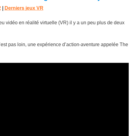
2
|
Derniers jeux VR
 vidéo en réalité virtuelle (VR) il y a un peu plus de deux
n’est pas loin, une expérience d’action-aventure appelée The