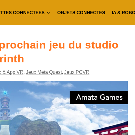
TTES CONNECTEES
OBJETS CONNECTES
IA & ROB
prochain jeu du studio
rinth
x & App VR
,
Jeux Meta Quest
,
Jeux PCVR