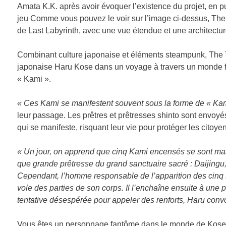
Amata K.K. après avoir évoquer l’existence du projet, en pu
jeu Comme vous pouvez le voir sur l’image ci-dessus, The 
de Last Labyrinth, avec une vue étendue et une architecture
Combinant culture japonaise et éléments steampunk, The T
japonaise Haru Kose dans un voyage à travers un monde fa
« Kami ».
« Ces Kami se manifestent souvent sous la forme de « Ka
leur passage. Les prêtres et prêtresses shinto sont envoy
qui se manifeste, risquant leur vie pour protéger les citoye
« Un jour, on apprend que cinq Kami encensés se sont manif
que grande prêtresse du grand sanctuaire sacré : Daijingu, 
Cependant, l’homme responsable de l’apparition des cinq 
vole des parties de son corps. Il l’enchaîne ensuite à une 
tentative désespérée pour appeler des renforts, Haru con
Vous êtes un personnage fantôme dans le monde de Kose, ca