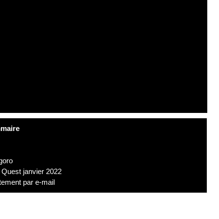
maire
goro
 Quest janvier 2022
tement par e-mail