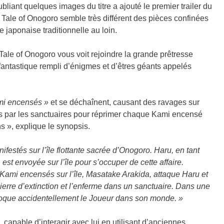
bliant quelques images du titre a ajouté le premier trailer du
Tale of Onogoro semble très différent des pièces confinées
 japonaise traditionnelle au loin.
ale of Onogoro vous voit rejoindre la grande prêtresse
ntastique rempli d’énigmes et d’êtres géants appelés
mi encensés »
et se déchaînent, causant des ravages sur
és par les sanctuaires pour réprimer chaque Kami encensé
ns », explique le synopsis.
estés sur l’île flottante sacrée d’Onogoro. Haru, en tant
est envoyée sur l’île pour s’occuper de cette affaire.
Kami encensés sur l’île, Masatake Arakida, attaque Haru et
pierre d’extinction et l’enferme dans un sanctuaire. Dans une
voque accidentellement le Joueur dans son monde. »
pable d’interagir avec lui en utilisant d’anciennes