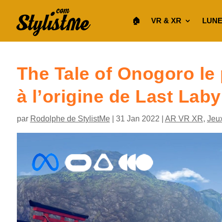
🏠︎
VR & XR
LUNE
The Tale of Onogoro le 
à l’origine de Last Laby
par
Rodolphe de StylistMe
|
31 Jan 2022
|
AR VR XR
,
Jeu