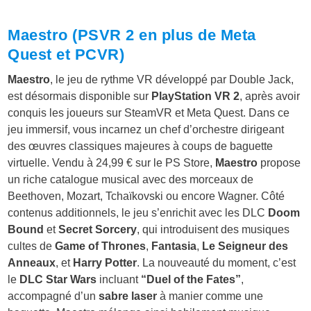
Maestro (PSVR 2 en plus de Meta
Quest et PCVR)
Maestro
, le jeu de rythme VR développé par Double Jack,
est désormais disponible sur
PlayStation VR 2
, après avoir
conquis les joueurs sur SteamVR et Meta Quest. Dans ce
jeu immersif, vous incarnez un chef d’orchestre dirigeant
des œuvres classiques majeures à coups de baguette
virtuelle. Vendu à 24,99 € sur le PS Store,
Maestro
propose
un riche catalogue musical avec des morceaux de
Beethoven, Mozart, Tchaïkovski ou encore Wagner. Côté
contenus additionnels, le jeu s’enrichit avec les DLC
Doom
Bound
et
Secret Sorcery
, qui introduisent des musiques
cultes de
Game of Thrones
,
Fantasia
,
Le Seigneur des
Anneaux
, et
Harry Potter
. La nouveauté du moment, c’est
le
DLC Star Wars
incluant
“Duel of the Fates”
,
accompagné d’un
sabre laser
à manier comme une