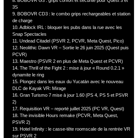
8.
BOBOVR G3 : grips confort et sécurité pour Quest 3 et
3S
9.
BOBOVR CD3 : le combo grips rechargeables et station
de charge
10.
Adblock IRL : bloquer les pubs dans la rue avec les
Snap Spectacles
11.
Undead Citadel (PSVR 2, PCVR, Meta Quest, Pico)
12.
Neolithic Dawn VR – Sortie le 26 juin 2025 (Quest puis
PCVR)
13.
Maestro (PSVR 2 en plus de Meta Quest et PCVR)
14.
The Thrill of the Fight 2 : mise à jour « Round 0.2.1 »
dynamite le ring
15.
Plongez dans les eaux du Yucatán avec le nouveau
DLC de Kayak VR: Mirage
16.
Gran Turismo 7 mise à jour 1.60 (PS 4, PS 5 et PSVR
2)
17.
Requisition VR – reporté juillet 2025 (PC VR, Quest)
18.
The invisible Hours remake (PCVR, Meta Quest,
PSVR 2)
19.
Hotel Infinity : le casse-tête roomscale de la rentrée VR
sur PSVR 2