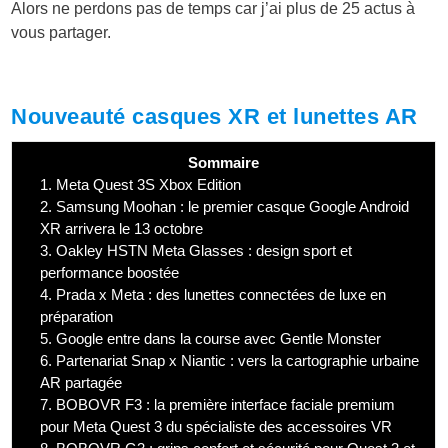
Alors ne perdons pas de temps car j’ai plus de 25 actus à
vous partager.
Nouveauté casques XR et lunettes AR
Sommaire
1.
Meta Quest 3S Xbox Edition
2.
Samsung Moohan : le premier casque Google Android
XR arrivera le 13 octobre
3.
Oakley HSTN Meta Glasses : design sport et
performance boostée
4.
Prada x Meta : des lunettes connectées de luxe en
préparation
5.
Google entre dans la course avec Gentle Monster
6.
Partenariat Snap x Niantic : vers la cartographie urbaine
AR partagée
7.
BOBOVR F3 : la première interface faciale premium
pour Meta Quest 3 du spécialiste des accessoires VR