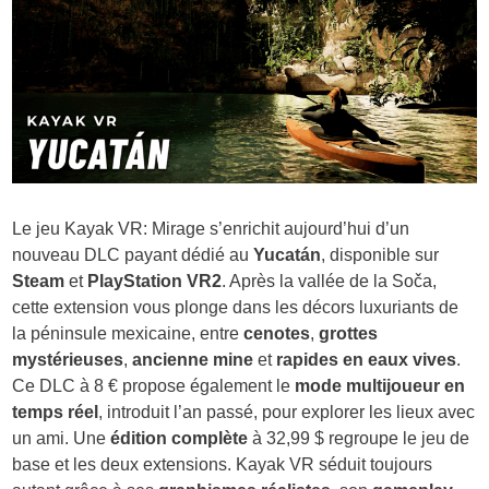
Le jeu Kayak VR: Mirage s’enrichit aujourd’hui d’un
nouveau DLC payant dédié au
Yucatán
, disponible sur
Steam
et
PlayStation VR2
. Après la vallée de la Soča,
cette extension vous plonge dans les décors luxuriants de
la péninsule mexicaine, entre
cenotes
,
grottes
mystérieuses
,
ancienne mine
et
rapides en eaux vives
.
Ce DLC à 8 € propose également le
mode multijoueur en
temps réel
, introduit l’an passé, pour explorer les lieux avec
un ami. Une
édition complète
à 32,99 $ regroupe le jeu de
base et les deux extensions. Kayak VR séduit toujours