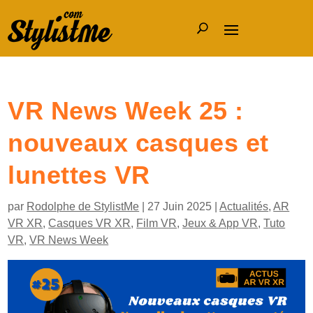
VR News Week 25 :
nouveaux casques et
lunettes VR
par
Rodolphe de StylistMe
|
27 Juin 2025
|
Actualités
,
AR
VR XR
,
Casques VR XR
,
Film VR
,
Jeux & App VR
,
Tuto
VR
,
VR News Week