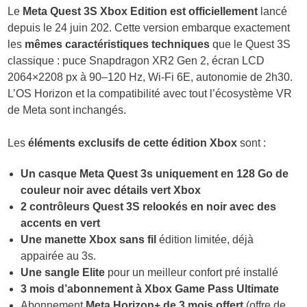
Le
Meta Quest 3S Xbox Edition est officiellement
lancé
depuis le 24 juin 202. Cette version embarque exactement
les
mêmes caractéristiques techniques
que le Quest 3S
classique : puce Snapdragon XR2 Gen 2, écran LCD
2064×2208 px à 90–120 Hz, Wi-Fi 6E, autonomie de 2h30.
L’OS Horizon et la compatibilité avec tout l’écosystème VR
de Meta sont inchangés.
Les
éléments exclusifs de cette édition Xbox
sont :
Un casque Meta Quest 3s uniquement en 128 Go de
couleur noir avec détails vert Xbox
2 contrôleurs Quest 3S relookés en noir avec des
accents en vert
Une manette Xbox sans fil
édition limitée, déjà
appairée au 3s.
Une sangle Elite
pour un meilleur confort pré installé
3 mois d’abonnement à Xbox Game Pass Ultimate
Abonnement
Meta Horizon+ de 3 mois offert
(offre de