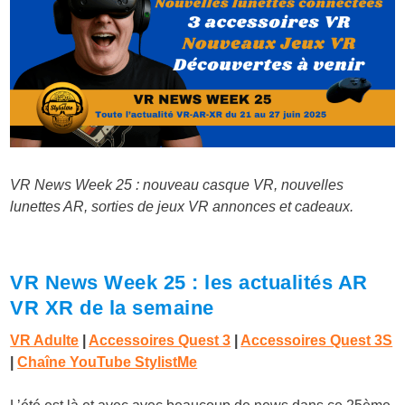
VR News Week 25 : nouveau casque VR, nouvelles
lunettes AR, sorties de jeux VR annonces et cadeaux.
VR News Week 25 : les actualités AR
VR XR de la semaine
VR Adulte
|
Accessoires Quest 3
|
Accessoires Quest 3S
|
Chaîne YouTube StylistMe