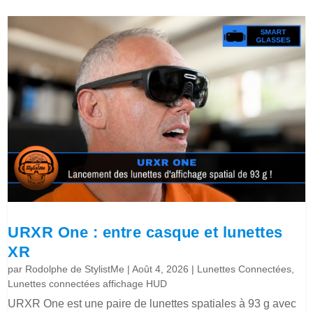
URXR One : entre casque et lunettes
XR
par
Rodolphe de StylistMe
|
Août 4, 2026
|
Lunettes Connectées
,
Lunettes connectées affichage HUD
URXR One est une paire de lunettes spatiales à 93 g avec