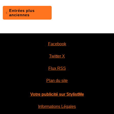
Entrées plus
anciennes
Facebook
Twitter X
Flux RSS
Plan du site
Votre publicité sur StylistMe
Informations Légales