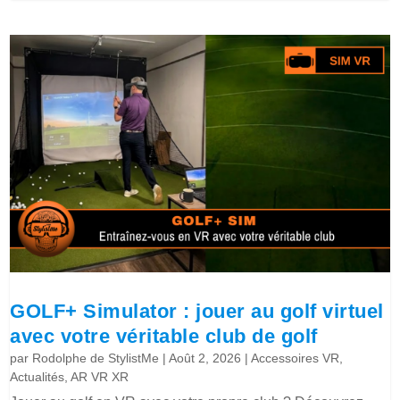
GOLF+ Simulator : jouer au golf virtuel
avec votre véritable club de golf
par
Rodolphe de StylistMe
|
Août 2, 2026
|
Accessoires VR
,
Actualités
,
AR VR XR