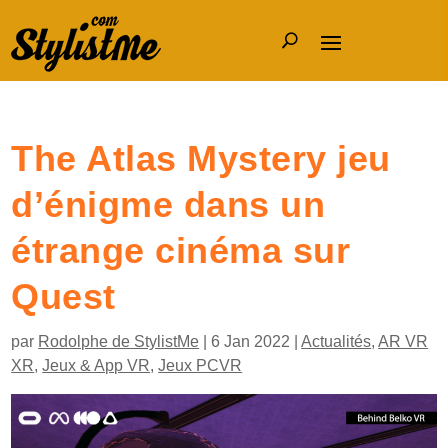
The Atlas Mystery jeu
d’énigme dans un
étrange cinéma sur
Quest
par
Rodolphe de StylistMe
|
6 Jan 2022
|
Actualités
,
AR VR
XR
,
Jeux & App VR
,
Jeux PCVR