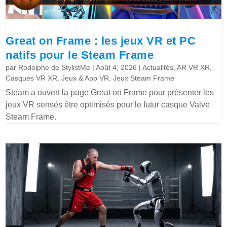
Great on Frame : les jeux VR et PC
natifs pour le Steam Frame
par
Rodolphe de StylistMe
|
Août 4, 2026
|
Actualités
,
AR VR XR
,
Casques VR XR
,
Jeux & App VR
,
Jeux Steam Frame
Steam a ouvert la page Great on Frame pour présenter les
jeux VR sensés être optimisés pour le futur casque Valve
Steam Frame.