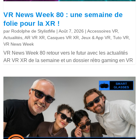
VR News Week 80 : une semaine de
folie pour la XR !
par
Rodolphe de StylistMe
|
Août 7, 2026
|
Accessoires VR
,
Actualités
,
AR VR XR
,
Casques VR XR
,
Jeux & App VR
,
Tuto VR
,
VR News Week
VR News Week 80 retour vers le futur avec les actualités
AR VR XR de la semaine et un dossier rétro gaming en VR