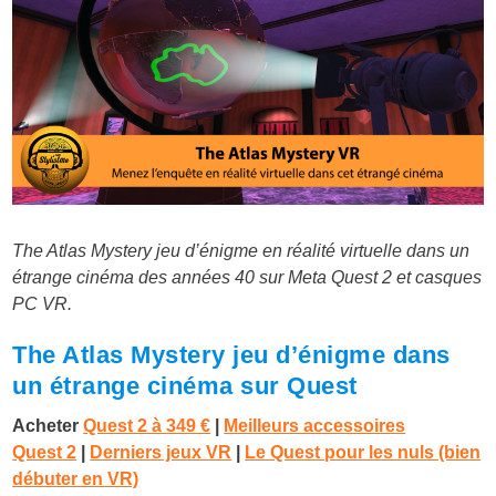
The Atlas Mystery jeu d’énigme en réalité virtuelle dans un
étrange cinéma des années 40 sur Meta Quest 2 et casques
PC VR.
The Atlas Mystery jeu d’énigme dans
un étrange cinéma sur Quest
Acheter
Quest 2 à
349 €
|
Meilleurs accessoires
Quest 2
|
Derniers jeux VR
|
Le Quest pour les nuls (bien
débuter en VR)