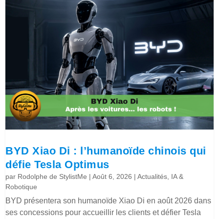
BYD Xiao Di : l’humanoïde chinois qui
défie Tesla Optimus
par
Rodolphe de StylistMe
|
Août 6, 2026
|
Actualités
,
IA &
Robotique
BYD présentera son humanoïde Xiao Di en août 2026 dans
ses concessions pour accueillir les clients et défier Tesla