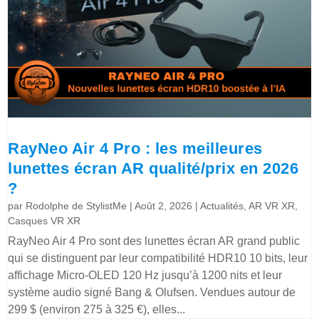
RayNeo Air 4 Pro : les meilleures
lunettes écran AR qualité/prix en 2026
?
par
Rodolphe de StylistMe
|
Août 2, 2026
|
Actualités
,
AR VR XR
,
Casques VR XR
RayNeo Air 4 Pro sont des lunettes écran AR grand public
qui se distinguent par leur compatibilité HDR10 10 bits, leur
affichage Micro-OLED 120 Hz jusqu’à 1200 nits et leur
système audio signé Bang & Olufsen. Vendues autour de
299 $ (environ 275 à 325 €), elles...