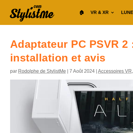
🏠︎
VR & XR
LUNE
Adaptateur PC PSVR 2 :
installation et avis
par
Rodolphe de StylistMe
|
7 Août 2024
|
Accessoires VR