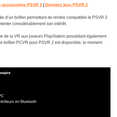
s accessoires PSVR 2
|
Derniers jeux PSVR 2
tie d’un boîtier permettant de rendre compatible le PSVR 2
nter considérablement son intérêt.
de de la VR aux joueurs PlayStation possédant également
 le boîtier PCVR pour PSVR 2 est disponible, le moment
maire
 PC
trôleurs en Bluetooth