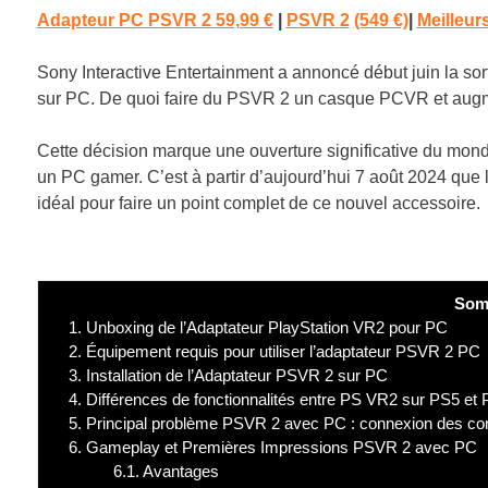
Adapteur PC PSVR 2 59,99 €
|
PSVR
2
(549 €)
|
Meilleur
Sony Interactive Entertainment a annoncé début juin la sor
sur PC. De quoi faire du PSVR 2 un casque PCVR et augme
Cette décision marque une ouverture significative du mon
un PC gamer. C’est à partir d’aujourd’hui 7 août 2024 que
idéal pour faire un point complet de ce nouvel accessoire.
Som
1.
Unboxing de l’Adaptateur PlayStation VR2 pour PC
2.
Équipement requis pour utiliser l’adaptateur PSVR 2 PC
3.
Installation de l’Adaptateur PSVR 2 sur PC
4.
Différences de fonctionnalités entre PS VR2 sur PS5 et
5.
Principal problème PSVR 2 avec PC : connexion des con
6.
Gameplay et Premières Impressions PSVR 2 avec PC
6.1.
Avantages