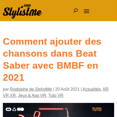
Comment ajouter des
chansons dans Beat
Saber avec BMBF en
2021
par
Rodolphe de StylistMe
|
20 Août 2021
|
Actualités
,
AR
VR XR
,
Jeux & App VR
,
Tuto VR