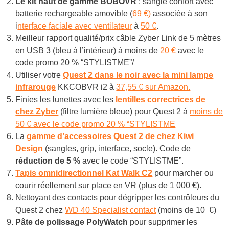
Le kit haut de gamme BOBOVR
: sangle confort avec
batterie rechargeable amovible (
69 €)
associée à son
i
nterface faciale avec ventilateur
à
50 €
.
Meilleur rapport qualité/prix câble Zyber Link de 5 mètres
en USB 3 (bleu à l’intérieur) à moins de
20 €
avec le
code promo 20 % “STYLISTME”/
Utiliser votre
Quest 2 dans le noir avec la mini lampe
infrarouge
KKCOBVR i2 à
37,55 € sur Amazon.
Finies les lunettes avec les
lentilles correctrices de
chez Zyber
(filtre lumière bleue) pour Quest 2 à
moins de
50 € avec le code promo 20 % “STYLISTME
La
gamme d’accessoires Quest 2 de chez Kiwi
Design
(sangles, grip, interface, socle). Code de
réduction de 5 %
avec le code “STYLISTME”.
Tapis omnidirectionnel Kat Walk C2
pour marcher ou
courir réellement sur place en VR (plus de 1 000 €).
Nettoyant des contacts pour dégripper les contrôleurs
du
Quest 2 chez
WD 40 Specialist contact
(moins de 10 €)
Pâte de polissage
PolyWatch
pour supprimer les