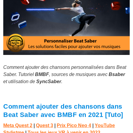
Comment ajouter des chansons personnalisées dans Beat
Saber. Tutoriel
BMBF
, sources de musiques avec
Bsaber
et utilisation de
SyncSaber
.
Comment ajouter des chansons dans
Beat Saber avec BMBF en 2021 [Tuto]
Meta Quest 2
|
Quest 3
|
Prix Pico Neo 4
|
YouTube
Stylistme
|
Tous les jeux VR à venir en 2023