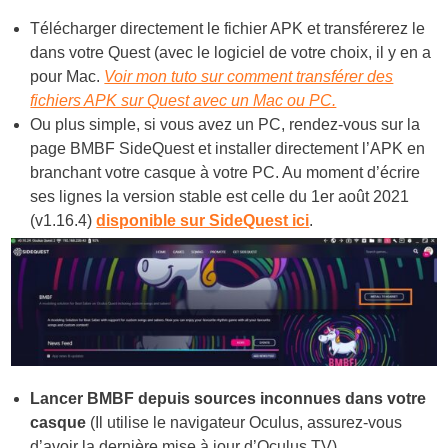
Télécharger directement le fichier APK et transférerez le
dans votre Quest (avec le logiciel de votre choix, il y en a
pour Mac.
Voir mon tuto sur comment transférer des
fichiers APK sur Quest avec un Mac ou PC.
Ou plus simple, si vous avez un PC, rendez-vous sur la
page BMBF SideQuest et installer directement l’APK en
branchant votre casque à votre PC. Au moment d’écrire
ses lignes la version stable est celle du 1er août 2021
(v1.16.4)
disponible sur SideQuest ici
.
Lancer BMBF depuis sources inconnues dans votre
casque
(Il utilise le navigateur Oculus, assurez-vous
d’avoir la dernière mise à jour d’Oculus TV).