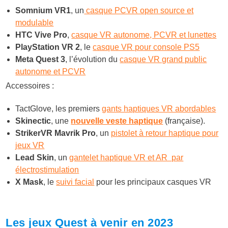
Somnium VR1
, un
casque PCVR open source et
modulable
HTC Vive Pro
,
casque VR autonome, PCVR et lunettes
PlayStation VR 2
, le
casque VR pour console PS5
Meta Quest 3
, l’évolution du
casque VR grand public
autonome et PCVR
Accessoires :
TactGlove,
les premiers
gants haptiques VR abordables
Skinectic
, une
nouvelle veste haptique
(française).
StrikerVR Mavrik Pro
, un
pistolet à retour haptique pour
jeux VR
Lead Skin
, un
gantelet haptique VR et AR par
électrostimulation
X Mask
, le
suivi facial
pour les principaux casques VR
Les jeux Quest à venir en 2023