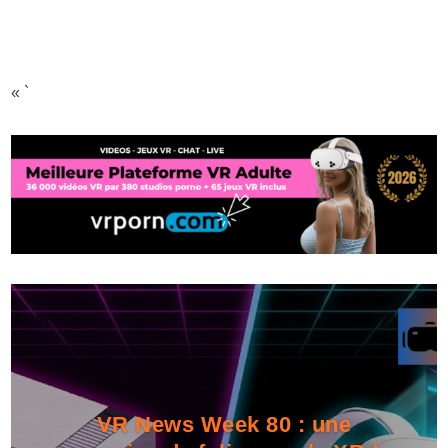
« `
VR News Week 80 : une