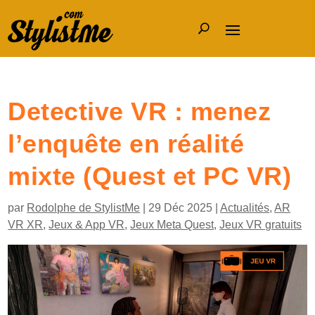
Detective VR : menez
l’enquête en réalité
mixte (Quest et PC VR)
par
Rodolphe de StylistMe
|
29 Déc 2025
|
Actualités
,
AR
VR XR
,
Jeux & App VR
,
Jeux Meta Quest
,
Jeux VR gratuits