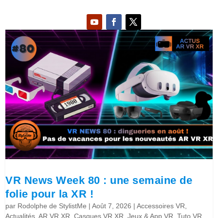
VR News Week 80 : une semaine de
folie pour la XR !
par
Rodolphe de StylistMe
|
Août 7, 2026
|
Accessoires VR
,
Actualités
,
AR VR XR
,
Casques VR XR
,
Jeux & App VR
,
Tuto VR
,