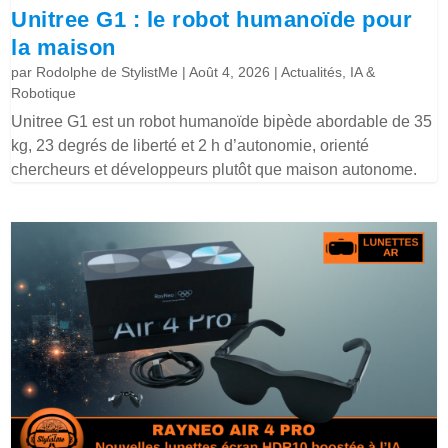
Unitree G1 : le robot humanoïde pour
la maison
par
Rodolphe de StylistMe
|
Août 4, 2026
|
Actualités
,
IA &
Robotique
Unitree G1 est un robot humanoïde bipède abordable de 35
kg, 23 degrés de liberté et 2 h d’autonomie, orienté
chercheurs et développeurs plutôt que maison autonome.