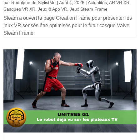
par
Rodolphe de StylistMe
|
Août 4, 2026
|
Actualités
,
AR VR XR
,
Casques VR XR
,
Jeux & App VR
,
Jeux Steam Frame
Steam a ouvert la page Great on Frame pour présenter les
jeux VR sensés être optimisés pour le futur casque Valve
Steam Frame.