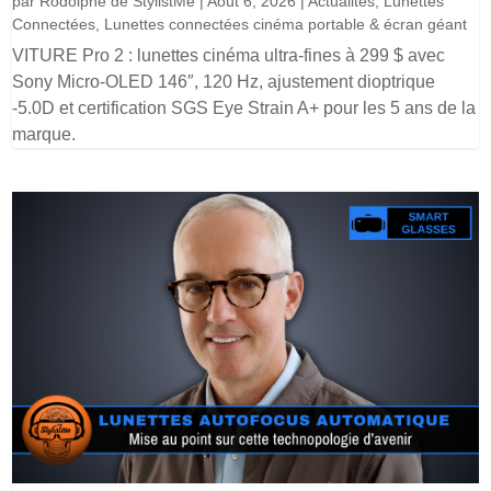
par
Rodolphe de StylistMe
|
Août 6, 2026
|
Actualités
,
Lunettes
Connectées
,
Lunettes connectées cinéma portable & écran géant
VITURE Pro 2 : lunettes cinéma ultra-fines à 299 $ avec
Sony Micro-OLED 146″, 120 Hz, ajustement dioptrique
-5.0D et certification SGS Eye Strain A+ pour les 5 ans de la
marque.