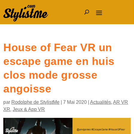
House of Fear VR un
escape game en huis
clos mode grosse
angoisse
par
Rodolphe de StylistMe
|
7 Mai 2020
|
Actualités
,
AR VR
XR
,
Jeux & App VR