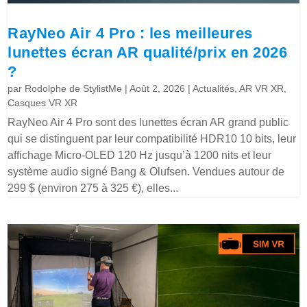
RayNeo Air 4 Pro : les meilleures
lunettes écran AR qualité/prix en 2026
?
par
Rodolphe de StylistMe
|
Août 2, 2026
|
Actualités
,
AR VR XR
,
Casques VR XR
RayNeo Air 4 Pro sont des lunettes écran AR grand public
qui se distinguent par leur compatibilité HDR10 10 bits, leur
affichage Micro-OLED 120 Hz jusqu’à 1200 nits et leur
système audio signé Bang & Olufsen. Vendues autour de
299 $ (environ 275 à 325 €), elles...