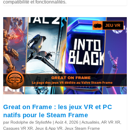
compatibilité et fonctionnalités.
Great on Frame : les jeux VR et PC
natifs pour le Steam Frame
par
Rodolphe de StylistMe
|
Août 4, 2026
|
Actualités
,
AR VR XR
,
Casques VR XR
,
Jeux & App VR
,
Jeux Steam Frame