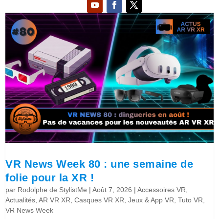
VR News Week 80 : une semaine de
folie pour la XR !
par
Rodolphe de StylistMe
|
Août 7, 2026
|
Accessoires VR
,
Actualités
,
AR VR XR
,
Casques VR XR
,
Jeux & App VR
,
Tuto VR
,
VR News Week