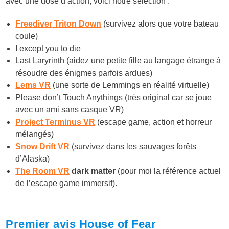
avec une dose d’action, voici notre sélection :
Freediver
Triton Down
(survivez alors que votre bateau
coule)
I except you to die
Last Laryrinth (aidez une petite fille au langage étrange à
résoudre des énigmes parfois ardues)
Lems VR
(une sorte de Lemmings en réalité virtuelle)
Please don’t Touch Anythings (très original car se joue
avec un ami sans casque VR)
Project Terminus VR
(escape game, action et horreur
mélangés)
Snow Drift VR
(survivez dans les sauvages forêts
d’Alaska)
The Room VR
dark matter
(pour moi la référence actuel
de l’escape game immersif)​.
Premier avis House of Fear