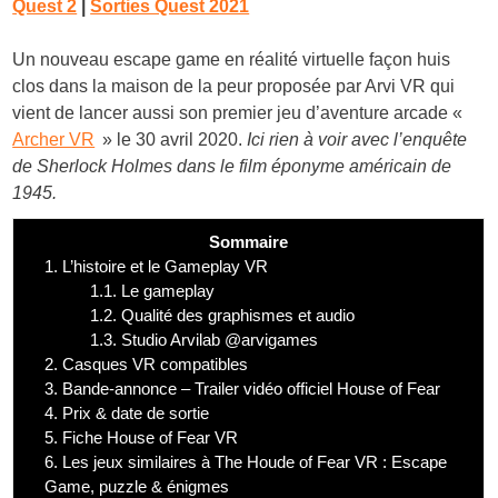
Quest 2
|
Sorties Quest 2021
Un nouveau escape game en réalité virtuelle façon huis
clos dans la maison de la peur proposée par Arvi VR qui
vient de lancer aussi son premier jeu d’aventure arcade «
Archer VR
» le 30 avril 2020.
Ici rien à voir avec l’enquête
de Sherlock Holmes dans le film éponyme américain de
1945.
Sommaire
1.
L’histoire et le Gameplay VR
1.1.
Le gameplay
1.2.
Qualité des graphismes et audio
1.3.
Studio Arvilab @arvigames
2.
Casques VR compatibles
3.
Bande-annonce – Trailer vidéo officiel House of Fear
4.
Prix & date de sortie
5.
Fiche House of Fear VR
6.
Les jeux similaires à The Houde of Fear VR : Escape
Game, puzzle & énigmes