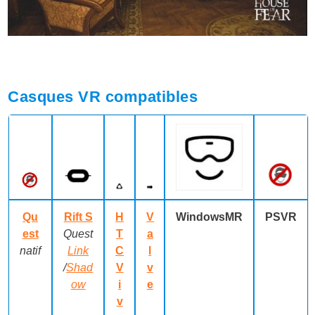
Casques VR compatibles
Qu
Rift S
H
V
WindowsMR
PSVR
est
Quest
T
a
natif
Link
C
l
/
Shad
V
v
ow
i
e
v