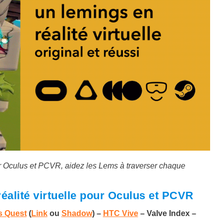
ur Oculus et PCVR, aidez les Lems à traverser chaque
alité virtuelle pour Oculus et PCVR​
s Quest
(
Link
ou
Shadow
) –
HTC Vive
– Valve Index –