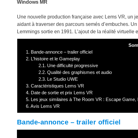
Windows MR
Une nouvelle production française avec Lems VR, un je
aidant à traverser des parcours semés d’embuches. Un je
Lemmings sortie en 1991. L’ajout de la réalité virtuelle
Som
1.
Bande-annonce – trailer officiel
2.
L’histoire et le Gameplay
2.1.
Une difficulté progressive
2.2.
Qualité des graphismes et audio
2.3.
Le Studio UWE
3.
Caractéristiques Lems VR
4.
Date de sortie et prix Lems VR
5.
Les jeux similaires à The Room VR : Escape Game,
6.
Avis Lems VR
Bande-annonce – trailer officiel