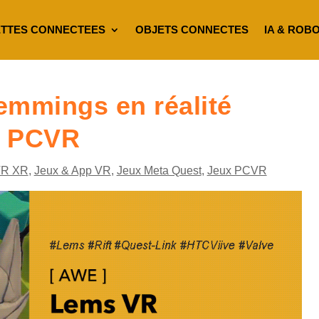
TTES CONNECTEES
OBJETS CONNECTES
IA & ROB
emmings en réalité
et PCVR
VR XR
,
Jeux & App VR
,
Jeux Meta Quest
,
Jeux PCVR