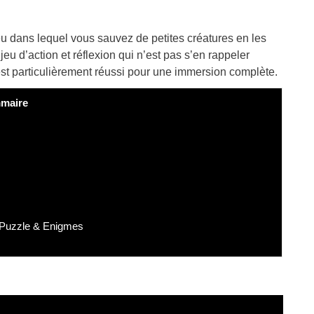
u dans lequel vous sauvez de petites créatures en les
u d’action et réflexion qui n’est pas s’en rappeler
 est particulièrement réussi pour une immersion complète.
maire
 Puzzle & Enigmes