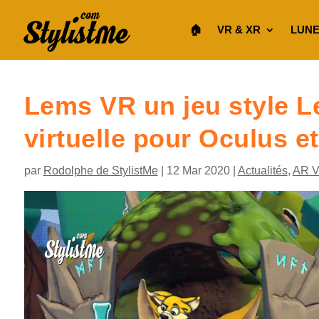
🏠︎
VR & XR
LUNE
Lems VR un jeu style L
virtuelle pour Oculus 
par
Rodolphe de StylistMe
|
12 Mar 2020
|
Actualités
,
AR 