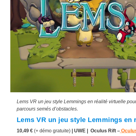
Lems VR un jeu style Lemmings en réalité virtuelle po
parcours semés d’obstacles.
Lems VR un jeu style Lemmings en ré
10,49 €
(+ démo gratuite)
| UWE | Oculus Rift –
Oculu