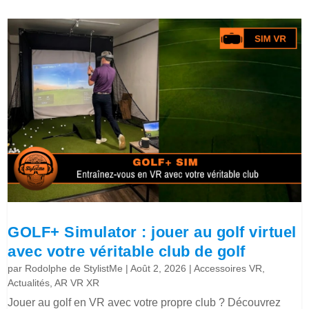
GOLF+ Simulator : jouer au golf virtuel
avec votre véritable club de golf
par
Rodolphe de StylistMe
|
Août 2, 2026
|
Accessoires VR
,
Actualités
,
AR VR XR
Jouer au golf en VR avec votre propre club ? Découvrez