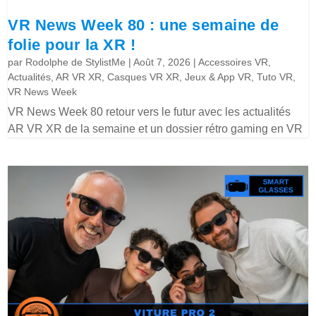
VR News Week 80 : une semaine de
folie pour la XR !
par
Rodolphe de StylistMe
|
Août 7, 2026
|
Accessoires VR
,
Actualités
,
AR VR XR
,
Casques VR XR
,
Jeux & App VR
,
Tuto VR
,
VR News Week
VR News Week 80 retour vers le futur avec les actualités
AR VR XR de la semaine et un dossier rétro gaming en VR