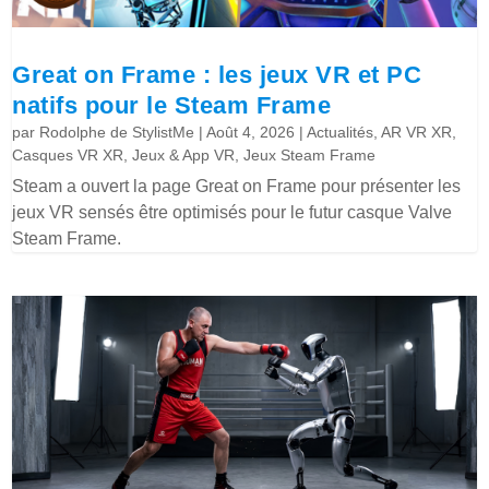
Great on Frame : les jeux VR et PC
natifs pour le Steam Frame
par
Rodolphe de StylistMe
|
Août 4, 2026
|
Actualités
,
AR VR XR
,
Casques VR XR
,
Jeux & App VR
,
Jeux Steam Frame
Steam a ouvert la page Great on Frame pour présenter les
jeux VR sensés être optimisés pour le futur casque Valve
Steam Frame.