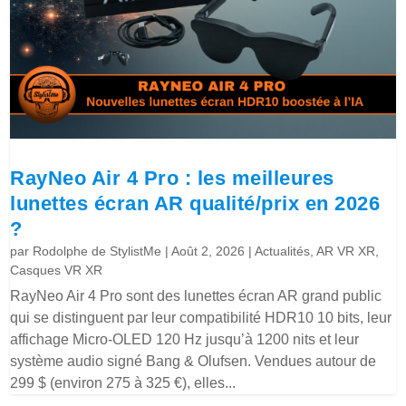
RayNeo Air 4 Pro : les meilleures
lunettes écran AR qualité/prix en 2026
?
par
Rodolphe de StylistMe
|
Août 2, 2026
|
Actualités
,
AR VR XR
,
Casques VR XR
RayNeo Air 4 Pro sont des lunettes écran AR grand public
qui se distinguent par leur compatibilité HDR10 10 bits, leur
affichage Micro-OLED 120 Hz jusqu’à 1200 nits et leur
système audio signé Bang & Olufsen. Vendues autour de
299 $ (environ 275 à 325 €), elles...