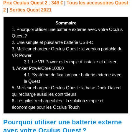
Prix Oculus Quest 2 :
349 €
|
Tous les accessoires Quest
2
|
Sorties Quest 2021
Sommaire
1.
Pourquoi utiliser une batterie externe avec votre Oculus
Quest ?
2.
Une simple et puissante batterie USB-C
3.
Meilleur chargeur Oculus Quest : la version portable du
VR Power
3.1.
Le VR Power est simple à installer et utiliser.
4.
Anker PowerCore 10000
4.1.
Système de fixation pour batterie externe avec
le Quest
5.
Meilleur chargeur Oculus Quest : la base Dock Dazed
qui recharge aussi les contrôleurs
6.
Les piles rechargeables : la solution simple et
économique pour les Oculus Touch
Pourquoi utiliser une batterie externe
avec votre Oculus Quest ?