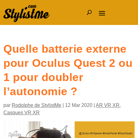
Quelle batterie externe
pour Oculus Quest 2 ou
1 pour doubler
l’autonomie ?
par
Rodolphe de StylistMe
|
12 Mar 2020
|
AR VR XR
,
Casques VR XR