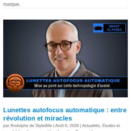
marque.
Lunettes autofocus automatique : entre
révolution et miracles
par
Rodolphe de StylistMe
|
Août 6, 2026
|
Actualités
,
Etudes et