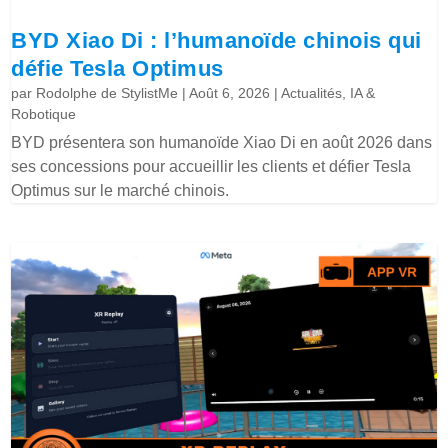
BYD Xiao Di : l’humanoïde chinois qui
défie Tesla Optimus
par
Rodolphe de StylistMe
|
Août 6, 2026
|
Actualités
,
IA &
Robotique
BYD présentera son humanoïde Xiao Di en août 2026 dans
ses concessions pour accueillir les clients et défier Tesla
Optimus sur le marché chinois.