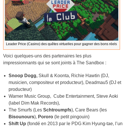
Leader Price (Casino) des quêtes virtuelles pour gagner des bons réels
Voici quelques-uns des partenaires les plus
impressionnants qui se sont joints à The Sandbox :
Snoop Dogg,
Skull & Koonta, Richie Hawtin (DJ,
musicien, compositeur et producteur), Deadmau5 (DJ et
producteur)
Warner Music Group, Cube Entertainment, Steve Aoki
(label Dim Mak Records),
The Smurfs (Les
Schtroumpfs
), Care Bears (les
Bisounours
),
Pororo
(le petit pingouin)
Shift Up
(fondé en 2013 par le PDG Kim Hyung-tae, l’un