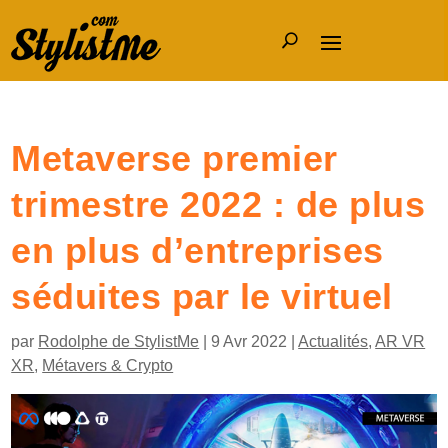
Metaverse premier
trimestre 2022 : de plus
en plus d’entreprises
séduites par le virtuel
par
Rodolphe de StylistMe
|
9 Avr 2022
|
Actualités
,
AR VR
XR
,
Métavers & Crypto