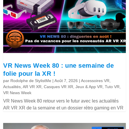
VR News Week 80 : une semaine de
folie pour la XR !
par
Rodolphe de StylistMe
|
Août 7, 2026
|
Accessoires VR
,
Actualités
,
AR VR XR
,
Casques VR XR
,
Jeux & App VR
,
Tuto VR
,
VR News Week
VR News Week 80 retour vers le futur avec les actualités
AR VR XR de la semaine et un dossier rétro gaming en VR