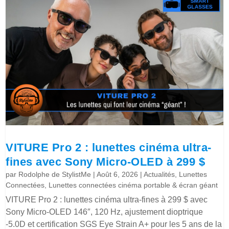
VITURE Pro 2 : lunettes cinéma ultra-
fines avec Sony Micro-OLED à 299 $
par
Rodolphe de StylistMe
|
Août 6, 2026
|
Actualités
,
Lunettes
Connectées
,
Lunettes connectées cinéma portable & écran géant
VITURE Pro 2 : lunettes cinéma ultra-fines à 299 $ avec
Sony Micro-OLED 146″, 120 Hz, ajustement dioptrique
-5.0D et certification SGS Eye Strain A+ pour les 5 ans de la