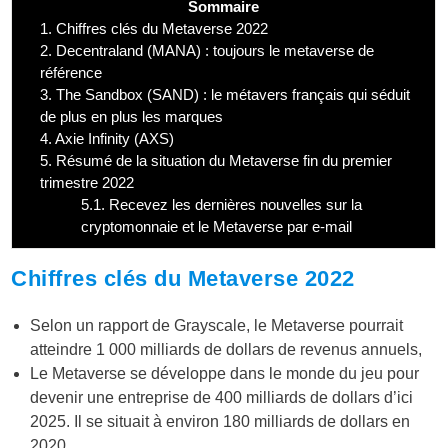
Sommaire
1.
Chiffres clés du Metaverse 2022
2.
Decentraland (MANA) : toujours le metaverse de
référence
3.
The Sandbox (SAND) : le métavers français qui séduit
de plus en plus les marques
4.
Axie Infinity (AXS)
5.
Résumé de la situation du Metaverse fin du premier
trimestre 2022
5.1.
Recevez les dernières nouvelles sur la
cryptomonnaie et le Metaverse par e-mail
Chiffres clés du Metaverse 2022
Selon un rapport de Grayscale, le Metaverse pourrait
atteindre 1 000 milliards de dollars de revenus annuels,
Le Metaverse se développe dans le monde du jeu pour
devenir une entreprise de 400 milliards de dollars d’ici
2025. Il se situait à environ 180 milliards de dollars en
2020.