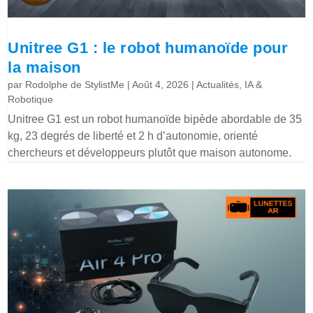
Unitree G1 : le robot humanoïde pour
la maison
par
Rodolphe de StylistMe
|
Août 4, 2026
|
Actualités
,
IA &
Robotique
Unitree G1 est un robot humanoïde bipède abordable de 35
kg, 23 degrés de liberté et 2 h d’autonomie, orienté
chercheurs et développeurs plutôt que maison autonome.