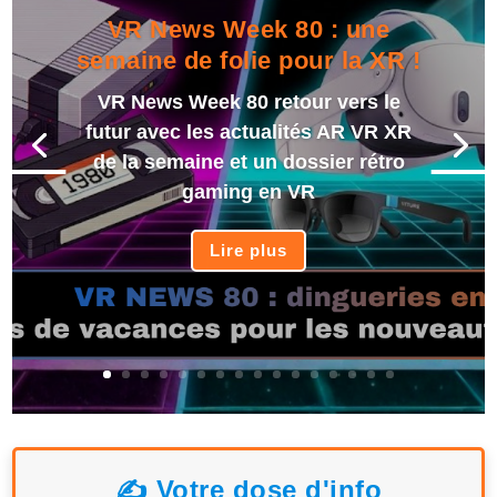
VR News Week 80 : une
semaine de folie pour la XR !
VR News Week 80 retour vers le
futur avec les actualités AR VR XR
de la semaine et un dossier rétro
gaming en VR
Lire plus
✍️ Votre dose d'info