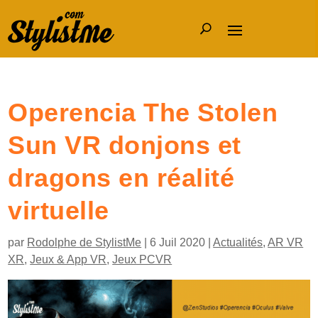
Operencia The Stolen
Sun VR donjons et
dragons en réalité
virtuelle
par
Rodolphe de StylistMe
|
6 Juil 2020
|
Actualités
,
AR VR
XR
,
Jeux & App VR
,
Jeux PCVR