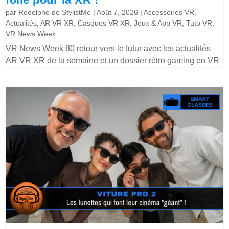
par
Rodolphe de StylistMe
|
Août 7, 2026
|
Accessoires VR
,
Actualités
,
AR VR XR
,
Casques VR XR
,
Jeux & App VR
,
Tuto VR
,
VR News Week
VR News Week 80 retour vers le futur avec les actualités
AR VR XR de la semaine et un dossier rétro gaming en VR