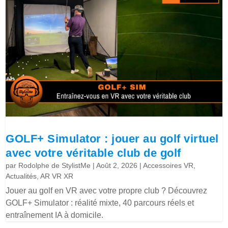
GOLF+ Simulator : jouer au golf virtuel
avec votre véritable club de golf
par
Rodolphe de StylistMe
|
Août 2, 2026
|
Accessoires VR
,
Actualités
,
AR VR XR
Jouer au golf en VR avec votre propre club ? Découvrez
GOLF+ Simulator : réalité mixte, 40 parcours réels et
entraînement IA à domicile.