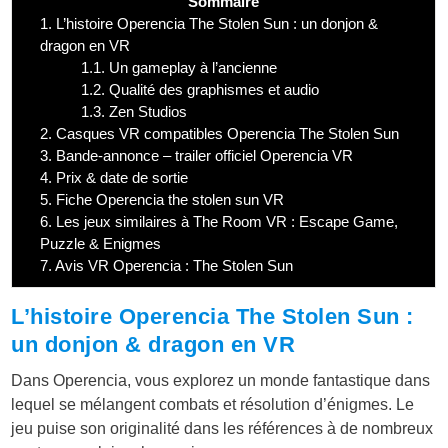
Sommaire
1.
L’histoire Operencia The Stolen Sun : un donjon &
dragon en VR
1.1.
Un gameplay à l’ancienne
1.2.
Qualité des graphismes et audio
1.3.
Zen Studios
2.
Casques VR compatibles Operencia The Stolen Sun
3.
Bande-annonce – trailer officiel Operencia VR
4.
Prix & date de sortie
5.
Fiche Operencia the stolen sun VR
6.
Les jeux similaires à The Room VR : Escape Game,
Puzzle & Enigmes
7.
Avis VR Operencia : The Stolen Sun
L’histoire Operencia The Stolen Sun :
un donjon & dragon en VR
Dans Operencia, vous explorez un monde fantastique dans
lequel se mélangent combats et résolution d’énigmes. Le
jeu puise son originalité dans les références à de nombreux