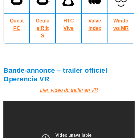
Quest
Oculu
HTC
Valve
Windo
PC
s Rift
Vive
Index
ws MR
S
Bande-annonce – trailer officiel
Operencia VR
Lien vidéo du trailer en VR