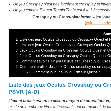
Un jeu Crosspay n’est pas forcément crossplay et inver
Un jeu comme Eleven Tennis Table est à la fois crossbu
Crossplay ou Cross-plateforme = jeu joua
(
voir la liste d
Som
1.
Liste des jeux Oculus Crossbuy ou Crosspay Quest et 
2.
Liste des jeux Oculus Crossbuy ou Crosspay Oculus Que
3.
Jeux Oculus Crossbuy ou Crosspay Oculus Quest et Ocu
4.
Jeux Oculus Crossbuy ou Crosspay Oculus Quest et Oc
5.
Comment savoir si un jeu Oculus est Crossbuy ou Cros
6.
Comment profiter des jeux Oculus crossbuy ou crosspa
6.1.
Comment joueur à un jeu Rift sur Quest ?
Liste des jeux Oculus Crossbuy ou Cr
PSVR (A-D)
L’achat croisé est un excellent moyen de constituer vot
existe de nombreux titres intéressants qui permettent de fa