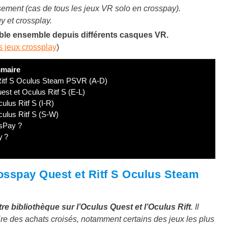
sement (cas de tous les jeux VR solo en crosspay).
y et crossplay.
ble ensemble depuis différents casques VR.
es jeux crossplay
)
maire
Ritf S Oculus Steam PSVR (A-D)
st et Oculus Ritf S (E-L)
lus Ritf S (I-R)
ulus Ritf S (S-W)
sPay ?
y ?
osspay Quest et Ritf S Oculus Steam
re bibliothèque sur l’Oculus Quest et l’Oculus Rift
. Il
ire des achats croisés, notamment certains des jeux les plus