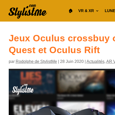
🏠︎
VR & XR
LUNE
Jeux Oculus crossbuy 
Quest et Oculus Rift
par
Rodolphe de StylistMe
|
28 Juin 2020
|
Actualités
,
AR 