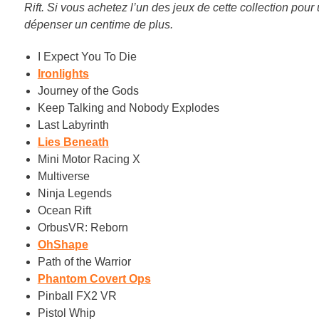
Rift. Si vous achetez l’un des jeux de cette collection pour
dépenser un centime de plus.
I Expect You To Die
Ironlights
Journey of the Gods
Keep Talking and Nobody Explodes
Last Labyrinth
Lies Beneath
Mini Motor Racing X
Multiverse
Ninja Legends
Ocean Rift
OrbusVR: Reborn
OhShape
Path of the Warrior
Phantom Covert Ops
Pinball FX2 VR
Pistol Whip