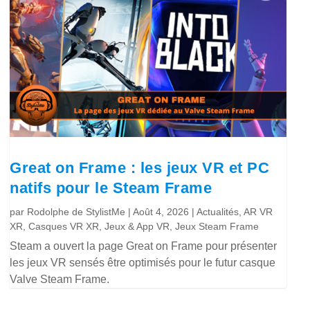
Great on Frame : les jeux VR et PC
natifs pour le Steam Frame
par
Rodolphe de StylistMe
|
Août 4, 2026
|
Actualités
,
AR VR
XR
,
Casques VR XR
,
Jeux & App VR
,
Jeux Steam Frame
Steam a ouvert la page Great on Frame pour présenter
les jeux VR sensés être optimisés pour le futur casque
Valve Steam Frame.