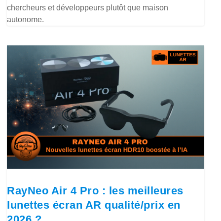
chercheurs et développeurs plutôt que maison
autonome.
RayNeo Air 4 Pro : les meilleures
lunettes écran AR qualité/prix en
2026 ?