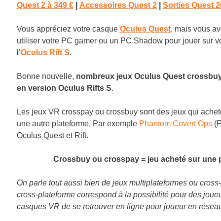
Quest 2 à
349 €
|
Accessoires Quest 2
|
Sorties Quest 
Vous appréciez votre casque
Oculus Quest
, mais vous a
utiliser votre PC gamer ou un PC Shadow pour jouer sur vo
l’
Oculus Rift S
.
Bonne nouvelle,
nombreux jeux Oculus Quest crossbuy 
en version Oculus Rifts S
.
Les jeux VR crosspay ou crossbuy sont des jeux qui achet
une autre plateforme. Par exemple
Phantom Covert Ops
(F
Oculus Quest et Rift.
Crossbuy ou crosspay = jeu acheté sur une pl
On parle tout aussi bien de jeux multiplateformes ou cross-
cross-plateforme correspond à la possibilité pour des joueur
casques VR de se retrouver en ligne pour joueur en résea