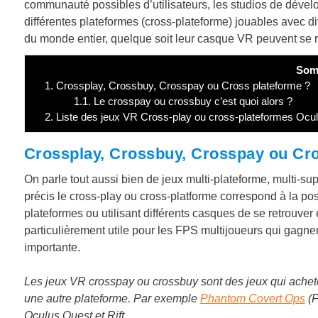
communauté possibles d’utilisateurs, les studios de dével
différentes plateformes (cross-plateforme) jouables avec dif
du monde entier, quelque soit leur casque VR peuvent se 
Som
1.
Crossplay, Crossbuy, Crosspay ou Cross plateforme ?
1.1.
Le crosspay ou crossbuy c’est quoi alors ?
2.
Liste des jeux VR Cross-play ou cross-plateformes O
Crossplay, Crossbuy, Crosspay ou Cro
On parle tout aussi bien de jeux multi-plateforme, multi-sup
précis le cross-play ou cross-platforme correspond à la pos
plateformes ou utilisant différents casques de se retrouve
particulièrement utile pour les FPS multijoueurs qui gagn
importante.
Les jeux VR crosspay ou crossbuy sont des jeux qui achet
une autre plateforme. Par exemple
Phantom Covert Ops
(F
Oculus Quest et Rift.