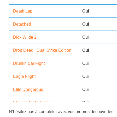
Death Lap
Oui
Detached
Oui
Dick Wilde 2
Oui
Drop Dead : Dual Strike Edition
Oui
Drunkn Bar Fight
Oui
Eagle Flight
Oui
Elite Dangerous
Oui
Eleven: Table Tennis
Oui
N’hésitez pas à compléter avec vos propres découvertes.
Elven Assassin
Oui