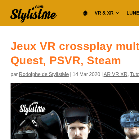
🏠︎
VR & XR
LUNE
Jeux VR crossplay mult
Quest, PSVR, Steam
par
Rodolphe de StylistMe
|
14 Mar 2020
|
AR VR XR
,
Tut