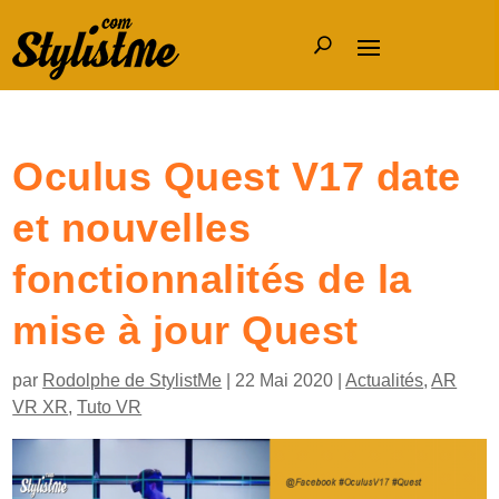
Oculus Quest V17 date
et nouvelles
fonctionnalités de la
mise à jour Quest
par
Rodolphe de StylistMe
|
22 Mai 2020
|
Actualités
,
AR
VR XR
,
Tuto VR