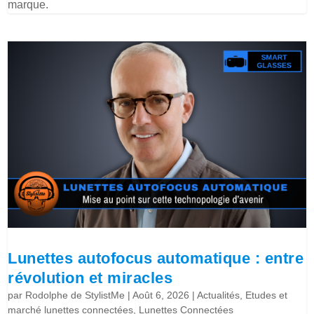
marque.
Lunettes autofocus automatique : entre
révolution et miracles
par
Rodolphe de StylistMe
|
Août 6, 2026
|
Actualités
,
Etudes et
marché lunettes connectées
,
Lunettes Connectées