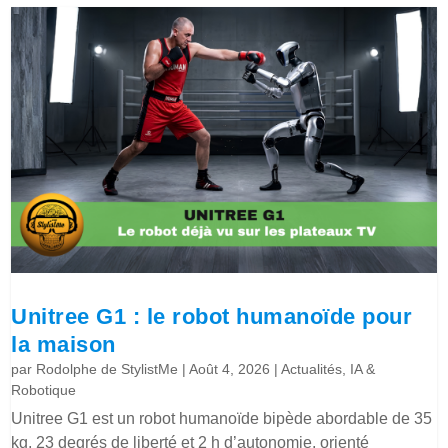
Unitree G1 : le robot humanoïde pour
la maison
par
Rodolphe de StylistMe
|
Août 4, 2026
|
Actualités
,
IA &
Robotique
Unitree G1 est un robot humanoïde bipède abordable de 35
kg, 23 degrés de liberté et 2 h d’autonomie, orienté