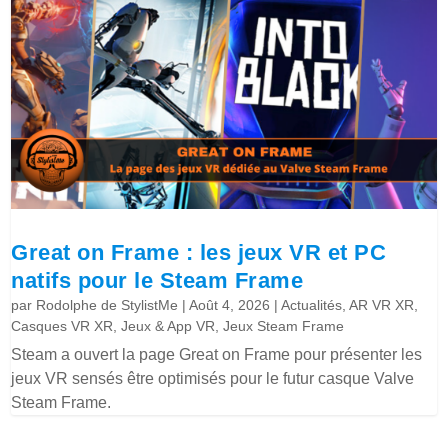
Great on Frame : les jeux VR et PC
natifs pour le Steam Frame
par
Rodolphe de StylistMe
|
Août 4, 2026
|
Actualités
,
AR VR XR
,
Casques VR XR
,
Jeux & App VR
,
Jeux Steam Frame
Steam a ouvert la page Great on Frame pour présenter les
jeux VR sensés être optimisés pour le futur casque Valve
Steam Frame.