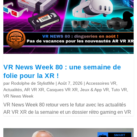
VR News Week 80 : une semaine de
folie pour la XR !
par
Rodolphe de StylistMe
|
Août 7, 2026
|
Accessoires VR
,
Actualités
,
AR VR XR
,
Casques VR XR
,
Jeux & App VR
,
Tuto VR
,
VR News Week
VR News Week 80 retour vers le futur avec les actualités
AR VR XR de la semaine et un dossier rétro gaming en VR