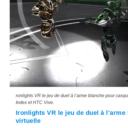
ronlights VR le jeu de duel à l’arme blanche pour casque r
Index et HTC Vive.
Ironlights VR le jeu de duel à l’arme
virtuelle