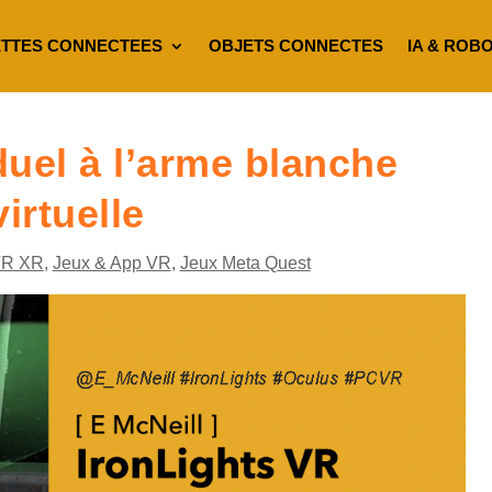
TTES CONNECTEES
OBJETS CONNECTES
IA & ROB
duel à l’arme blanche
irtuelle
VR XR
,
Jeux & App VR
,
Jeux Meta Quest