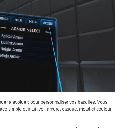
nuer à évoluer) pour personnaliser vos batailles. Vous
ace simple et intuitive : amure, casque, métal et couleur