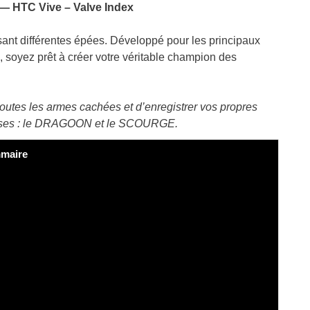
 — HTC Vive – Valve Index
isant différentes épées. Développé pour les principaux
 soyez prêt à créer votre véritable champion des
utes les armes cachées et d’enregistrer vos propres
classes : le DRAGOON et le SCOURGE.
maire