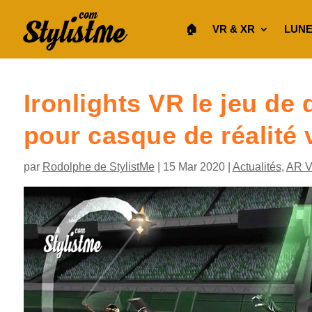
🏠︎
VR & XR
LUNE
Ironlights VR le jeu de 
pour casque de réalité v
par
Rodolphe de StylistMe
|
15 Mar 2020
|
Actualités
,
AR 