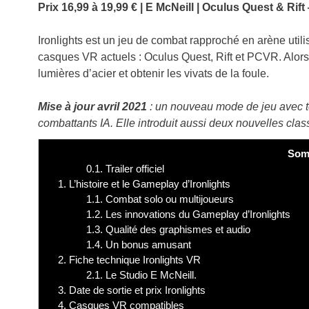
Prix 16,99 à 19,99 € |
E McNeill
| Oculus Quest & Rift
Ironlights est un jeu de combat rapproché en arène util
casques VR actuels : Oculus Quest, Rift et PCVR. Alors,
lumières d’acier et obtenir les vivats de la foule.
Mise à jour avril 2021
: un nouveau mode de jeu avec to
combattants IA. Elle introduit aussi deux nouvelles 
Som
0.1.
Trailer officiel
1.
L’histoire et le Gameplay d’Ironlights
1.1.
Combat solo ou multijoueurs
1.2.
Les innovations du Gameplay d’Ironlights
1.3.
Qualité des graphismes et audio
1.4.
Un bonus amusant
2.
Fiche technique Ironlights VR
2.1.
Le Studio E McNeill.
3.
Date de sortie et prix Ironlights
4.
Casques VR compatibles