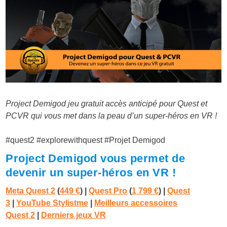
Project Demigod jeu gratuit accès anticipé pour Quest et
PCVR qui vous met dans la peau d’un super-héros en VR !
#quest2 #explorewithquest #Projet Demigod
Project Demigod vous permet de
devenir un super-héros en VR !
Meta Quest 2
(
449 €
) |
Quest Pro
(
1 799 €
)
|
Quest
3
|
YouTube Stylistme
|
Meilleurs accessoires
Quest 2
|
Derniers jeux VR