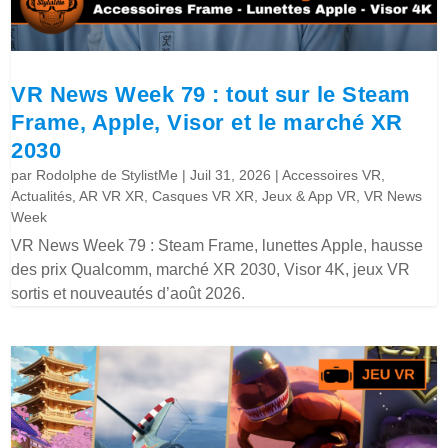
VR News Week 79 : tout sur le Steam
Frame, Apple, Visor et le marché XR
2030
par
Rodolphe de StylistMe
|
Juil 31, 2026
|
Accessoires VR
,
Actualités
,
AR VR XR
,
Casques VR XR
,
Jeux & App VR
,
VR News
Week
VR News Week 79 : Steam Frame, lunettes Apple, hausse
des prix Qualcomm, marché XR 2030, Visor 4K, jeux VR
sortis et nouveautés d’août 2026.