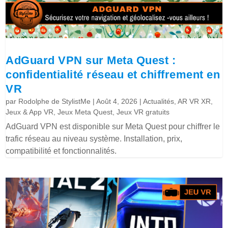
AdGuard VPN sur Meta Quest :
confidentialité réseau et chiffrement en
VR
par
Rodolphe de StylistMe
|
Août 4, 2026
|
Actualités
,
AR VR XR
,
Jeux & App VR
,
Jeux Meta Quest
,
Jeux VR gratuits
AdGuard VPN est disponible sur Meta Quest pour chiffrer le
trafic réseau au niveau système. Installation, prix,
compatibilité et fonctionnalités.