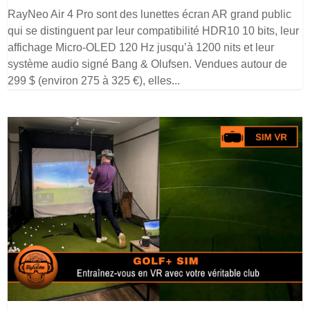
RayNeo Air 4 Pro sont des lunettes écran AR grand public
qui se distinguent par leur compatibilité HDR10 10 bits, leur
affichage Micro-OLED 120 Hz jusqu’à 1200 nits et leur
système audio signé Bang & Olufsen. Vendues autour de
299 $ (environ 275 à 325 €), elles...