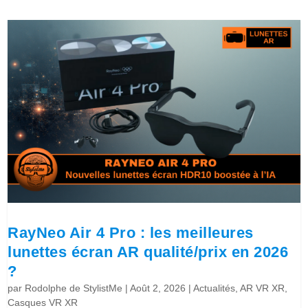
RayNeo Air 4 Pro : les meilleures
lunettes écran AR qualité/prix en 2026
?
par
Rodolphe de StylistMe
|
Août 2, 2026
|
Actualités
,
AR VR XR
,
Casques VR XR