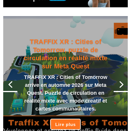
TRAFFIX XR : Cities of
Tomorrow, puzzle de
circulation en réalité mixte
sur Meta Quest
TRAFFIX XR : Cities of Tomorrow
arrive en automne 2026 sur Meta
Quest. Puzzle de circulation en
réalité mixte avec mode creatif et
cartes communautaires.
Lire plus