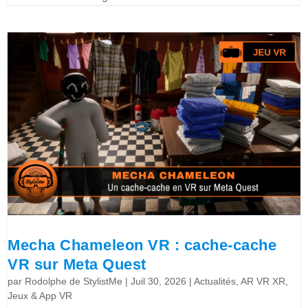
Mecha Chameleon VR : cache-cache
VR sur Meta Quest
par
Rodolphe de StylistMe
|
Juil 30, 2026
|
Actualités
,
AR VR XR
,
Jeux & App VR