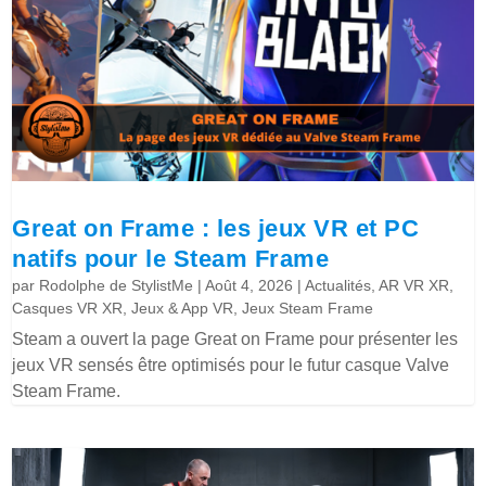
Great on Frame : les jeux VR et PC
natifs pour le Steam Frame
par
Rodolphe de StylistMe
|
Août 4, 2026
|
Actualités
,
AR VR XR
,
Casques VR XR
,
Jeux & App VR
,
Jeux Steam Frame
Steam a ouvert la page Great on Frame pour présenter les
jeux VR sensés être optimisés pour le futur casque Valve
Steam Frame.