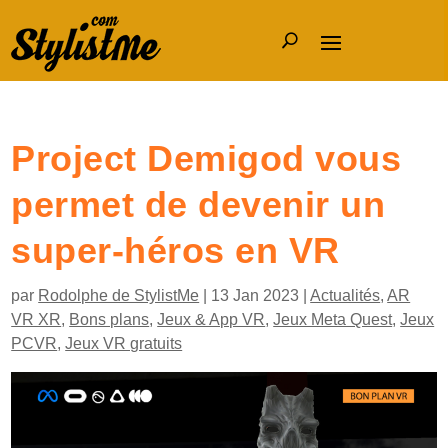
Project Demigod vous
permet de devenir un
super-héros en VR
par
Rodolphe de StylistMe
|
13 Jan 2023
|
Actualités
,
AR
VR XR
,
Bons plans
,
Jeux & App VR
,
Jeux Meta Quest
,
Jeux
PCVR
,
Jeux VR gratuits