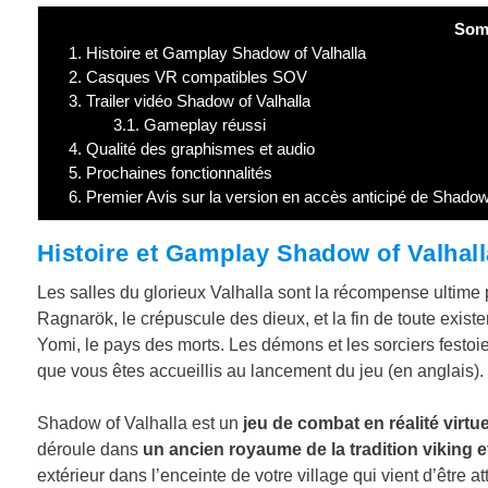
Som
1.
Histoire et Gamplay Shadow of Valhalla
2.
Casques VR compatibles SOV
3.
Trailer vidéo Shadow of Valhalla
3.1.
Gameplay réussi
4.
Qualité des graphismes et audio
5.
Prochaines fonctionnalités
6.
Premier Avis sur la version en accès anticipé de Shadow 
Histoire et Gamplay Shadow of Valhall
Les salles du glorieux Valhalla sont la récompense ultim
Ragnarök, le crépuscule des dieux, et la fin de toute exist
Yomi, le pays des morts. Les démons et les sorciers festoien
que vous êtes accueillis au lancement du jeu (en anglais).
Shadow of Valhalla est un
jeu de combat en réalité virtu
déroule dans
un ancien royaume de la tradition viking 
extérieur dans l’enceinte de votre village qui vient d’être 