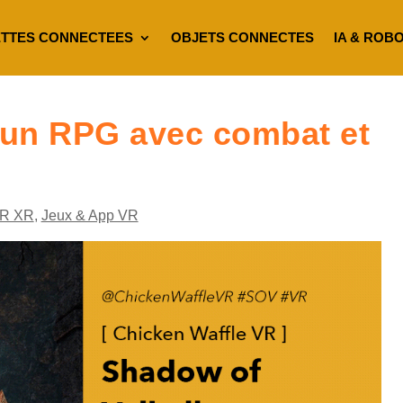
TTES CONNECTEES
OBJETS CONNECTES
IA & ROB
 un RPG avec combat et
R XR
,
Jeux & App VR