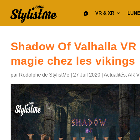
🏠︎
VR & XR
LUNE
Shadow Of Valhalla VR
magie chez les vikings
par
Rodolphe de StylistMe
|
27 Juil 2020
|
Actualités
,
AR V