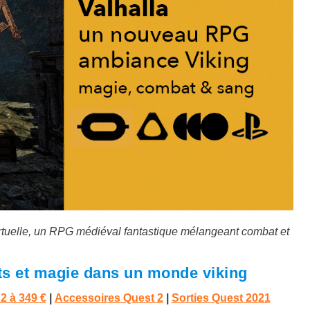
virtuelle, un RPG médiéval fantastique mélangeant combat et
s et magie dans un monde viking
 2 à
349 €
|
Accessoires Quest 2
|
Sorties Quest 2021