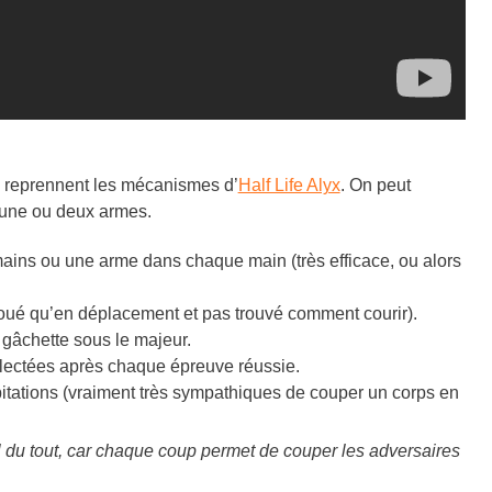
 reprennent les mécanismes d’
Half Life Alyx
. On peut
c une ou deux armes.
ains ou une arme dans chaque main (très efficace, ou alors
 joué qu’en déplacement et pas trouvé comment courir).
a gâchette sous le majeur.
lectées après chaque épreuve réussie.
itations (vraiment très sympathiques de couper un corps en
al du tout, car chaque coup permet de couper les adversaires