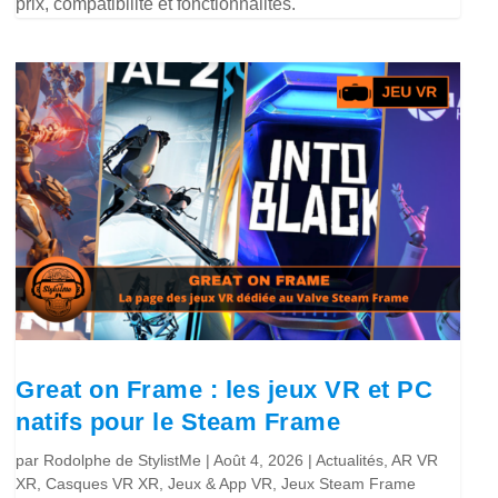
prix, compatibilité et fonctionnalités.
Great on Frame : les jeux VR et PC
natifs pour le Steam Frame
par
Rodolphe de StylistMe
|
Août 4, 2026
|
Actualités
,
AR VR
XR
,
Casques VR XR
,
Jeux & App VR
,
Jeux Steam Frame