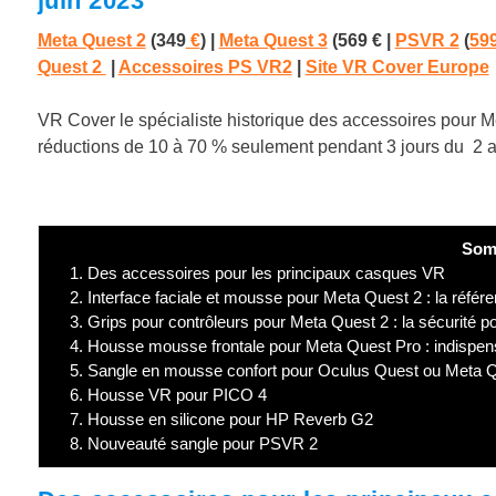
juin 2023
Meta Quest 2
(349
€
) |
Meta Quest 3
(569 € |
PSVR 2
(
599
Quest 2
|
Accessoires PS VR2
|
Site VR Cover Europe
VR Cover le spécialiste historique des accessoires pour 
réductions de 10 à 70 % seulement pendant 3 jours du 2 a
Som
1.
Des accessoires pour les principaux casques VR
2.
Interface faciale et mousse pour Meta Quest 2 : la réfé
3.
Grips pour contrôleurs pour Meta Quest 2 : la sécurité po
4.
Housse mousse frontale pour Meta Quest Pro : indispensa
5.
Sangle en mousse confort pour Oculus Quest ou Meta Que
6.
Housse VR pour PICO 4
7.
Housse en silicone pour HP Reverb G2
8.
Nouveauté sangle pour PSVR 2