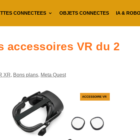
TTES CONNECTEES
OBJETS CONNECTES
IA & ROB
s accessoires VR du 2
R XR
,
Bons plans
,
Meta Quest