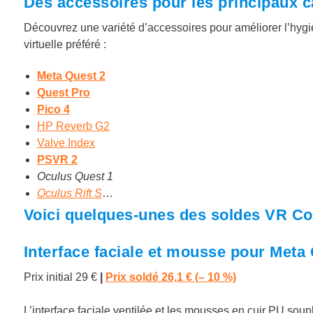
Des accessoires pour les principaux 
Découvrez une variété d’accessoires pour améliorer l’hygiè
virtuelle préféré :
Meta Quest 2
Quest Pro
Pico 4
HP Reverb G2
Valve Index
PSVR 2
Oculus Quest 1
Oculus Rift S
…
Voici quelques-unes des soldes VR Co
Interface faciale et mousse pour Meta 
Prix initial 29 €
|
Prix soldé 26,1 € (– 10 %)
L’interface faciale ventilée et les mousses en cuir PU soup