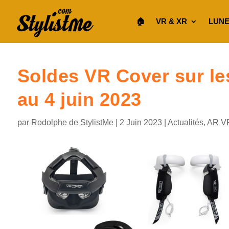
🏠︎
VR & XR
LUNE
Soldes VR Cover sur le
au 4 juin 2023
par
Rodolphe de StylistMe
|
2 Juin 2023
|
Actualités
,
AR V