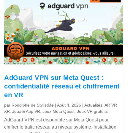
AdGuard VPN sur Meta Quest :
confidentialité réseau et chiffrement
en VR
par
Rodolphe de StylistMe
|
Août 4, 2026
|
Actualités
,
AR VR
XR
,
Jeux & App VR
,
Jeux Meta Quest
,
Jeux VR gratuits
AdGuard VPN est disponible sur Meta Quest pour
chiffrer le trafic réseau au niveau système. Installation,