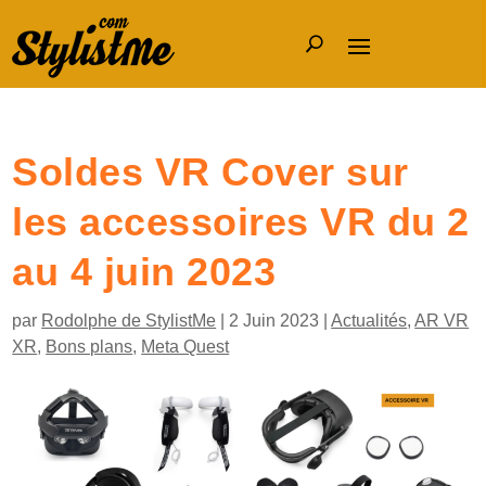
Soldes VR Cover sur
les accessoires VR du 2
au 4 juin 2023
par
Rodolphe de StylistMe
|
2 Juin 2023
|
Actualités
,
AR VR
XR
,
Bons plans
,
Meta Quest