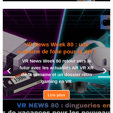
VR News Week 80 : une
semaine de folie pour la XR !
VR News Week 80 retour vers le
futur avec les actualités AR VR XR
de la semaine et un dossier rétro
gaming en VR
Lire plus