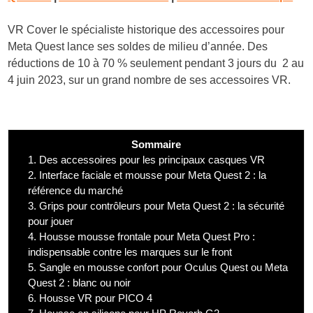
VR Cover le spécialiste historique des accessoires pour
Meta Quest lance ses soldes de milieu d’année. Des
réductions de 10 à 70 % seulement pendant 3 jours du 2 au
4 juin 2023, sur un grand nombre de ses accessoires VR.
Sommaire
1.
Des accessoires pour les principaux casques VR
2.
Interface faciale et mousse pour Meta Quest 2 : la
référence du marché
3.
Grips pour contrôleurs pour Meta Quest 2 : la sécurité
pour jouer
4.
Housse mousse frontale pour Meta Quest Pro :
indispensable contre les marques sur le front
5.
Sangle en mousse confort pour Oculus Quest ou Meta
Quest 2 : blanc ou noir
6.
Housse VR pour PICO 4