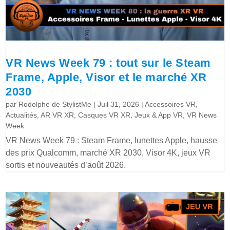
VR News Week 79 : tout sur le Steam
Frame, Apple, Visor et le marché XR
2030
par
Rodolphe de StylistMe
|
Juil 31, 2026
|
Accessoires VR
,
Actualités
,
AR VR XR
,
Casques VR XR
,
Jeux & App VR
,
VR News
Week
VR News Week 79 : Steam Frame, lunettes Apple, hausse
des prix Qualcomm, marché XR 2030, Visor 4K, jeux VR
sortis et nouveautés d’août 2026.