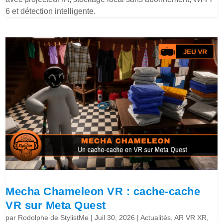
6 et détection intelligente.
Mecha Chameleon VR : cache-cache
VR sur Meta Quest
par
Rodolphe de StylistMe
|
Juil 30, 2026
|
Actualités
,
AR VR XR
,