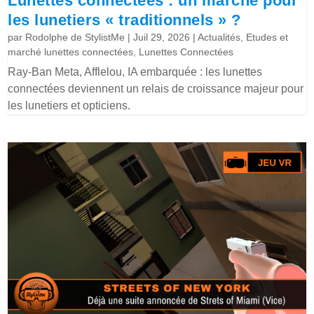
Lunettes connectées : un marché pour
les lunetiers « traditionnels » ?
par
Rodolphe de StylistMe
|
Juil 29, 2026
|
Actualités
,
Etudes et
marché lunettes connectées
,
Lunettes Connectées
Ray-Ban Meta, Afflelou, IA embarquée : les lunettes
connectées deviennent un relais de croissance majeur pour
les lunetiers et opticiens.