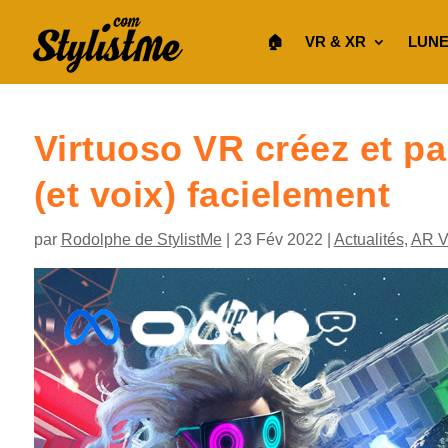
🏠︎
VR & XR
LUNE
Virtuoso VR créez et p
(et voix) facielement
par
Rodolphe de StylistMe
|
23 Fév 2022
|
Actualités
,
AR 