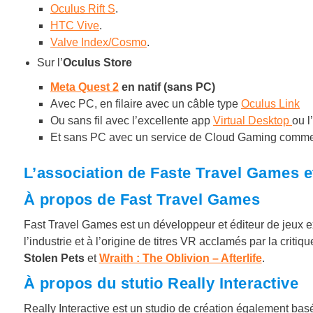
Oculus Rift S
.
HTC Vive
.
Valve Index/Cosmo
.
Sur l’
Oculus Store
Meta Quest 2
en natif (sans PC)
Avec PC, en filaire avec un câble type
Oculus Link
Ou sans fil avec l’excellente app
Virtual Desktop
ou l
Et sans PC avec un service de Cloud Gaming comm
L’association de Faste Travel Games et
À propos de Fast Travel Games
Fast Travel Games est un développeur et éditeur de jeux 
l’industrie et à l’origine de titres VR acclamés par la critiq
Stolen Pets
et
Wraith : The Oblivion – Afterlife
.
À propos du stutio Really Interactive
Really Interactive est un studio de création également ba