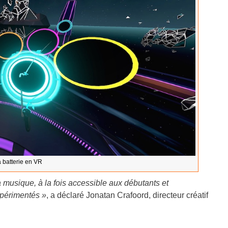
a batterie en VR
a musique, à la fois accessible aux débutants et
xpérimentés »
, a déclaré Jonatan Crafoord, directeur créatif