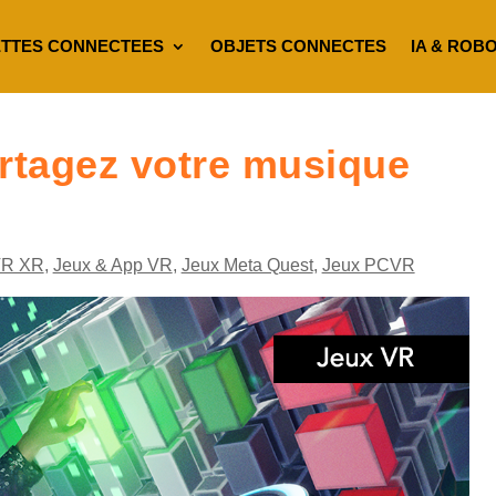
TTES CONNECTEES
OBJETS CONNECTES
IA & ROB
artagez votre musique
VR XR
,
Jeux & App VR
,
Jeux Meta Quest
,
Jeux PCVR