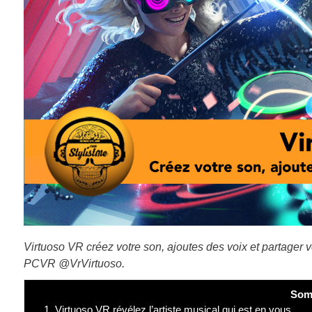
Virtuoso VR créez votre son, ajoutes des voix et partager v
PCVR @VrVirtuoso.
Som
1.
Virtuoso VR révélez l’artiste musical qui est en vous