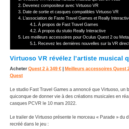
2.
Devenez compositeur avec Virtuoso VR
3.
Date de sortie et casques compatibles Virtuoso VR
4.
L’association de Faste Travel Games et Really Interactiv
4.1.
À propos de Fast Travel Games
4.2.
À propos du stutio Really Interactive
5.
Les meilleurs accessoires pour Oculus Quest 2 ou Meta
5.1.
Recevez les dernières nouvelles sur la VR direc
Virtuoso VR révélez l’artiste musical 
Acheter
Quest 2 à
349 €
|
Meilleurs accessoires Quest 
Quest
Le studio Fast Travel Games a annoncé que Virtuoso, un ba
quiconque de donner vie à des créations musicales en réalit
casques PCVR le 10 mars 2022.
Le trailer de Virtuoso présente le morceau « Parade » 
recréé dans le jeu :