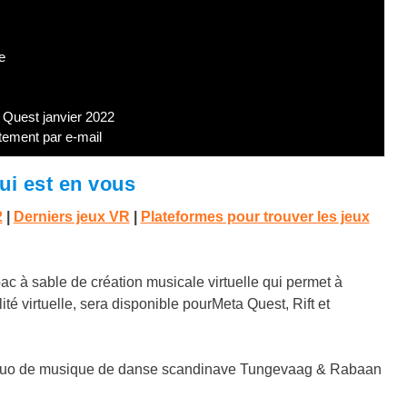
e
 Quest janvier 2022
tement par e-mail
qui est en vous
2
|
Derniers jeux VR
|
Plateformes pour trouver les jeux
c à sable de création musicale virtuelle qui permet à
é virtuelle, sera disponible pourMeta Quest, Rift et
du duo de musique de danse scandinave Tungevaag & Rabaan