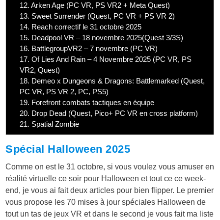
12.
Arken Age (PC VR, PS VR2 + Meta Quest)
13.
Sweet Surrender (Quest, PC VR + PS VR 2)
14.
Reach correctif le 31 octobre 2025
15.
Deadpool VR – 18 novembre 2025(Quest 3/3S)
16.
BattlegroupVR2 – 7 novembre (PC VR)
17.
Of Lies And Rain – 4 Novembre 2025 (PC VR, PS
VR2, Quest)
18.
Demeo x Dungeons & Dragons: Battlemarked (Quest,
PC VR, PS VR 2, PC, PS5)
19.
Forefront combats tactiques en équipe
20.
Drop Dead (Quest, Pico+ PC VR en cross platform)
21.
Spatial Zombie
Spécial Halloween 2025
Comme on est le 31 octobre, si vous voulez vous amuser en
réalité virtuelle ce soir pour Halloween et tout ce ce week-
end, je vous ai fait deux articles pour bien flipper. Le premier
vous propose les 70 mises à jour spéciales Halloween de
tout un tas de jeux VR et dans le second je vous fait ma liste