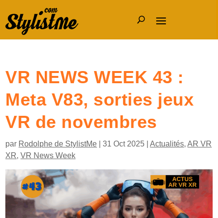
VR NEWS WEEK 43 :
Meta V83, sorties jeux
VR de novembres
par
Rodolphe de StylistMe
|
31 Oct 2025
|
Actualités
,
AR VR
XR
,
VR News Week