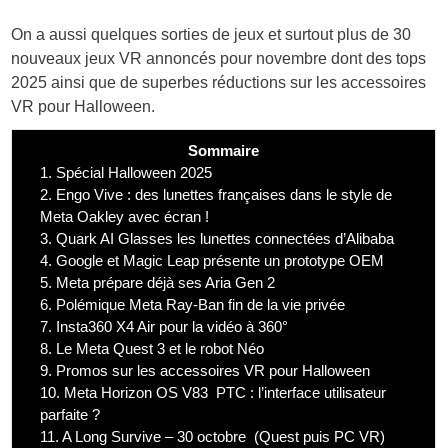
On a aussi quelques sorties de jeux et surtout plus de 30
nouveaux jeux VR annoncés pour novembre dont des tops
2025 ainsi que de superbes réductions sur les accessoires
VR pour Halloween.
Sommaire
1.
Spécial Halloween 2025
2.
Engo Vive : des lunettes françaises dans le style de
Meta Oakley avec écran !
3.
Quark AI Glasses les lunettes connectées d’Alibaba
4.
Google et Magic Leap présente un prototype OEM
5.
Meta prépare déjà ses Aria Gen 2
6.
Polémique Meta Ray-Ban fin de la vie privée
7.
Insta360 X4 Air pour la vidéo à 360°
8.
Le Meta Quest 3 et le robot Néo
9.
Promos sur les accessoires VR pour Halloween
10.
Meta Horizon OS V83 PTC : l’interface utilisateur
parfaite ?
11.
A Long Survive – 30 octobre (Quest puis PC VR)