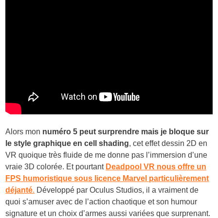
Alors mon
numéro 5 peut surprendre mais je bloque sur
le style graphique en cell shading
, cet effet dessin 2D en
VR quoique très fluide de me donne pas l’immersion d’une
vraie 3D colorée. Et pourtant
Deadpool VR nous offre un
FPS humoristique sous licence Marvel particulièrement
déjanté
.
Développé par Oculus Studios, il a vraiment de
quoi s’amuser avec de l’action chaotique et son humour
signature et un choix d’armes aussi variées que surprenant.