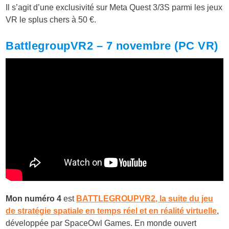
Il s’agit d’une exclusivité sur Meta Quest 3/3S parmi les jeux
VR le splus chers à 50 €.
BattlegroupVR2
– 7 novembre (PC VR)
Mon numéro 4
est
BATTLEGROUPVR2, la suite du jeu
de stratégie spatiale en temps réel et en réalité virtuelle
,
développée par SpaceOwl Games. En monde ouvert