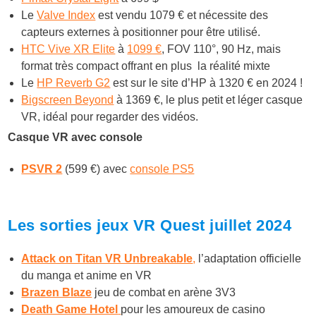
Le
Valve Index
est vendu 1079 € et nécessite des
capteurs externes à positionner pour être utilisé.
HTC Vive XR Elite
à
1099 €
, FOV 110°, 90 Hz, mais
format très compact offrant en plus la réalité mixte
Le
HP Reverb G2
est sur le site d’HP à 1320 € en 2024 !
Bigscreen Beyond
à 1369 €, le plus petit et léger casque
VR, idéal pour regarder des vidéos.
Casque VR avec console
PSVR 2
(599 €) avec
console PS5
Les sorties jeux VR Quest juillet 2024
Attack on Titan VR Unbreakable
,
l’adaptation officielle
du manga et anime en VR
Brazen Blaze
jeu de combat en arène 3V3
Death Game Hotel
pour les amoureux de casino