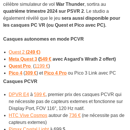
célèbre simulateur de vol
War Thunder
, sortira au
quatrième trimestre 2024 sur PSVR 2
. Le studio a
également révélé que le jeu
sera aussi disponible pour
les casques PC VR (ou Quest et Pico avec PC).
Casq
ues autonomes en mode PCVR
Quest 2
(
249 €)
Meta Quest 3
(
549 €
avec Asgard’s Wrath 2 offert
)
Quest Pro
(
1199 €
)
Pico 4
(
309 €
) et
Pico 4 Pro
ou Pico 3 Link avec PC
Casques PCVR
DPVR E4
à
599 €
, premier prix des casques PCVR qui
ne nécessite pas de capteurs externes et fonctionne sur
Display Port, FOV 116°, 120 Hz natif.
HTC Vive Cosmos
autour de
736 €
(ne nécessite pas de
capteurs externes)
Pimax Crystal Light
à 699 $