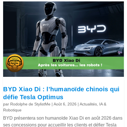
BYD Xiao Di : l’humanoïde chinois qui
défie Tesla Optimus
par
Rodolphe de StylistMe
|
Août 6, 2026
|
Actualités
,
IA &
Robotique
BYD présentera son humanoïde Xiao Di en août 2026 dans
ses concessions pour accueillir les clients et défier Tesla