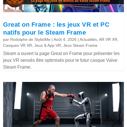
Great on Frame : les jeux VR et PC
natifs pour le Steam Frame
par
Rodolphe de StylistMe
|
Août 4, 2026
|
Actualités
,
AR VR XR
,
Casques VR XR
,
Jeux & App VR
,
Jeux Steam Frame
Steam a ouvert la page Great on Frame pour présenter les
jeux VR sensés être optimisés pour le futur casque Valve
Steam Frame.