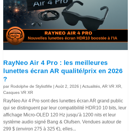
RayNeo Air 4 Pro : les meilleures
lunettes écran AR qualité/prix en 2026
?
par
Rodolphe de StylistMe
|
Août 2, 2026
|
Actualités
,
AR VR XR
,
Casques VR XR
RayNeo Air 4 Pro sont des lunettes écran AR grand public
qui se distinguent par leur compatibilité HDR10 10 bits, leur
affichage Micro-OLED 120 Hz jusqu’à 1200 nits et leur
système audio signé Bang & Olufsen. Vendues autour de
299 $ (environ 275 à 325 €), elles...