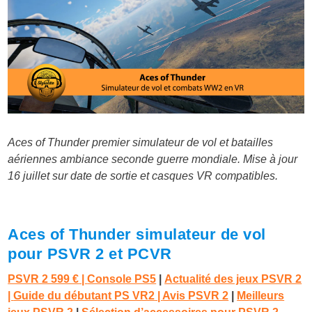
Aces of Thunder premier simulateur de vol et batailles
aériennes ambiance seconde guerre mondiale. Mise à jour
16 juillet sur date de sortie et casques VR compatibles.
Aces of Thunder simulateur de vol
pour PSVR 2 et PCVR
PSVR 2 599 €
|
Console PS5
|
Actualité des jeux PSVR 2
|
Guide du débutant PS VR2
|
Avis PSVR 2
|
Meilleurs