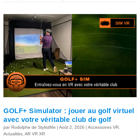
GOLF+ Simulator : jouer au golf virtuel
avec votre véritable club de golf
par
Rodolphe de StylistMe
|
Août 2, 2026
|
Accessoires VR
,
Actualités
,
AR VR XR