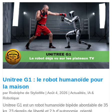
Unitree G1 : le robot humanoïde pour
la maison
par
Rodolphe de StylistMe
|
Août 4, 2026
|
Actualités
,
IA &
Robotique
Unitree G1 est un robot humanoïde bipède abordable de 35
kg, 23 degrés de liberté et 2 h d’autonomie, orienté