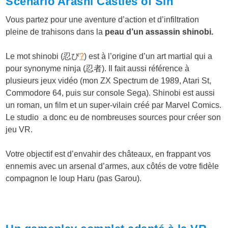
Scénario Arashi Castles of Sin
Vous partez pour une aventure d’action et d’infiltration
pleine de trahisons dans la
peau d’un assassin shinobi.
Le mot
shinobi
(
忍び
?
) est à l’origine d’un art martial qui a
pour synonyme ninja (
忍者
). Il fait aussi référence à
plusieurs jeux vidéo (mon ZX Spectrum de 1989, Atari St,
Commodore 64, puis sur console Sega). Shinobi est aussi
un roman, un film et un super-vilain créé par Marvel Comics.
Le studio a donc eu de nombreuses sources pour créer son
jeu VR.
Votre objectif est d’envahir des châteaux, en frappant vos
ennemis avec un arsenal d’armes, aux côtés de votre fidèle
compagnon le loup Haru (pas Garou).