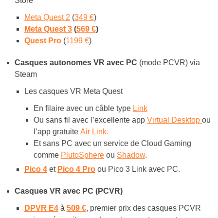
Store
Meta Quest 2
(
349 €
)
Meta Quest 3
(
569 €
)
Quest Pro
(
1199 €
)
Casq
ues autonomes VR avec PC
(mode PCVR) via
Steam
Les casques VR Meta Quest
En filaire avec un câble type
Link
Ou sans fil avec l’excellente app
Virtual Desktop
ou
l’app gratuite
Air Link.
Et sans PC avec un service de Cloud Gaming
comme
PlutoSphere
ou
Shadow
.
Pico 4
et
Pico 4 Pro
ou Pico 3 Link avec PC.
Casques VR avec PC (PCVR)
DPVR E4
à
509 €
, premier prix des casques PCVR