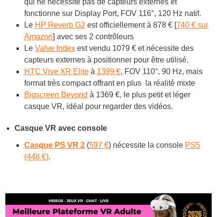
qui ne nécessite pas de capteurs externes et
fonctionne sur Display Port, FOV 116°, 120 Hz natif.
Le
HP Reverb G2
est officiellement à 878 € [
740 € sur
Amazon
] avec ses 2 contrôleurs
Le
Valve Index
est vendu 1079 € et nécessite des
capteurs externes à positionner pour être utilisé.
HTC Vive XR Elite
à
1399 €
, FOV 110°, 90 Hz, mais
format très compact offrant en plus la réalité mixte
Bigscreen Beyond
à 1369 €, le plus petit et léger
casque VR, idéal pour regarder des vidéos.
Casque VR avec console
Casque PS VR 2
(
597 €
) nécessite la console
PS5
(448 €)
.