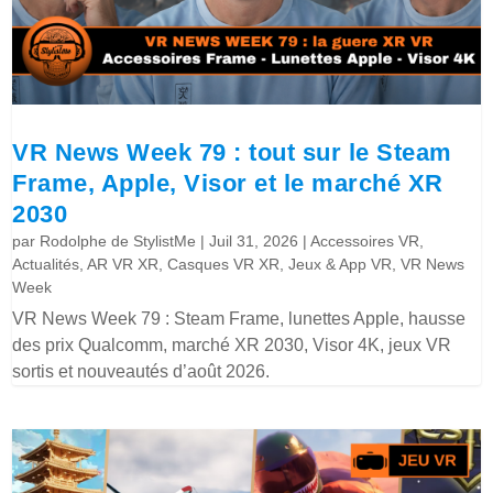
VR News Week 79 : tout sur le Steam
Frame, Apple, Visor et le marché XR
2030
par
Rodolphe de StylistMe
|
Juil 31, 2026
|
Accessoires VR
,
Actualités
,
AR VR XR
,
Casques VR XR
,
Jeux & App VR
,
VR News
Week
VR News Week 79 : Steam Frame, lunettes Apple, hausse
des prix Qualcomm, marché XR 2030, Visor 4K, jeux VR
sortis et nouveautés d’août 2026.