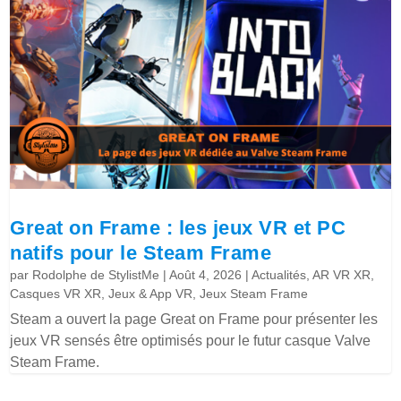
Great on Frame : les jeux VR et PC
natifs pour le Steam Frame
par
Rodolphe de StylistMe
|
Août 4, 2026
|
Actualités
,
AR VR XR
,
Casques VR XR
,
Jeux & App VR
,
Jeux Steam Frame
Steam a ouvert la page Great on Frame pour présenter les
jeux VR sensés être optimisés pour le futur casque Valve
Steam Frame.