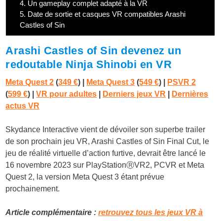
4.
Un gameplay complet adapté à la VR
5.
Date de sortie et casques VR compatibles Arashi
Castles of Sin
Arashi Castles of Sin devenez un
redoutable Ninja Shinobi en VR
Meta Quest 2
(
349 €
) |
Meta Quest 3
(
549 €
)
|
PSVR 2
(
599 €
) |
VR pour adultes
|
Derniers jeux VR
|
Dernières
actus VR
Skydance Interactive vient de dévoiler son superbe trailer
de son prochain jeu VR, Arashi Castles of Sin Final Cut, le
jeu de réalité virtuelle d’action furtive, devrait être lancé le
16 novembre 2023 sur PlayStationⓇVR2, PCVR et Meta
Quest 2, la version Meta Quest 3 étant prévue
prochainement.
Article complémentaire :
retrouvez tous les jeux VR à