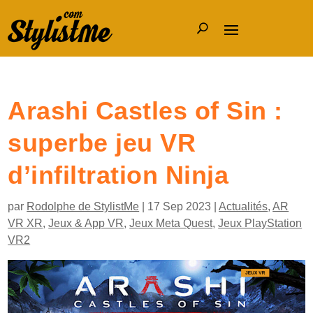
Arashi Castles of Sin :
superbe jeu VR
d’infiltration Ninja
par
Rodolphe de StylistMe
|
17 Sep 2023
|
Actualités
,
AR
VR XR
,
Jeux & App VR
,
Jeux Meta Quest
,
Jeux PlayStation
VR2