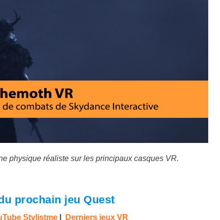
 physique réaliste sur les principaux casques VR.
du prochain jeu Quest
Tube Stylistme
|
Derniers jeux VR