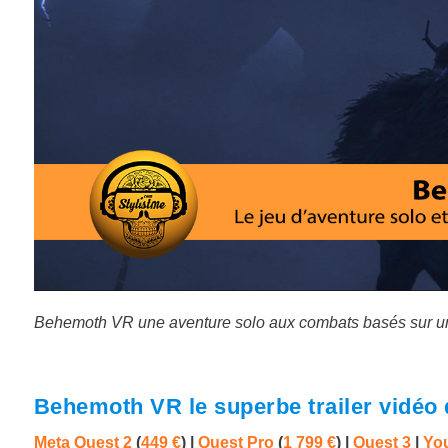
Behemoth VR une aventure solo aux combats basés sur une
Behemoth VR le superbe trailer vidéo 
Meta Quest 2
(
449 €
) |
Quest Pro
(
1 799 €
)
|
Quest 3
|
You