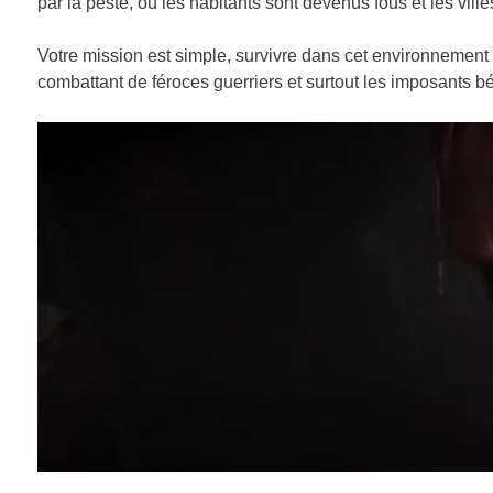
par la peste, où les habitants sont devenus fous et les ville
Votre mission est simple, survivre dans cet environnement 
combattant de féroces guerriers et surtout les imposants 