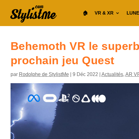
🏠︎
VR & XR
LUNE
Behemoth VR le superbe
prochain jeu Quest
par
Rodolphe de StylistMe
|
9 Déc 2022
|
Actualités
,
AR V