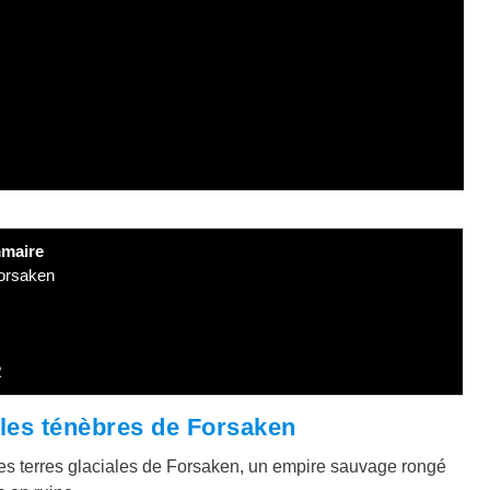
maire
Forsaken
R
les ténèbres de Forsaken
s terres glaciales de Forsaken, un empire sauvage rongé