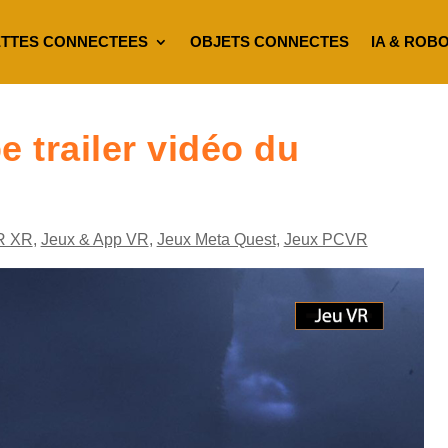
TTES CONNECTEES
OBJETS CONNECTES
IA & ROB
 trailer vidéo du
R XR
,
Jeux & App VR
,
Jeux Meta Quest
,
Jeux PCVR