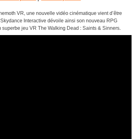
hemoth VR, une nouvelle vidéo cinématique vient d’être
r Skydance Interactive dévoile ainsi son nouveau RPG
e du superbe jeu VR The Walking Dead : Saints & Sinners.