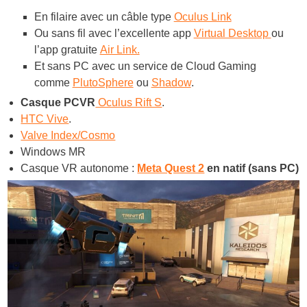
En filaire avec un câble type
Oculus Link
Ou sans fil avec l’excellente app
Virtual Desktop
ou
l’app gratuite
Air Link.
Et sans PC avec un service de Cloud Gaming
comme
PlutoSphere
ou
Shadow
.
Casque PCVR
Oculus Rift S
.
HTC Vive
.
Valve Index/Cosmo
Windows MR
Casque VR autonome :
Meta Quest 2
en natif (sans PC)