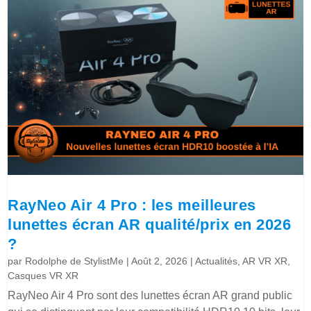
RayNeo Air 4 Pro : les meilleures
lunettes écran AR qualité/prix en 2026
?
par
Rodolphe de StylistMe
|
Août 2, 2026
|
Actualités
,
AR VR XR
,
Casques VR XR
RayNeo Air 4 Pro sont des lunettes écran AR grand public