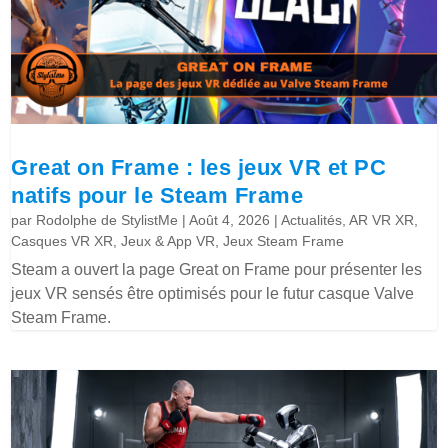
Great on Frame : les jeux VR et PC
natifs pour le Steam Frame
par
Rodolphe de StylistMe
|
Août 4, 2026
|
Actualités
,
AR VR XR
,
Casques VR XR
,
Jeux & App VR
,
Jeux Steam Frame
Steam a ouvert la page Great on Frame pour présenter les
jeux VR sensés être optimisés pour le futur casque Valve
Steam Frame.