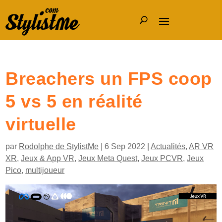
Breachers un FPS coop
5 vs 5 en réalité
virtuelle
par
Rodolphe de StylistMe
|
6 Sep 2022
|
Actualités
,
AR VR
XR
,
Jeux & App VR
,
Jeux Meta Quest
,
Jeux PCVR
,
Jeux
Pico
,
multijoueur