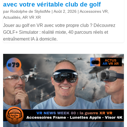
avec votre véritable club de golf
par
Rodolphe de StylistMe
|
Août 2, 2026
|
Accessoires VR
,
Actualités
,
AR VR XR
Jouer au golf en VR avec votre propre club ? Découvrez
GOLF+ Simulator : réalité mixte, 40 parcours réels et
entraînement IA à domicile.