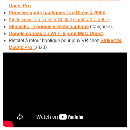
Quest Pro
.
Premiers gants haptiques TactGlove à 299 €
Kit de suivi corps entier Shiftall HaritoraX à 290 $
.
Skinectic
, la
nouvelle veste haptique
(française).
Dongle connexion Wi-Fi 6 pour Meta Quest
.
Pistolet à retour haptique pour jeux VR chez
StrikerVR
Mavrik Pro
(2023)