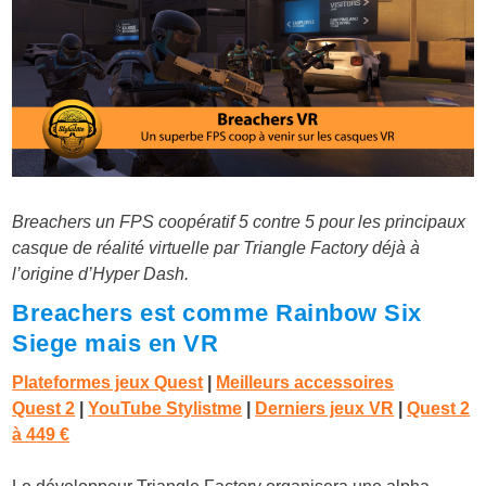
Breachers un FPS coopératif 5 contre 5 pour les principaux
casque de réalité virtuelle par Triangle Factory déjà à
l’origine d’Hyper Dash.
Breachers est comme Rainbow Six
Siege mais en VR
Plateformes jeux Quest
|
Meilleurs accessoires
Quest 2
|
YouTube Stylistme
|
Derniers jeux VR
|
Quest 2
à 4
49 €