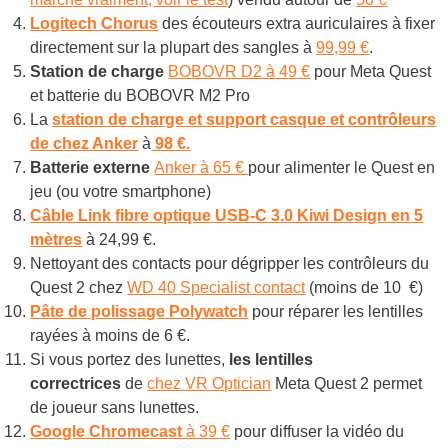
Logitech Chorus
des écouteurs extra auriculaires à fixer
directement sur la plupart des sangles à
99,99 €
.
Station de charge
BOBOVR D2 à 49 €
pour Meta Quest
et batterie du BOBOVR M2 Pro
La
station de charge et support casque et contrôleurs
de chez Anker
à
98 €.
Batterie externe
Anker à 65 €
pour alimenter le Quest en
jeu (ou votre smartphone)
Câble Link
fibre optique
USB-C 3.0 Kiwi Design
en 5
mètres
à 24,99 €.
Nettoyant des contacts pour dégripper les contrôleurs
du
Quest 2 chez
WD 40 Specialist contact
(moins de 10 €)
Pâte de polissage
Polywatch
pour réparer les lentilles
rayées à moins de 6 €.
Si vous portez des lunettes,
les lentilles
correctrices
de
chez VR Optician
Meta Quest 2 permet
de joueur sans lunettes.
Google Chromecast
à 39 €
pour diffuser la vidéo du