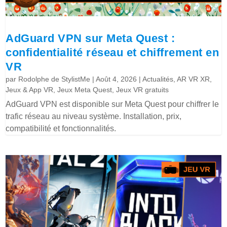
AdGuard VPN sur Meta Quest :
confidentialité réseau et chiffrement en
VR
par
Rodolphe de StylistMe
|
Août 4, 2026
|
Actualités
,
AR VR XR
,
Jeux & App VR
,
Jeux Meta Quest
,
Jeux VR gratuits
AdGuard VPN est disponible sur Meta Quest pour chiffrer le
trafic réseau au niveau système. Installation, prix,
compatibilité et fonctionnalités.