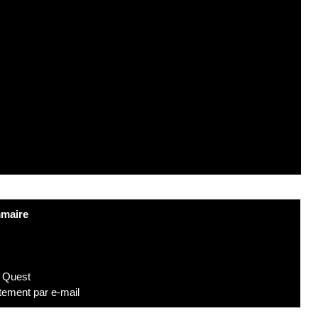
maire
a Quest
tement par e-mail