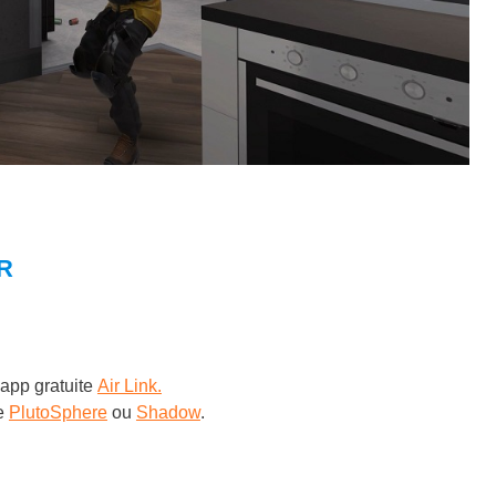
R
’app gratuite
Air Link.
e
PlutoSphere
ou
Shadow
.