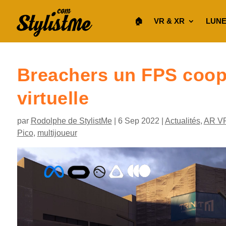
🏠︎
VR & XR
LUNE
Breachers un FPS coop 
virtuelle
par
Rodolphe de StylistMe
|
6 Sep 2022
|
Actualités
,
AR V
Pico
,
multijoueur