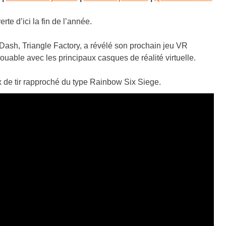
e d’ici la fin de l’année.
ash, Triangle Factory, a révélé son prochain jeu VR
 jouable avec les principaux casques de réalité virtuelle.
x de tir rapproché du type Rainbow Six Siege.