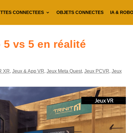
TTES CONNECTEES
OBJETS CONNECTES
IA & ROB
5 vs 5 en réalité
R XR
,
Jeux & App VR
,
Jeux Meta Quest
,
Jeux PCVR
,
Jeux