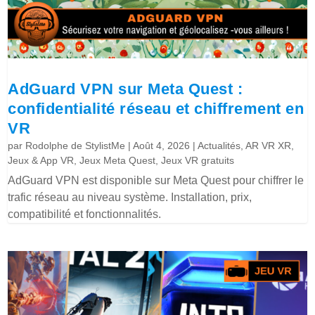
AdGuard VPN sur Meta Quest :
confidentialité réseau et chiffrement en
VR
par
Rodolphe de StylistMe
|
Août 4, 2026
|
Actualités
,
AR VR XR
,
Jeux & App VR
,
Jeux Meta Quest
,
Jeux VR gratuits
AdGuard VPN est disponible sur Meta Quest pour chiffrer le
trafic réseau au niveau système. Installation, prix,
compatibilité et fonctionnalités.