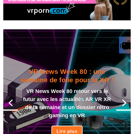
VR News Week 80 : une
semaine de folie pour la XR !
VR News Week 80 retour vers le
futur avec les actualités AR VR XR
de la semaine et un dossier rétro
gaming en VR
Lire plus