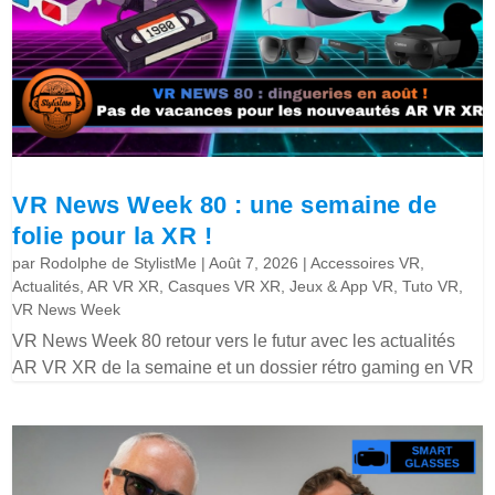
VR News Week 80 : une semaine de
folie pour la XR !
par
Rodolphe de StylistMe
|
Août 7, 2026
|
Accessoires VR
,
Actualités
,
AR VR XR
,
Casques VR XR
,
Jeux & App VR
,
Tuto VR
,
VR News Week
VR News Week 80 retour vers le futur avec les actualités
AR VR XR de la semaine et un dossier rétro gaming en VR