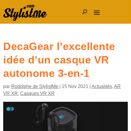
DecaGear l’excellente
idée d’un casque VR
autonome 3-en-1
par
Rodolphe de StylistMe
|
15 Nov 2021
|
Actualités
,
AR
VR XR
,
Casques VR XR