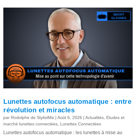
Lunettes autofocus automatique : entre
révolution et miracles
par
Rodolphe de StylistMe
|
Août 6, 2026
|
Actualités
,
Etudes et
marché lunettes connectées
,
Lunettes Connectées
Lunettes autofocus automatique : les lunettes à mise au