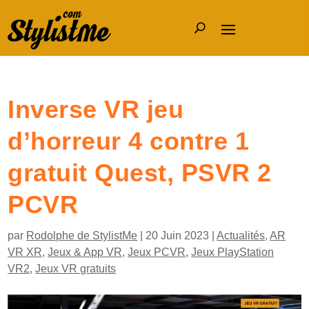
Inverse VR jeu
d’horreur 4 contre 1
gratuit Quest, PSVR 2
PCVR
par
Rodolphe de StylistMe
|
20 Juin 2023
|
Actualités
,
AR
VR XR
,
Jeux & App VR
,
Jeux PCVR
,
Jeux PlayStation
VR2
,
Jeux VR gratuits