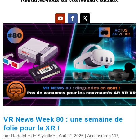
Retrouvez-nous sur vos réseaux sociaux
VR News Week 80 : une semaine de
folie pour la XR !
par
Rodolphe de StylistMe
|
Août 7, 2026
|
Accessoires VR
,