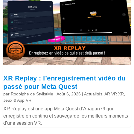
XR Replay : l’enregistrement vidéo du
passé pour Meta Quest
par
Rodolphe de StylistMe
|
Août 6, 2026
|
Actualités
,
AR VR XR
,
Jeux & App VR
XR Replay est une app Meta Quest d’Anagan79 qui
enregistre en continu et sauvegarde les meilleurs moments
d’une session VR.