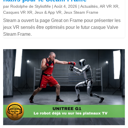
par
Rodolphe de StylistMe
|
Août 4, 2026
|
Actualités
,
AR VR XR
,
Casques VR XR
,
Jeux & App VR
,
Jeux Steam Frame
Steam a ouvert la page Great on Frame pour présenter les
jeux VR sensés être optimisés pour le futur casque Valve
Steam Frame.