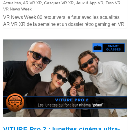
Actualités
,
AR VR XR
,
Casques VR XR
,
Jeux & App VR
,
Tuto VR
,
VR News Week
VR News Week 80 retour vers le futur avec les actualités
AR VR XR de la semaine et un dossier rétro gaming en VR
VITURE Pro 2 : lunettes cinéma ultra-