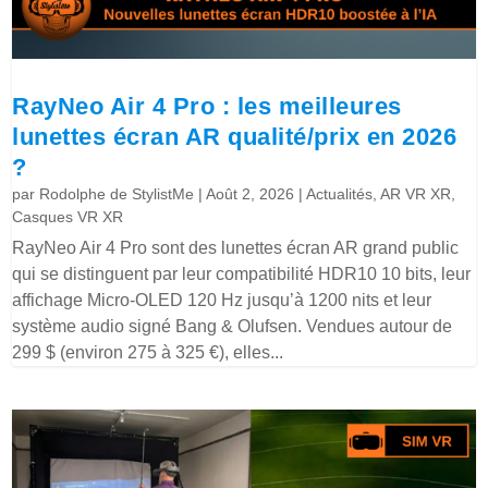
RayNeo Air 4 Pro : les meilleures
lunettes écran AR qualité/prix en 2026
?
par
Rodolphe de StylistMe
|
Août 2, 2026
|
Actualités
,
AR VR XR
,
Casques VR XR
RayNeo Air 4 Pro sont des lunettes écran AR grand public
qui se distinguent par leur compatibilité HDR10 10 bits, leur
affichage Micro-OLED 120 Hz jusqu’à 1200 nits et leur
système audio signé Bang & Olufsen. Vendues autour de
299 $ (environ 275 à 325 €), elles...