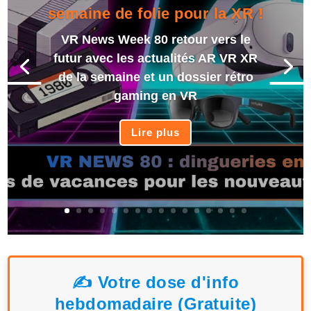
semaine de folie pour la XR !
VR News Week 80 retour vers le
futur avec les actualités AR VR XR
de la semaine et un dossier rétro
gaming en VR
Lire plus
✍️ Votre dose d'info
hebdomadaire (Gratuite)