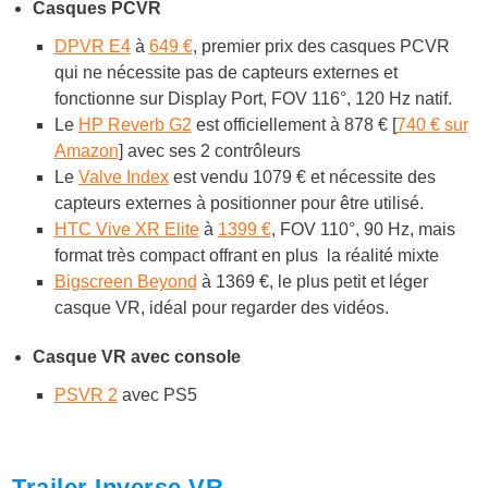
Casques PCVR
DPVR E4
à
649 €
, premier prix des casques PCVR
qui ne nécessite pas de capteurs externes et
fonctionne sur Display Port, FOV 116°, 120 Hz natif.
Le
HP Reverb G2
est officiellement à 878 € [
740 € sur
Amazon
] avec ses 2 contrôleurs
Le
Valve Index
est vendu 1079 € et nécessite des
capteurs externes à positionner pour être utilisé.
HTC Vive XR Elite
à
1399 €
, FOV 110°, 90 Hz, mais
format très compact offrant en plus la réalité mixte
Bigscreen Beyond
à 1369 €, le plus petit et léger
casque VR, idéal pour regarder des vidéos.
Casque VR avec console
PSVR 2
avec PS5
Trailer Inverse VR