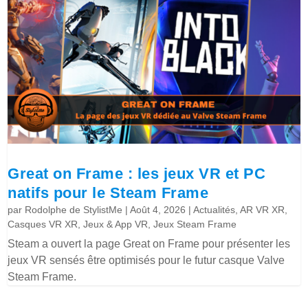
Great on Frame : les jeux VR et PC
natifs pour le Steam Frame
par
Rodolphe de StylistMe
|
Août 4, 2026
|
Actualités
,
AR VR XR
,
Casques VR XR
,
Jeux & App VR
,
Jeux Steam Frame
Steam a ouvert la page Great on Frame pour présenter les
jeux VR sensés être optimisés pour le futur casque Valve
Steam Frame.