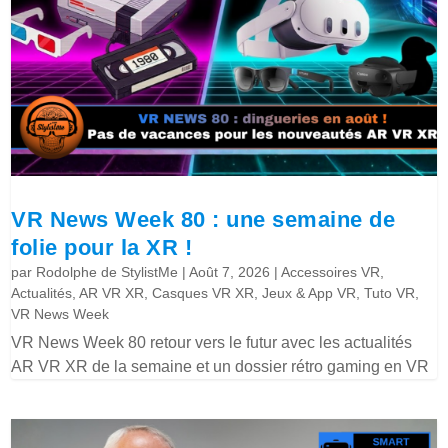
VR News Week 80 : une semaine de
folie pour la XR !
par
Rodolphe de StylistMe
|
Août 7, 2026
|
Accessoires VR
,
Actualités
,
AR VR XR
,
Casques VR XR
,
Jeux & App VR
,
Tuto VR
,
VR News Week
VR News Week 80 retour vers le futur avec les actualités
AR VR XR de la semaine et un dossier rétro gaming en VR