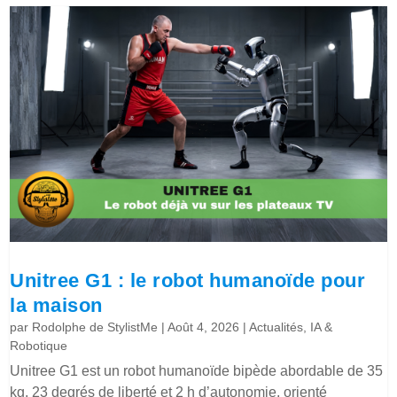
Unitree G1 : le robot humanoïde pour
la maison
par
Rodolphe de StylistMe
|
Août 4, 2026
|
Actualités
,
IA &
Robotique
Unitree G1 est un robot humanoïde bipède abordable de 35
kg, 23 degrés de liberté et 2 h d’autonomie, orienté