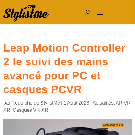
Leap Motion Controller
2 le suivi des mains
avancé pour PC et
casques PCVR
par
Rodolphe de StylistMe
|
1 Août 2023
|
Actualités
,
AR VR
XR
,
Casques VR XR