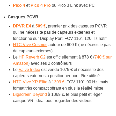
Pico 4
et
Pico 4 Pro
ou Pico 3 Link avec PC
Casques PCVR
DPVR E4
à
509 €
, premier prix des casques PCVR
qui ne nécessite pas de capteurs externes et
fonctionne sur Display Port, FOV 116°, 120 Hz natif.
HTC Vive Cosmos
autour de 600 € (ne nécessite pas
de capteurs externes)
Le
HP Reverb G2
est officiellement à 878 € (
740 € sur
Amazon
) avec ses 2 contrôleurs
Le
Valve Index
est vendu 1079 € et nécessite des
capteurs externes à positionner pour être utilisé.
HTC Vive XR Elite
à
1399 €
, FOV 110°, 90 Hz, mais
format très compact offrant en plus la réalité mixte
Bigscreen Beyond
à 1369 €, le plus petit et léger
casque VR, idéal pour regarder des vidéos.