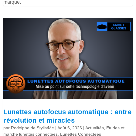
marque.
Lunettes autofocus automatique : entre
révolution et miracles
par
Rodolphe de StylistMe
|
Août 6, 2026
|
Actualités
,
Etudes et
marché lunettes connectées
,
Lunettes Connectées