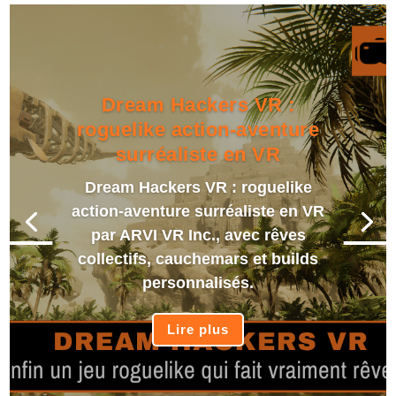
Dream Hackers VR :
roguelike action-aventure
surréaliste en VR
Dream Hackers VR : roguelike
action-aventure surréaliste en VR
par ARVI VR Inc., avec rêves
collectifs, cauchemars et builds
personnalisés.
Lire plus