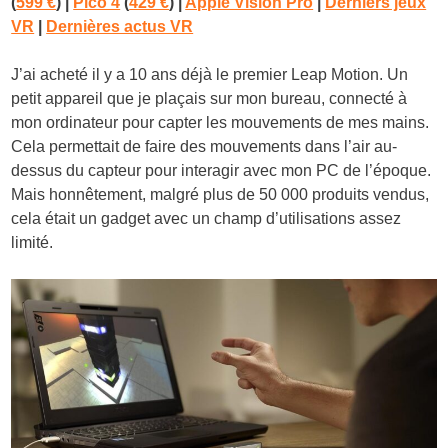
(
599 €
) |
Pico 4
(
429 €
) |
Apple Vision Pro
|
Derniers jeux
VR
|
Dernières actus VR
J’ai acheté il y a 10 ans déjà le premier Leap Motion. Un
petit appareil que je plaçais sur mon bureau, connecté à
mon ordinateur pour capter les mouvements de mes mains.
Cela permettait de faire des mouvements dans l’air au-
dessus du capteur pour interagir avec mon PC de l’époque.
Mais honnêtement, malgré plus de 50 000 produits vendus,
cela était un gadget avec un champ d’utilisations assez
limité.