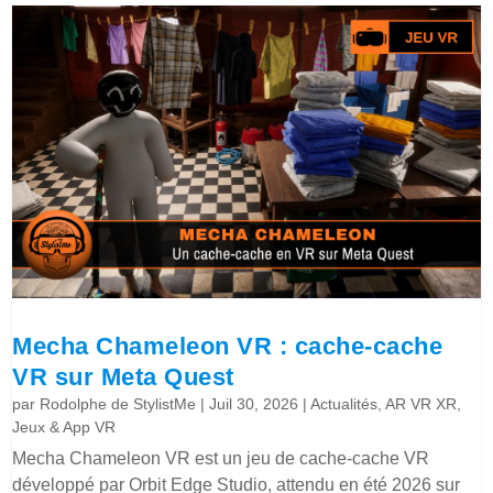
Mecha Chameleon VR : cache-cache
VR sur Meta Quest
par
Rodolphe de StylistMe
|
Juil 30, 2026
|
Actualités
,
AR VR XR
,
Jeux & App VR
Mecha Chameleon VR est un jeu de cache-cache VR
développé par Orbit Edge Studio, attendu en été 2026 sur