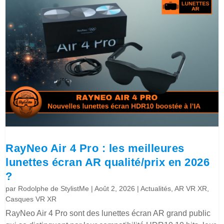
RayNeo Air 4 Pro : les meilleures
lunettes écran AR qualité/prix en 2026
?
par
Rodolphe de StylistMe
|
Août 2, 2026
|
Actualités
,
AR VR XR
,
Casques VR XR
RayNeo Air 4 Pro sont des lunettes écran AR grand public