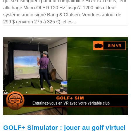
qui se distinguent par leur compatibilité HDR10 10 bits, leur
affichage Micro-OLED 120 Hz jusqu’à 1200 nits et leur
système audio signé Bang & Olufsen. Vendues autour de
299 $ (environ 275 à 325 €), elles...
GOLF+ Simulator : jouer au golf virtuel