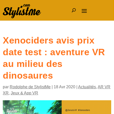
Xenociders avis prix
date test : aventure VR
au milieu des
dinosaures
par
Rodolphe de StylistMe
|
18 Avr 2020
|
Actualités
,
AR VR
XR
,
Jeux & App VR