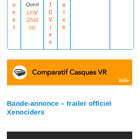
u
Quest
T
a
e
Link
/
C
l
s
Shad
V
v
t
ow
i
e
v
e
Bande-annonce – trailer officiel
Xenociders