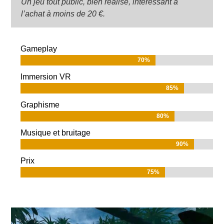
Un jeu tout public, bien réalisé, intéressant à
l’achat à moins de 20 €.
Gameplay
70%
70%
Immersion VR
85%
85%
Graphisme
80%
80%
Musique et bruitage
90%
90%
Prix
75%
75%