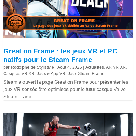
Great on Frame : les jeux VR et PC
natifs pour le Steam Frame
par
Rodolphe de StylistMe
|
Août 4, 2026
|
Actualités
,
AR VR XR
,
Casques VR XR
,
Jeux & App VR
,
Jeux Steam Frame
Steam a ouvert la page Great on Frame pour présenter les
jeux VR sensés être optimisés pour le futur casque Valve
Steam Frame.