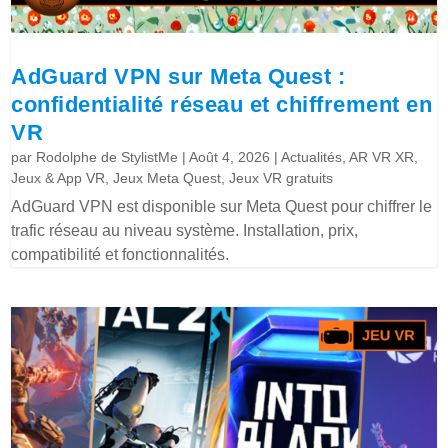
AdGuard VPN sur Meta Quest :
confidentialité réseau et chiffrement en
VR
par
Rodolphe de StylistMe
|
Août 4, 2026
|
Actualités
,
AR VR XR
,
Jeux & App VR
,
Jeux Meta Quest
,
Jeux VR gratuits
AdGuard VPN est disponible sur Meta Quest pour chiffrer le
trafic réseau au niveau système. Installation, prix,
compatibilité et fonctionnalités.