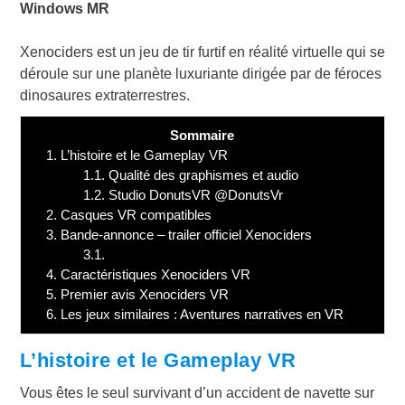
Windows MR
Xenociders est un jeu de tir furtif en réalité virtuelle qui se
déroule sur une planète luxuriante dirigée par de féroces
dinosaures extraterrestres.
Sommaire
1.
L’histoire et le Gameplay VR
1.1.
Qualité des graphismes et audio
1.2.
Studio DonutsVR @DonutsVr
2.
Casques VR compatibles
3.
Bande-annonce – trailer officiel Xenociders
3.1.
4.
Caractéristiques Xenociders VR
5.
Premier avis Xenociders VR
6.
Les jeux similaires : Aventures narratives en VR
L’histoire et le Gameplay VR
Vous êtes le seul survivant d’un accident de navette sur