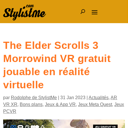
The Elder Scrolls 3
Morrowind VR gratuit
jouable en réalité
virtuelle
par
Rodolphe de StylistMe
|
31 Jan 2023
|
Actualités
,
AR
VR XR
,
Bons plans
,
Jeux & App VR
,
Jeux Meta Quest
,
Jeux
PCVR