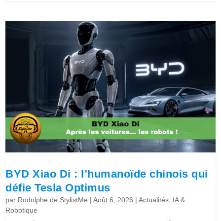
BYD Xiao Di : l’humanoïde chinois qui
défie Tesla Optimus
par
Rodolphe de StylistMe
|
Août 6, 2026
|
Actualités
,
IA &
Robotique