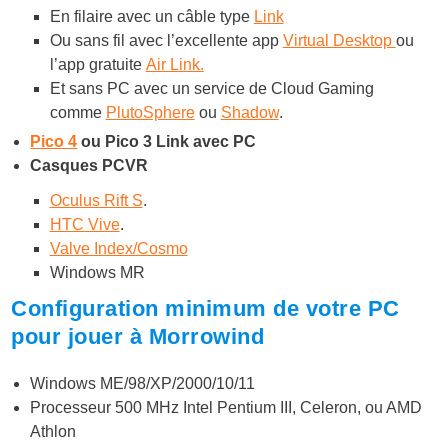
En filaire avec un câble type
Link
Ou sans fil avec l’excellente app
Virtual Desktop
ou
l’app gratuite
Air Link.
Et sans PC avec un service de Cloud Gaming
comme
PlutoSphere
ou
Shadow
.
Pico 4
ou Pico 3 Link avec PC
Casques PCVR
Oculus Rift S
.
HTC Vive
.
Valve Index/Cosmo
Windows MR
Configuration minimum de votre PC
pour jouer à Morrowind
Windows ME/98/XP/2000/10/11
Processeur 500 MHz Intel Pentium III, Celeron, ou AMD
Athlon