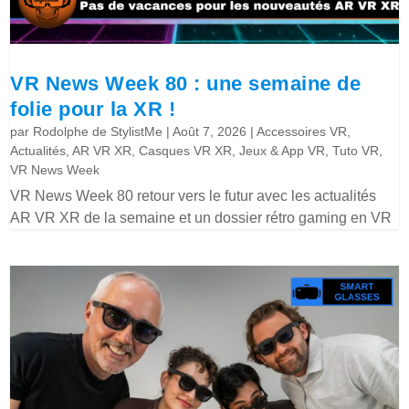
VR News Week 80 : une semaine de
folie pour la XR !
par
Rodolphe de StylistMe
|
Août 7, 2026
|
Accessoires VR
,
Actualités
,
AR VR XR
,
Casques VR XR
,
Jeux & App VR
,
Tuto VR
,
VR News Week
VR News Week 80 retour vers le futur avec les actualités
AR VR XR de la semaine et un dossier rétro gaming en VR