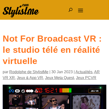
Not For Broadcast VR :
le studio télé en réalité
virtuelle
par
Rodolphe de StylistMe
|
30 Jan 2023
|
Actualités
,
AR
VR XR
,
Jeux & App VR
,
Jeux Meta Quest
,
Jeux PCVR