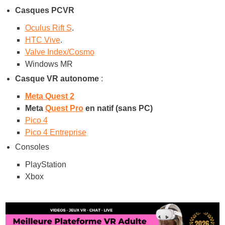
Casques PCVR
Oculus Rift S
.
HTC Vive
.
Valve Index/Cosmo
Windows MR
Casque VR autonome
:
Meta Quest 2
Meta
Quest Pro
en natif (sans PC)
Pico 4
Pico 4 Entreprise
Consoles
PlayStation
Xbox