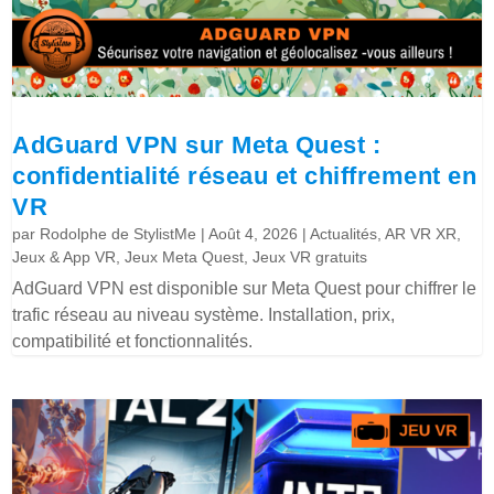
AdGuard VPN sur Meta Quest :
confidentialité réseau et chiffrement en
VR
par
Rodolphe de StylistMe
|
Août 4, 2026
|
Actualités
,
AR VR XR
,
Jeux & App VR
,
Jeux Meta Quest
,
Jeux VR gratuits
AdGuard VPN est disponible sur Meta Quest pour chiffrer le
trafic réseau au niveau système. Installation, prix,
compatibilité et fonctionnalités.