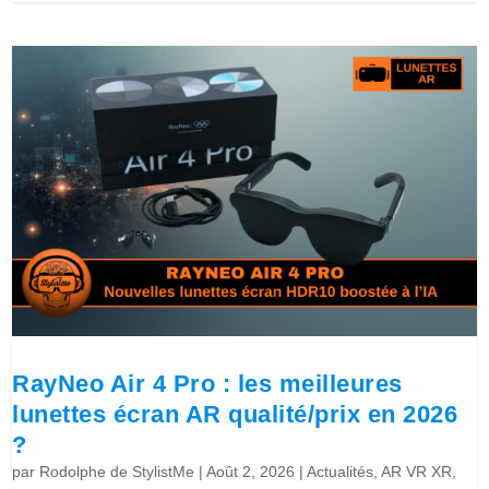
RayNeo Air 4 Pro : les meilleures
lunettes écran AR qualité/prix en 2026
?
par
Rodolphe de StylistMe
|
Août 2, 2026
|
Actualités
,
AR VR XR
,