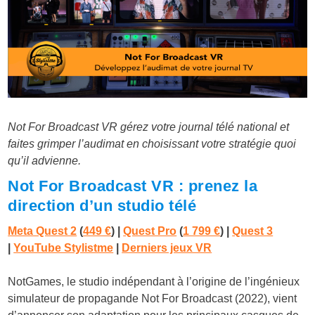
Not For Broadcast VR gérez votre journal télé national et
faites grimper l’audimat en choisissant votre stratégie quoi
qu’il advienne.
Not For Broadcast VR : prenez la
direction d’un studio télé
Meta Quest 2
(
449 €
) |
Quest Pro
(
1 799 €
)
|
Quest 3
|
YouTube Stylistme
|
Derniers jeux VR
NotGames, le studio indépendant à l’origine de l’ingénieux
simulateur de propagande Not For Broadcast (2022), vient