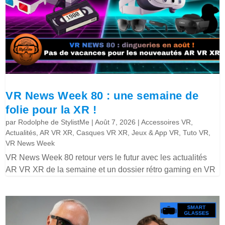
VR News Week 80 : une semaine de
folie pour la XR !
par
Rodolphe de StylistMe
|
Août 7, 2026
|
Accessoires VR
,
Actualités
,
AR VR XR
,
Casques VR XR
,
Jeux & App VR
,
Tuto VR
,
VR News Week
VR News Week 80 retour vers le futur avec les actualités
AR VR XR de la semaine et un dossier rétro gaming en VR