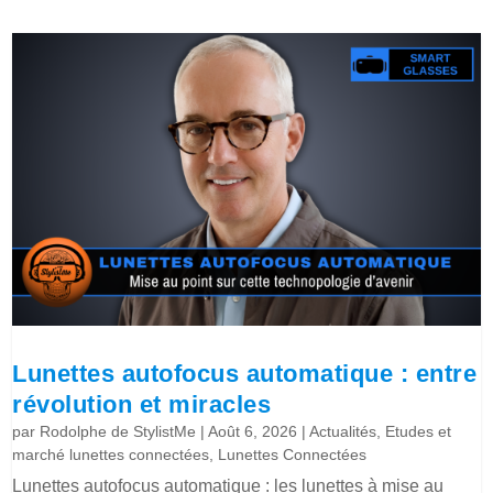
Lunettes autofocus automatique : entre
révolution et miracles
par
Rodolphe de StylistMe
|
Août 6, 2026
|
Actualités
,
Etudes et
marché lunettes connectées
,
Lunettes Connectées
Lunettes autofocus automatique : les lunettes à mise au