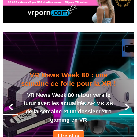
VR News Week 80 : une
semaine de folie pour la XR !
VR News Week 80 retour vers le
futur avec les actualités AR VR XR
de la semaine et un dossier rétro
gaming en VR
Lire plus