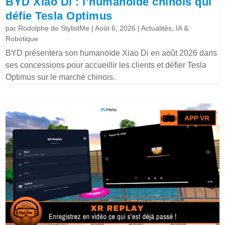
BYD Xiao Di : l’humanoïde chinois qui
défie Tesla Optimus
par
Rodolphe de StylistMe
|
Août 6, 2026
|
Actualités
,
IA &
Robotique
BYD présentera son humanoïde Xiao Di en août 2026 dans
ses concessions pour accueillir les clients et défier Tesla
Optimus sur le marché chinois.