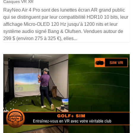
Casques VR XR
RayNeo Air 4 Pro sont des lunettes écran AR grand public
qui se distinguent par leur compatibilité HDR10 10 bits, leur
affichage Micro-OLED 120 Hz jusqu’à 1200 nits et leur
système audio signé Bang & Olufsen. Vendues autour de
299 $ (environ 275 à 325 €), elles...