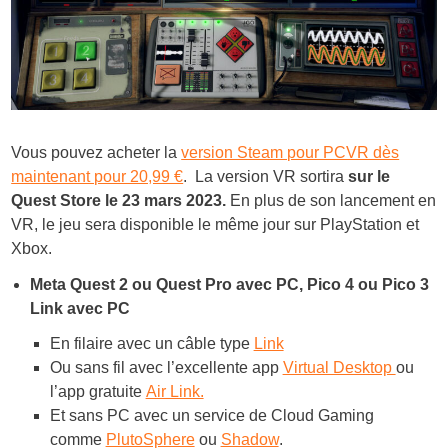
Vous pouvez acheter la
version Steam pour PCVR dès
maintenant pour 20,99 €
. La version VR sortira
sur le
Quest Store le 23 mars 2023.
En plus de son lancement en
VR, le jeu sera disponible le même jour sur PlayStation et
Xbox.
Meta Quest 2 ou Quest Pro avec PC,
Pico 4 ou Pico 3
Link avec PC
En filaire avec un câble type
Link
Ou sans fil avec l’excellente app
Virtual Desktop
ou
l’app gratuite
Air Link.
Et sans PC avec un service de Cloud Gaming
comme
PlutoSphere
ou
Shadow
.