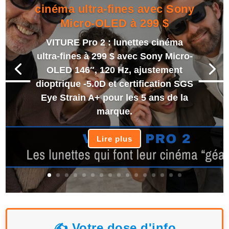
cinéma ultra-fines avec Sony
Micro-OLED à 299 $
VITURE Pro 2 : lunettes cinéma
ultra-fines à 299 $ avec Sony Micro-
OLED 146″, 120 Hz, ajustement
dioptrique -5.0D et certification SGS
Eye Strain A+ pour les 5 ans de la
marque.
Lire plus
✍️ Votre dose d'info