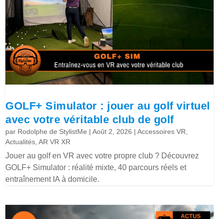
GOLF+ Simulator : jouer au golf virtuel
avec votre véritable club de golf
par
Rodolphe de StylistMe
|
Août 2, 2026
|
Accessoires VR
,
Actualités
,
AR VR XR
Jouer au golf en VR avec votre propre club ? Découvrez
GOLF+ Simulator : réalité mixte, 40 parcours réels et
entraînement IA à domicile.