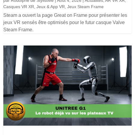
par
Rodolphe de StylistMe
|
Août 4, 2026
|
Actualités
,
AR VR XR
,
Casques VR XR
,
Jeux & App VR
,
Jeux Steam Frame
Steam a ouvert la page Great on Frame pour présenter les
jeux VR sensés être optimisés pour le futur casque Valve
Steam Frame.