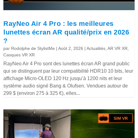
RayNeo Air 4 Pro : les meilleures
lunettes écran AR qualité/prix en 2026
?
par
Rodolphe de StylistMe
|
Août 2, 2026
|
Actualités
,
AR VR XR
,
Casques VR XR
RayNeo Air 4 Pro sont des lunettes écran AR grand public
qui se distinguent par leur compatibilité HDR10 10 bits, leur
affichage Micro-OLED 120 Hz jusqu’à 1200 nits et leur
système audio signé Bang & Olufsen. Vendues autour de
299 $ (environ 275 à 325 €), elles...