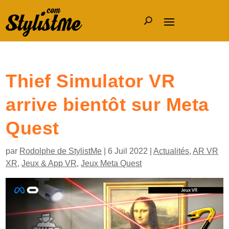
Thief Simulator VR
arrive bientôt sur Meta
Quest
par
Rodolphe de StylistMe
|
6 Juil 2022
|
Actualités
,
AR VR
XR
,
Jeux & App VR
,
Jeux Meta Quest