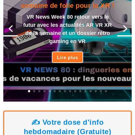
semaine de folie pour la XR !
VR News Week 80 retour vers le
futur avec les actualités AR VR XR
de la semaine et un dossier rétro
gaming en VR
Lire plus
✍️ Votre dose d'info
hebdomadaire (Gratuite)