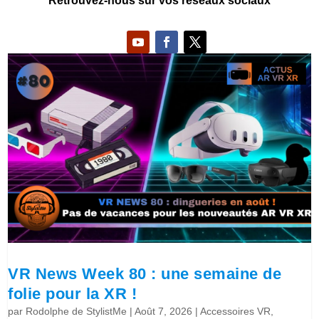
Retrouvez-nous sur vos réseaux sociaux
VR News Week 80 : une semaine de
folie pour la XR !
par
Rodolphe de StylistMe
|
Août 7, 2026
|
Accessoires VR
,