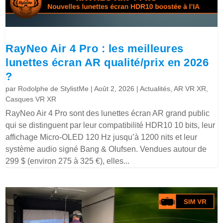
RayNeo Air 4 Pro : les meilleures
lunettes écran AR qualité/prix en 2026
?
par
Rodolphe de StylistMe
|
Août 2, 2026
|
Actualités
,
AR VR XR
,
Casques VR XR
RayNeo Air 4 Pro sont des lunettes écran AR grand public
qui se distinguent par leur compatibilité HDR10 10 bits, leur
affichage Micro-OLED 120 Hz jusqu’à 1200 nits et leur
système audio signé Bang & Olufsen. Vendues autour de
299 $ (environ 275 à 325 €), elles...