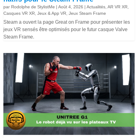
par
Rodolphe de StylistMe
|
Août 4, 2026
|
Actualités
,
AR VR XR
,
Casques VR XR
,
Jeux & App VR
,
Jeux Steam Frame
Steam a ouvert la page Great on Frame pour présenter les
jeux VR sensés être optimisés pour le futur casque Valve
Steam Frame.