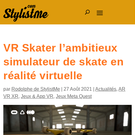
VR Skater l’ambitieux
simulateur de skate en
réalité virtuelle
par
Rodolphe de StylistMe
|
27 Août 2021
|
Actualités
,
AR
VR XR
,
Jeux & App VR
,
Jeux Meta Quest