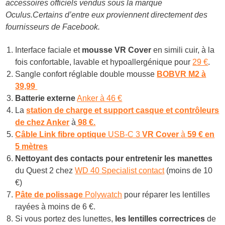
accessoires officiels vendus sous la marque
Oculus.Certains d’entre eux proviennent directement des
fournisseurs de Facebook.
Interface faciale et
mousse VR Cover
en simili cuir, à la
fois confortable, lavable et hypoallergénique pour
29 €
.
Sangle confort réglable double mousse
BOBVR M2 à
39,99
Batterie externe
Anker à 46 €
La
station de charge et support casque et contrôleurs
de chez Anker
à
98 €.
Câble Link
fibre optique
USB-C 3
VR Cover
à
59 € en
5 mètres
Nettoyant des contacts pour entretenir les manettes
du Quest 2 chez
WD 40 Specialist contact
(moins de 10
€)
Pâte de polissage
Polywatch
pour réparer les lentilles
rayées à moins de 6 €.
Si vous portez des lunettes,
les lentilles correctrices
de