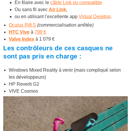
En filaire avec le
câble Link ou compatible
Ou sans fil avec
Air Link
,
ou en utilisant l’excellente app
Virtual Desktop
.
Oculus Rift S
(commercialisation arrêtée)
HTC Vive
à
799 €
Valve Index
à 1 079 €
Les contrôleurs de ces casques ne
sont pas pris en charge :
Windows Mixed Reality à venir (mais compliqué selon
les développeurs)
HP Reverb G2
VIVE Cosmos