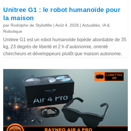
Unitree G1 : le robot humanoïde pour
la maison
par
Rodolphe de StylistMe
|
Août 4, 2026
|
Actualités
,
IA &
Robotique
Unitree G1 est un robot humanoïde bipède abordable de 35
kg, 23 degrés de liberté et 2 h d’autonomie, orienté
chercheurs et développeurs plutôt que maison autonome.