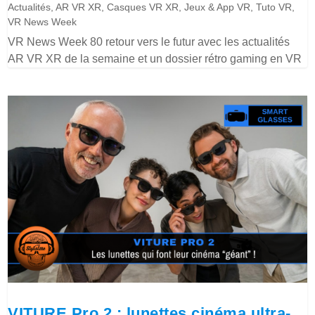
Actualités
,
AR VR XR
,
Casques VR XR
,
Jeux & App VR
,
Tuto VR
,
VR News Week
VR News Week 80 retour vers le futur avec les actualités
AR VR XR de la semaine et un dossier rétro gaming en VR
VITURE Pro 2 : lunettes cinéma ultra-