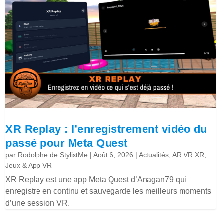
XR Replay : l’enregistrement vidéo du
passé pour Meta Quest
par
Rodolphe de StylistMe
|
Août 6, 2026
|
Actualités
,
AR VR XR
,
Jeux & App VR
XR Replay est une app Meta Quest d’Anagan79 qui
enregistre en continu et sauvegarde les meilleurs moments
d’une session VR.