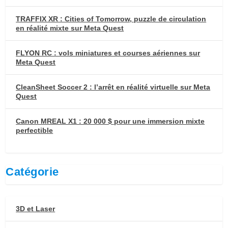
TRAFFIX XR : Cities of Tomorrow, puzzle de circulation
en réalité mixte sur Meta Quest
FLYON RC : vols miniatures et courses aériennes sur
Meta Quest
CleanSheet Soccer 2 : l’arrêt en réalité virtuelle sur Meta
Quest
Canon MREAL X1 : 20 000 $ pour une immersion mixte
perfectible
Catégorie
3D et Laser