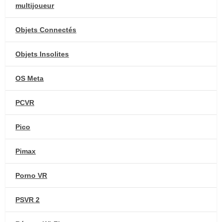
multijoueur
Objets Connectés
Objets Insolites
OS Meta
PCVR
Pico
Pimax
Porno VR
PSVR 2